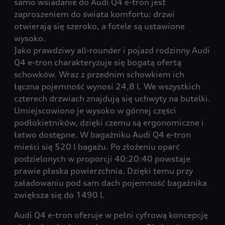
samo wsiadanie do Audi Q4 e-tron jest
zaproszeniem do świata komfortu: drzwi
otwierają się szeroko, a fotele są ustawione
wysoko.
Jako prawdziwy all-rounder i pojazd rodzinny Audi
Q4 e-tron charakteryzuje się bogatą ofertą
schowków. Wraz z przednim schowkiem ich
łączna pojemność wynosi 24,8 l. We wszystkich
czterech drzwiach znajdują się uchwyty na butelki.
Umiejscowiono je wysoko w górnej części
podłokietników, dzięki czemu są ergonomiczne i
łatwo dostępne. W bagażniku Audi Q4 e-tron
mieści się 520 l bagażu. Po złożeniu oparć
podzielonych w proporcji 40:20:40 powstaje
prawie płaska powierzchnia. Dzięki temu przy
załadowaniu pod sam dach pojemność bagażnika
zwiększa się do 1490 l.
Audi Q4 e-tron oferuje w pełni cyfrową koncepcję