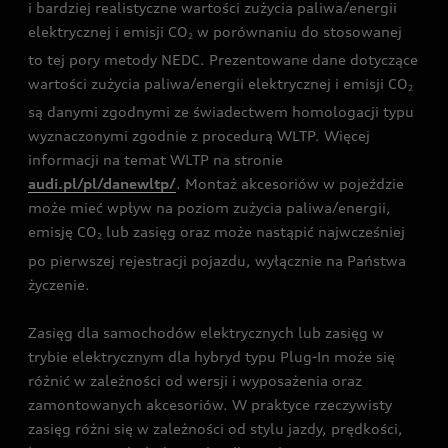
i bardziej realistyczne wartości zużycia paliwa/energii
elektrycznej i emisji CO
w porównaniu do stosowanej
2
to tej pory metody NEDC. Prezentowane dane dotyczące
wartości zużycia paliwa/energii elektrycznej i emisji CO
2
są danymi zgodnymi ze świadectwem homologacji typu
wyznaczonymi zgodnie z procedurą WLTP. Więcej
informacji na temat WLTP na stronie
audi.pl/pl/danewltp/
. Montaż akcesoriów w pojeździe
może mieć wpływ na poziom zużycia paliwa/energii,
emisję CO
lub zasięg oraz może nastąpić najwcześniej
2
po pierwszej rejestracji pojazdu, wyłącznie na Państwa
życzenie.
Zasięg dla samochodów elektrycznych lub zasięg w
trybie elektrycznym dla hybryd typu Plug-In może się
różnić w zależności od wersji i wyposażenia oraz
zamontowanych akcesoriów. W praktyce rzeczywisty
zasięg różni się w zależności od stylu jazdy, prędkości,