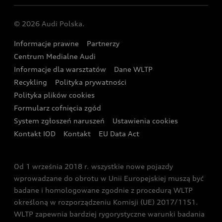
Umów się na jazdę testową
Centrum napraw powypadkowych
Dostępne samochody używane
Audi Nuvolari
Skonfiguruj swoje Audi z napędem plug-in hybrid
Skonfiguruj swój model z Ekspertem Audi
© 2026 Audi Polska.
Gwarancja
Wyszukaj najbliższego Partnera Audi
Audi Sport Festiwal
Eksperci elektromobilności Audi
Informacje prawne
Partnerzy
Akcje serwisowe Audi
Oferta dla przedsiębiorców
Audi i Muzeum Sztuki Nowoczesnej w Warszawie
Centrum Medialne Audi
Zasięg
Katalog online akcesoriów
Oferta dla klientów prywatnych
Informacje dla warsztatów
Dane WLTP
Audi driving experience
Ładowanie
Recykling
Polityka prywatności
Kalkulator rat
Audi quattro Cup
Polityka plików cookies
Formularz cofnięcia zgód
Ubezpieczenie
Audi i Puchar Świata w Skokach Narciarskich w
System zgłoszeń naruszeń
Ustawienia cookies
Zakopanem
Świat Audi RS
Kontakt IOD
Kontakt
EU Data Act
Audi driving experience
Od 1 września 2018 r. wszystkie nowe pojazdy
Audi exclusive
wprowadzane do obrotu w Unii Europejskiej muszą być
badane i homologowane zgodnie z procedurą WLTP
określoną w rozporządzeniu Komisji (UE) 2017/1151.
WLTP zapewnia bardziej rygorystyczne warunki badania