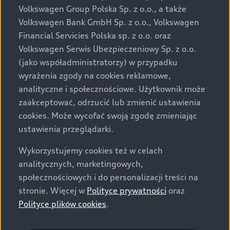
przewidzianej na rynek polski. Zamieszczone zdjęcia
Volkswagen Group Polska Sp. z o.o., a także
mogą przedstawiać wyposażenie opcjonalne, dostępne
Volkswagen Bank GmbH Sp. z o.o., Volkswagen
za dopłatą. Wiążące ustalenie ceny, wyposażenia i
Financial Servicies Polska sp. z o.o. oraz
specyfikacji pojazdu następują w umowie sprzedaży, a
Volkswagen Serwis Ubezpieczeniowy Sp. z o.o.
określenie parametrów technicznych zawiera
(jako współadministratorzy) w przypadku
świadectwo homologacji typu pojazdu. Zastrzegamy
wyrażenia zgody na cookies reklamowe,
sobie prawo do zmian i pomyłek. Wszelkie informacje
analityczne i społecznościowe. Użytkownik może
prezentowane na stronie są aktualne na dzień ich
zaakceptować, odrzucić lub zmienić ustawienia
zamieszczania. W celu uzyskania najnowszych
cookies. Może wycofać swoją zgodę zmieniając
informacji prosimy kontaktować się z Partnerem Marki
ustawienia przeglądarki.
Audi.
Wykorzystujemy cookies też w celach
Wszystkie produkowane obecnie samochody marki Audi
analitycznych, marketingowych,
są wykonywane z materiałów spełniających pod
społecznościowych i do personalizacji treści na
względem możliwości odzysku i recyklingu wymagania
stronie. Więcej w
Polityce prywatności
oraz
określone w normie ISO 22628 i są zgodne z
Polityce plików cookies
.
europejskimi świadectwami homologacji wydanymi wg
dyrektywy 2005/64/WE. Volkswagen Group Polska sp. z
o.o. podlega obowiązkowi zapewnienia wszystkim