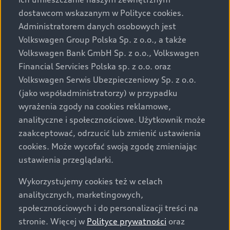
Audi zastrzega sobie możliwość wprowadzenia zmian w
dostawcom wskazanym w Polityce cookies.
prezentowanych wersjach. Przedstawione detale
wyposażenia mogą różnić się od specyfikacji
Administratorem danych osobowych jest
przewidzianej na rynek polski. Zamieszczone zdjęcia
Volkswagen Group Polska Sp. z o.o., a także
mogą przedstawiać wyposażenie opcjonalne, dostępne
Volkswagen Bank GmbH Sp. z o.o., Volkswagen
za dopłatą. Wiążące ustalenie ceny, wyposażenia i
Financial Servicies Polska sp. z o.o. oraz
specyfikacji pojazdu następują w umowie sprzedaży, a
Volkswagen Serwis Ubezpieczeniowy Sp. z o.o.
określenie parametrów technicznych zawiera
(jako współadministratorzy) w przypadku
świadectwo homologacji typu pojazdu. Zastrzegamy
wyrażenia zgody na cookies reklamowe,
sobie prawo do zmian i pomyłek. Wszelkie informacje
analityczne i społecznościowe. Użytkownik może
prezentowane na stronie są aktualne na dzień ich
zaakceptować, odrzucić lub zmienić ustawienia
zamieszczania. W celu uzyskania najnowszych
cookies. Może wycofać swoją zgodę zmieniając
informacji prosimy kontaktować się z Partnerem Marki
ustawienia przeglądarki.
Audi.
Wykorzystujemy cookies też w celach
Wszystkie produkowane obecnie samochody marki Audi
analitycznych, marketingowych,
są wykonywane z materiałów spełniających pod
społecznościowych i do personalizacji treści na
względem możliwości odzysku i recyklingu wymagania
stronie. Więcej w
Polityce prywatności
oraz
określone w normie ISO 22628 i są zgodne z