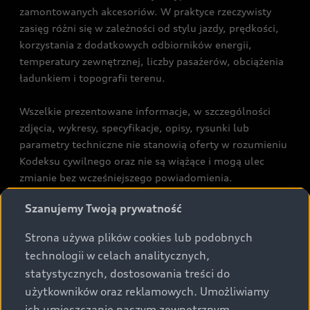
zamontowanych akcesoriów. W praktyce rzeczywisty
zasięg różni się w zależności od stylu jazdy, prędkości,
korzystania z dodatkowych odbiorników energii,
temperatury zewnętrznej, liczby pasażerów, obciążenia
ładunkiem i topografii terenu.
Wszelkie prezentowane informacje, w szczególności
zdjęcia, wykresy, specyfikacje, opisy, rysunki lub
parametry techniczne nie stanowią oferty w rozumieniu
Kodeksu cywilnego oraz nie są wiążące i mogą ulec
zmianie bez wcześniejszego powiadomienia.
Prezentowane informacje nie stanowią zapewnienia w
Szanujemy Twoją prywatność
rozumieniu art. 5561§2 Kodeksu cywilnego oraz art.
43b ust. 2 pkt 2 lit. a-c Ustawy o prawach konsumenta.
Strona używa plików cookies lub podobnych
technologii w celach analitycznych,
Podane kwoty są rekomendowane i obejmują podatek
statystycznych, dostosowania treści do
VAT (23%), chyba że inaczej zaznaczono.
użytkowników oraz reklamowych. Umożliwiamy
ich umieszczanie naszym zewnętrznym