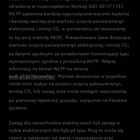
określoną w rozporządzeniu Komisji (UE) 2017/1151.
WLTP zapewnia bardziej rygorystyczne warunki badania
i bardziej realistyczne wartości zużycia paliwa/energii
elektrycznej i emisji CO
w porównaniu do stosowanej
2
to tej pory metody NEDC. Prezentowane dane dotyczące
wartości zużycia paliwa/energii elektrycznej i emisji CO
2
są danymi zgodnymi ze świadectwem homologacji typu
wyznaczonymi zgodnie z procedurą WLTP. Więcej
informacji na temat WLTP na stronie
audi.pl/pl/danewltp/
. Montaż akcesoriów w pojeździe
może mieć wpływ na poziom zużycia paliwa/energii,
emisję CO
lub zasięg oraz może nastąpić najwcześniej
2
po pierwszej rejestracji pojazdu, wyłącznie na Państwa
życzenie.
Zasięg dla samochodów elektrycznych lub zasięg w
trybie elektrycznym dla hybryd typu Plug-In może się
różnić w zależności od wersji i wyposażenia oraz