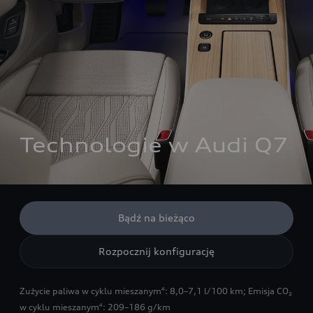
Technologie w Audi Q7
Bądź na bieżąco
Rozpocznij konfigurację
Zużycie paliwa w cyklu mieszanym
: 8,0–7,1 l/100 km
;
Emisja CO₂
4
w cyklu mieszanym
: 209–186 g/km
4