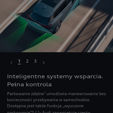
1
2
3
Inteligentne systemy wsparcia.
Do
Pełna kontrola
Tw
ia
Parkowanie zdalne
umożliwia manewrowanie bez
Akt
7
się,
konieczności przebywania w samochodzie.
dob
Dostępna jest także funkcja „wyuczone
syt
pre
parkowanie”
– Audi zapamiętuje często
8
,
2
,
9