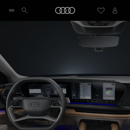
Q7
Audi
Technologie
Zapytaj o indywidualną ofertę
Wybierz Twojego Partnera Audi