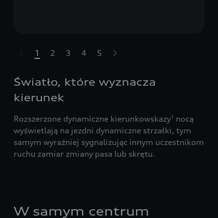
1
2
3
4
5
Pomiń karuzelę
Światło, które wyznacza
kierunek
Rozszerzone dynamiczne kierunkowskazy
nocą
1
wyświetlają na jezdni dynamiczne strzałki, tym
samym wyraźniej sygnalizując innym uczestnikom
ruchu zamiar zmiany pasa lub skrętu.
W samym centrum