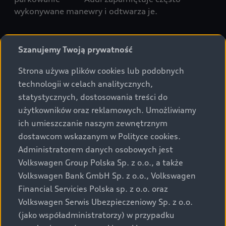
wykonywane manewry i odtwarza je.
Szanujemy Twoją prywatność
Do góry
Strona używa plików cookies lub podobnych
technologii w celach analitycznych,
statystycznych, dostosowania treści do
Modele i konfiguracja
użytkowników oraz reklamowych. Umożliwiamy
ich umieszczanie naszym zewnętrznym
Oferty i opcje zakupu
Wszystkie modele Audi
dostawcom wskazanym w Polityce cookies.
Administratorem danych osobowych jest
Modele elektryczne Audi
Elektromobilność
Gotowe do odbioru
Volkswagen Group Polska Sp. z o.o., a także
Modele Audi plug-in hybrid
Volkswagen Bank GmbH Sp. z o.o., Volkswagen
Oferta Audi Business Edition
Serwis i akcesoria
Financial Servicies Polska sp. z o.o. oraz
Poznaj nasze modele elektryczne
Modele Audi SUV
Oferta Audi Perfect Lease
Volkswagen Serwis Ubezpieczeniowy Sp. z o.o.
Porównaj nasze modele elektryczne
Modele Audi RS
Świat Audi
(jako współadministratorzy) w przypadku
Akcesoria
Audi dla biznesu