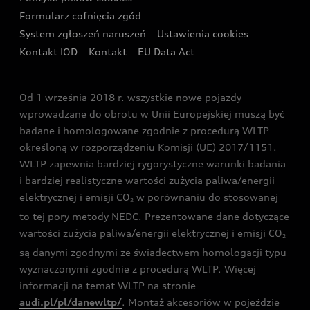
Formularz cofnięcia zgód
Ubezpieczenie
Audi i Puchar Świata w Skokach Narciarskich w
System zgłoszeń naruszeń
Ustawienia cookies
Zakopanem
Świat Audi RS
Kontakt IOD
Kontakt
EU Data Act
Audi driving experience
Od 1 września 2018 r. wszystkie nowe pojazdy
Audi exclusive
wprowadzane do obrotu w Unii Europejskiej muszą być
badane i homologowane zgodnie z procedurą WLTP
określoną w rozporządzeniu Komisji (UE) 2017/1151.
WLTP zapewnia bardziej rygorystyczne warunki badania
i bardziej realistyczne wartości zużycia paliwa/energii
elektrycznej i emisji CO
w porównaniu do stosowanej
2
to tej pory metody NEDC. Prezentowane dane dotyczące
wartości zużycia paliwa/energii elektrycznej i emisji CO
2
są danymi zgodnymi ze świadectwem homologacji typu
wyznaczonymi zgodnie z procedurą WLTP. Więcej
informacji na temat WLTP na stronie
audi.pl/pl/danewltp/
. Montaż akcesoriów w pojeździe