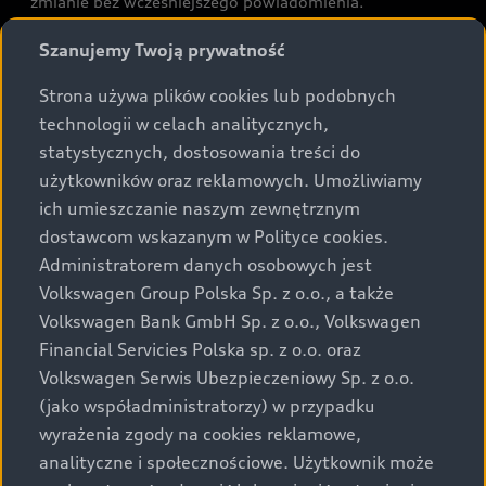
zmianie bez wcześniejszego powiadomienia.
Prezentowane informacje nie stanowią zapewnienia w
Szanujemy Twoją prywatność
rozumieniu art. 5561§2 Kodeksu cywilnego oraz art.
43b ust. 2 pkt 2 lit. a-c Ustawy o prawach konsumenta.
Strona używa plików cookies lub podobnych
technologii w celach analitycznych,
Podane kwoty są rekomendowane i obejmują podatek
statystycznych, dostosowania treści do
VAT (23%), chyba że inaczej zaznaczono.
użytkowników oraz reklamowych. Umożliwiamy
ich umieszczanie naszym zewnętrznym
Audi zastrzega sobie możliwość wprowadzenia zmian w
dostawcom wskazanym w Polityce cookies.
prezentowanych wersjach. Przedstawione detale
wyposażenia mogą różnić się od specyfikacji
Administratorem danych osobowych jest
przewidzianej na rynek polski. Zamieszczone zdjęcia
Volkswagen Group Polska Sp. z o.o., a także
mogą przedstawiać wyposażenie opcjonalne, dostępne
Volkswagen Bank GmbH Sp. z o.o., Volkswagen
za dopłatą. Wiążące ustalenie ceny, wyposażenia i
Financial Servicies Polska sp. z o.o. oraz
specyfikacji pojazdu następują w umowie sprzedaży, a
Volkswagen Serwis Ubezpieczeniowy Sp. z o.o.
określenie parametrów technicznych zawiera
(jako współadministratorzy) w przypadku
świadectwo homologacji typu pojazdu. Zastrzegamy
wyrażenia zgody na cookies reklamowe,
sobie prawo do zmian i pomyłek. Wszelkie informacje
analityczne i społecznościowe. Użytkownik może
prezentowane na stronie są aktualne na dzień ich