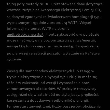
to tej pory metody NEDC. Prezentowane dane dotyczące
wartości zużycia paliwa/energii elektrycznej i emisji CO
2
są danymi zgodnymi ze świadectwem homologacji typu
wyznaczonymi zgodnie z procedurą WLTP. Więcej
informacji na temat WLTP na stronie
audi.pl/pl/danewltp/
. Montaż akcesoriów w pojeździe
może mieć wpływ na poziom zużycia paliwa/energii,
emisję CO
lub zasięg oraz może nastąpić najwcześniej
2
po pierwszej rejestracji pojazdu, wyłącznie na Państwa
życzenie.
Zasięg dla samochodów elektrycznych lub zasięg w
trybie elektrycznym dla hybryd typu Plug-In może się
różnić w zależności od wersji i wyposażenia oraz
zamontowanych akcesoriów. W praktyce rzeczywisty
zasięg różni się w zależności od stylu jazdy, prędkości,
korzystania z dodatkowych odbiorników energii,
temperatury zewnętrznej, liczby pasażerów, obciążenia