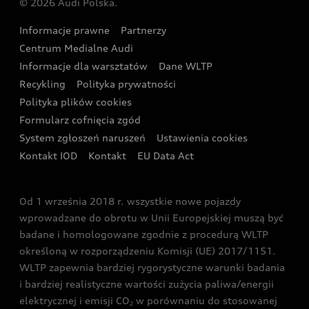
© 2026 Audi Polska.
Gwarancja
Wyszukaj najbliższego Partnera Audi
Audi Sport Festiwal
Eksperci elektromobilności Audi
Informacje prawne
Partnerzy
Akcje serwisowe Audi
Oferta dla przedsiębiorców
Audi i Muzeum Sztuki Nowoczesnej w Warszawie
Centrum Medialne Audi
Zasięg
Katalog online akcesoriów
Oferta dla klientów prywatnych
Informacje dla warsztatów
Dane WLTP
Audi driving experience
Ładowanie
Recykling
Polityka prywatności
Kalkulator rat
Audi quattro Cup
Polityka plików cookies
Formularz cofnięcia zgód
Ubezpieczenie
Audi i Puchar Świata w Skokach Narciarskich w
System zgłoszeń naruszeń
Ustawienia cookies
Zakopanem
Świat Audi RS
Kontakt IOD
Kontakt
EU Data Act
Audi driving experience
Od 1 września 2018 r. wszystkie nowe pojazdy
Audi exclusive
wprowadzane do obrotu w Unii Europejskiej muszą być
badane i homologowane zgodnie z procedurą WLTP
określoną w rozporządzeniu Komisji (UE) 2017/1151.
WLTP zapewnia bardziej rygorystyczne warunki badania
i bardziej realistyczne wartości zużycia paliwa/energii
elektrycznej i emisji CO
w porównaniu do stosowanej
2