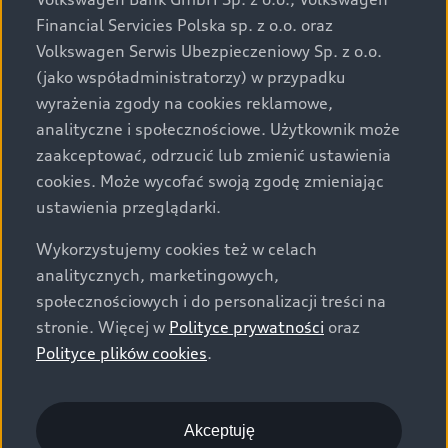
za dopłatą. Wiążące ustalenie ceny, wyposażenia i
Financial Servicies Polska sp. z o.o. oraz
specyfikacji pojazdu następują w umowie sprzedaży, a
Volkswagen Serwis Ubezpieczeniowy Sp. z o.o.
określenie parametrów technicznych zawiera
(jako współadministratorzy) w przypadku
świadectwo homologacji typu pojazdu. Zastrzegamy
wyrażenia zgody na cookies reklamowe,
sobie prawo do zmian i pomyłek. Wszelkie informacje
analityczne i społecznościowe. Użytkownik może
prezentowane na stronie są aktualne na dzień ich
zaakceptować, odrzucić lub zmienić ustawienia
zamieszczania. W celu uzyskania najnowszych
cookies. Może wycofać swoją zgodę zmieniając
informacji prosimy kontaktować się z Partnerem Marki
ustawienia przeglądarki.
Audi.
Wykorzystujemy cookies też w celach
Wszystkie produkowane obecnie samochody marki Audi
analitycznych, marketingowych,
są wykonywane z materiałów spełniających pod
społecznościowych i do personalizacji treści na
względem możliwości odzysku i recyklingu wymagania
stronie. Więcej w
Polityce prywatności
oraz
określone w normie ISO 22628 i są zgodne z
Polityce plików cookies
.
europejskimi świadectwami homologacji wydanymi wg
dyrektywy 2005/64/WE. Volkswagen Group Polska sp. z
o.o. podlega obowiązkowi zapewnienia wszystkim
użytkownikom samochodów marki Volkswagen sieci
Akceptuję