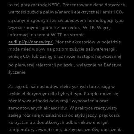
to tej pory metody NEDC. Prezentowane dane dotyczące
wartości zużycia paliwa/energii elektrycznej i emisji CO
2
są danymi zgodnymi ze świadectwem homologacji typu
wyznaczonymi zgodnie z procedurą WLTP. Więcej
informacji na temat WLTP na stronie
audi.pl/pl/danewltp/
. Montaż akcesoriów w pojeździe
może mieć wpływ na poziom zużycia paliwa/energii,
emisję CO
lub zasięg oraz może nastąpić najwcześniej
2
po pierwszej rejestracji pojazdu, wyłącznie na Państwa
życzenie.
Zasięg dla samochodów elektrycznych lub zasięg w
trybie elektrycznym dla hybryd typu Plug-In może się
różnić w zależności od wersji i wyposażenia oraz
zamontowanych akcesoriów. W praktyce rzeczywisty
zasięg różni się w zależności od stylu jazdy, prędkości,
korzystania z dodatkowych odbiorników energii,
temperatury zewnętrznej, liczby pasażerów, obciążenia