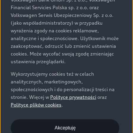
za dopłatą. Wiążące ustalenie ceny, wyposażenia i
Financial Servicies Polska sp. z o.o. oraz
specyfikacji pojazdu następują w umowie sprzedaży, a
Volkswagen Serwis Ubezpieczeniowy Sp. z o.o.
określenie parametrów technicznych zawiera
(jako współadministratorzy) w przypadku
świadectwo homologacji typu pojazdu. Zastrzegamy
wyrażenia zgody na cookies reklamowe,
sobie prawo do zmian i pomyłek. Wszelkie informacje
analityczne i społecznościowe. Użytkownik może
prezentowane na stronie są aktualne na dzień ich
zaakceptować, odrzucić lub zmienić ustawienia
zamieszczania. W celu uzyskania najnowszych
cookies. Może wycofać swoją zgodę zmieniając
informacji prosimy kontaktować się z Partnerem Marki
ustawienia przeglądarki.
Audi.
Wykorzystujemy cookies też w celach
Wszystkie produkowane obecnie samochody marki Audi
analitycznych, marketingowych,
są wykonywane z materiałów spełniających pod
społecznościowych i do personalizacji treści na
względem możliwości odzysku i recyklingu wymagania
stronie. Więcej w
Polityce prywatności
oraz
określone w normie ISO 22628 i są zgodne z
Polityce plików cookies
.
europejskimi świadectwami homologacji wydanymi wg
dyrektywy 2005/64/WE. Volkswagen Group Polska sp. z
o.o. podlega obowiązkowi zapewnienia wszystkim
użytkownikom samochodów marki Volkswagen sieci
Akceptuję