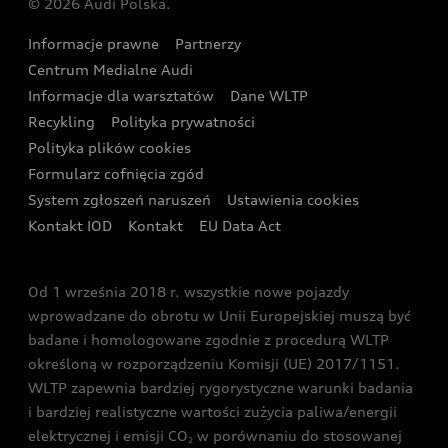
© 2026 Audi Polska.
Gwarancja
Wyszukaj najbliższego Partnera Audi
Audi Sport Festiwal
Eksperci elektromobilności Audi
Informacje prawne
Partnerzy
Akcje serwisowe Audi
Oferta dla przedsiębiorców
Audi i Muzeum Sztuki Nowoczesnej w Warszawie
Centrum Medialne Audi
Zasięg
Katalog online akcesoriów
Oferta dla klientów prywatnych
Informacje dla warsztatów
Dane WLTP
Audi driving experience
Ładowanie
Recykling
Polityka prywatności
Kalkulator rat
Audi quattro Cup
Polityka plików cookies
Formularz cofnięcia zgód
Ubezpieczenie
Audi i Puchar Świata w Skokach Narciarskich w
System zgłoszeń naruszeń
Ustawienia cookies
Zakopanem
Świat Audi RS
Kontakt IOD
Kontakt
EU Data Act
Audi driving experience
Od 1 września 2018 r. wszystkie nowe pojazdy
Audi exclusive
wprowadzane do obrotu w Unii Europejskiej muszą być
badane i homologowane zgodnie z procedurą WLTP
określoną w rozporządzeniu Komisji (UE) 2017/1151.
WLTP zapewnia bardziej rygorystyczne warunki badania
i bardziej realistyczne wartości zużycia paliwa/energii
elektrycznej i emisji CO
w porównaniu do stosowanej
2