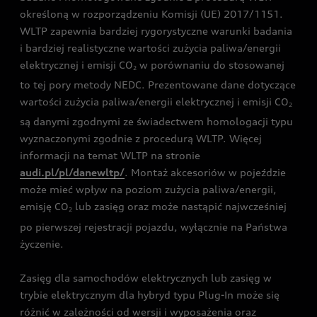
określoną w rozporządzeniu Komisji (UE) 2017/1151.
WLTP zapewnia bardziej rygorystyczne warunki badania
i bardziej realistyczne wartości zużycia paliwa/energii
elektrycznej i emisji CO
w porównaniu do stosowanej
2
to tej pory metody NEDC. Prezentowane dane dotyczące
wartości zużycia paliwa/energii elektrycznej i emisji CO
2
są danymi zgodnymi ze świadectwem homologacji typu
wyznaczonymi zgodnie z procedurą WLTP. Więcej
informacji na temat WLTP na stronie
audi.pl/pl/danewltp/
. Montaż akcesoriów w pojeździe
może mieć wpływ na poziom zużycia paliwa/energii,
emisję CO
lub zasięg oraz może nastąpić najwcześniej
2
po pierwszej rejestracji pojazdu, wyłącznie na Państwa
życzenie.
Zasięg dla samochodów elektrycznych lub zasięg w
trybie elektrycznym dla hybryd typu Plug-In może się
różnić w zależności od wersji i wyposażenia oraz