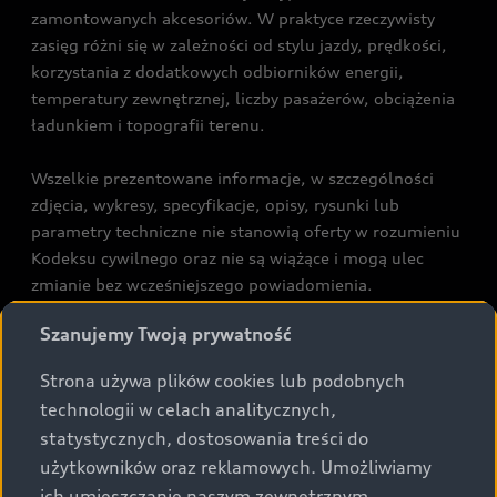
zamontowanych akcesoriów. W praktyce rzeczywisty
zasięg różni się w zależności od stylu jazdy, prędkości,
korzystania z dodatkowych odbiorników energii,
temperatury zewnętrznej, liczby pasażerów, obciążenia
ładunkiem i topografii terenu.
Wszelkie prezentowane informacje, w szczególności
zdjęcia, wykresy, specyfikacje, opisy, rysunki lub
parametry techniczne nie stanowią oferty w rozumieniu
Kodeksu cywilnego oraz nie są wiążące i mogą ulec
zmianie bez wcześniejszego powiadomienia.
Prezentowane informacje nie stanowią zapewnienia w
Szanujemy Twoją prywatność
rozumieniu art. 5561§2 Kodeksu cywilnego oraz art.
43b ust. 2 pkt 2 lit. a-c Ustawy o prawach konsumenta.
Strona używa plików cookies lub podobnych
technologii w celach analitycznych,
Podane kwoty są rekomendowane i obejmują podatek
statystycznych, dostosowania treści do
VAT (23%), chyba że inaczej zaznaczono.
użytkowników oraz reklamowych. Umożliwiamy
ich umieszczanie naszym zewnętrznym