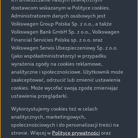
Audi zastrzega sobie możliwość wprowadzenia zmian w
dostawcom wskazanym w Polityce cookies.
prezentowanych wersjach. Przedstawione detale
wyposażenia mogą różnić się od specyfikacji
Administratorem danych osobowych jest
przewidzianej na rynek polski. Zamieszczone zdjęcia
Volkswagen Group Polska Sp. z o.o., a także
mogą przedstawiać wyposażenie opcjonalne, dostępne
Volkswagen Bank GmbH Sp. z o.o., Volkswagen
za dopłatą. Wiążące ustalenie ceny, wyposażenia i
Financial Servicies Polska sp. z o.o. oraz
specyfikacji pojazdu następują w umowie sprzedaży, a
Volkswagen Serwis Ubezpieczeniowy Sp. z o.o.
określenie parametrów technicznych zawiera
(jako współadministratorzy) w przypadku
świadectwo homologacji typu pojazdu. Zastrzegamy
wyrażenia zgody na cookies reklamowe,
sobie prawo do zmian i pomyłek. Wszelkie informacje
analityczne i społecznościowe. Użytkownik może
prezentowane na stronie są aktualne na dzień ich
zaakceptować, odrzucić lub zmienić ustawienia
zamieszczania. W celu uzyskania najnowszych
cookies. Może wycofać swoją zgodę zmieniając
informacji prosimy kontaktować się z Partnerem Marki
ustawienia przeglądarki.
Audi.
Wykorzystujemy cookies też w celach
Wszystkie produkowane obecnie samochody marki Audi
analitycznych, marketingowych,
są wykonywane z materiałów spełniających pod
społecznościowych i do personalizacji treści na
względem możliwości odzysku i recyklingu wymagania
stronie. Więcej w
Polityce prywatności
oraz
określone w normie ISO 22628 i są zgodne z