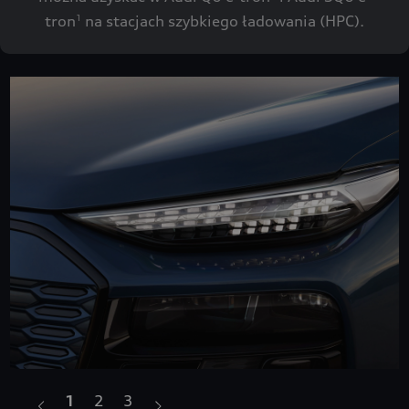
tron
na stacjach szybkiego ładowania (HPC).
1
1
2
3