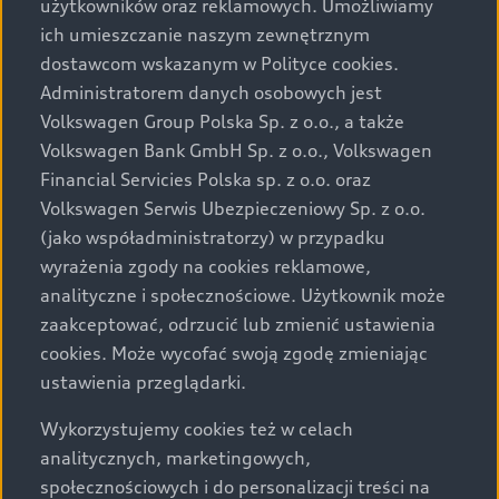
użytkowników oraz reklamowych. Umożliwiamy
pomocą aplikacji myAudi. Co więcej, cyfrowe sygnatury
ich umieszczanie naszym zewnętrznym
świateł można dokupić również po zakupie pojazdu.
dostawcom wskazanym w Polityce cookies.
Administratorem danych osobowych jest
Druga generacja cyfrowych tylnych świateł OLED w Q6 e-
tron
wynosi design oświetlenia i jego funkcjonalność, a
1
Volkswagen Group Polska Sp. z o.o., a także
tym samym bezpieczeństwo na drodze, na nowy poziom.
Volkswagen Bank GmbH Sp. z o.o., Volkswagen
Po raz pierwszy cyfrowe tylne światła OLED mogą
Financial Servicies Polska sp. z o.o. oraz
komunikować się z otoczeniem w ukierunkowany sposób
Volkswagen Serwis Ubezpieczeniowy Sp. z o.o.
(Car-to-X).
(jako współadministratorzy) w przypadku
Liczba segmentów na panelu cyfrowym OLED wzrosła w
wyrażenia zgody na cookies reklamowe,
porównaniu do pierwszej generacji z sześciu do
analityczne i społecznościowe. Użytkownik może
sześćdziesięciu segmentów. W sumie, w tylnych
zaakceptować, odrzucić lub zmienić ustawienia
światłach Audi Q6 e-tron
stosuje się sześć paneli OLED,
1
cookies. Może wycofać swoją zgodę zmieniając
o łącznej liczbie 360 segmentów. Ciągły wzrost liczby
ustawienia przeglądarki.
segmentów na panelu cyfrowym OLED umożliwi w
przyszłości przekształcenie tylnego światła w
Wykorzystujemy cookies też w celach
wyświetlacz, który jeszcze bardziej poprawi komunikację
analitycznych, marketingowych,
Car-to-X oraz bezpieczeństwo na drodze.
społecznościowych i do personalizacji treści na