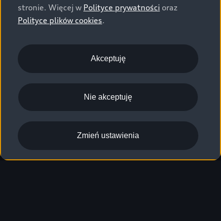
stronie. Więcej w
Polityce prywatności
oraz
Polityce plików cookies
.
Akceptuję
Nie akceptuję
Zmień ustawienia
Audi Q6 e-tron
charakteryzuje się imponującą,
1
sportową i idealnie proporcjonalną sylwetką.
Przód z odwróconą osłoną Singleframe