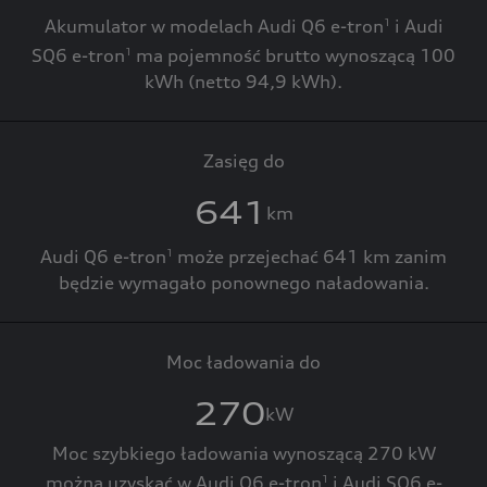
Akumulator w modelach Audi Q6 e-tron
i Audi
1
SQ6 e-tron
ma pojemność brutto wynoszącą 100
1
kWh (netto 94,9 kWh).
Zasięg do
641
km
Audi Q6 e-tron
może przejechać 641 km zanim
1
będzie wymagało ponownego naładowania.
Moc ładowania do
270
kW
Moc szybkiego ładowania wynoszącą 270 kW
można uzyskać w Audi Q6 e-tron
i Audi SQ6 e-
1