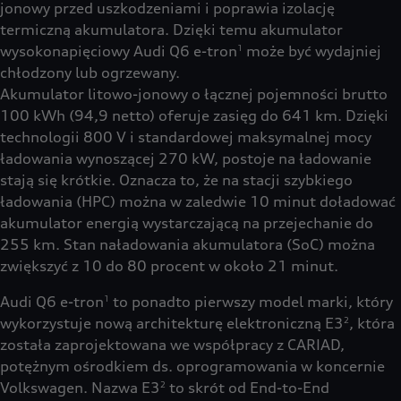
jonowy przed uszkodzeniami i poprawia izolację
termiczną akumulatora. Dzięki temu akumulator
wysokonapięciowy Audi Q6 e-tron
może być wydajniej
1
chłodzony lub ogrzewany.
Akumulator litowo-jonowy o łącznej pojemności brutto
100 kWh (94,9 netto) oferuje zasięg do 641 km. Dzięki
technologii 800 V i standardowej maksymalnej mocy
ładowania wynoszącej 270 kW, postoje na ładowanie
stają się krótkie. Oznacza to, że na stacji szybkiego
ładowania (HPC) można w zaledwie 10 minut doładować
akumulator energią wystarczającą na przejechanie do
255 km. Stan naładowania akumulatora (SoC) można
zwiększyć z 10 do 80 procent w około 21 minut.
Audi Q6 e-tron
to ponadto pierwszy model marki, który
1
wykorzystuje nową architekturę elektroniczną E3
, która
2
została zaprojektowana we współpracy z CARIAD,
potężnym ośrodkiem ds. oprogramowania w koncernie
Volkswagen. Nazwa E3
to skrót od End-to-End
2