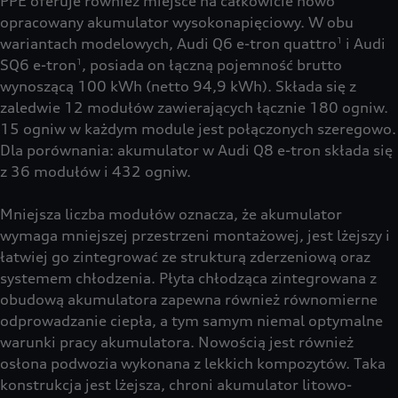
PPE oferuje również miejsce na całkowicie nowo
opracowany akumulator wysokonapięciowy. W obu
wariantach modelowych, Audi Q6 e-tron quattro
i Audi
1
SQ6 e-tron
, posiada on łączną pojemność brutto
1
wynoszącą 100 kWh (netto 94,9 kWh). Składa się z
zaledwie 12 modułów zawierających łącznie 180 ogniw.
15 ogniw w każdym module jest połączonych szeregowo.
Dla porównania: akumulator w Audi Q8 e-tron składa się
z 36 modułów i 432 ogniw.
Mniejsza liczba modułów oznacza, że akumulator
wymaga mniejszej przestrzeni montażowej, jest lżejszy i
łatwiej go zintegrować ze strukturą zderzeniową oraz
systemem chłodzenia. Płyta chłodząca zintegrowana z
obudową akumulatora zapewna również równomierne
odprowadzanie ciepła, a tym samym niemal optymalne
warunki pracy akumulatora. Nowością jest również
osłona podwozia wykonana z lekkich kompozytów. Taka
konstrukcja jest lżejsza, chroni akumulator litowo-