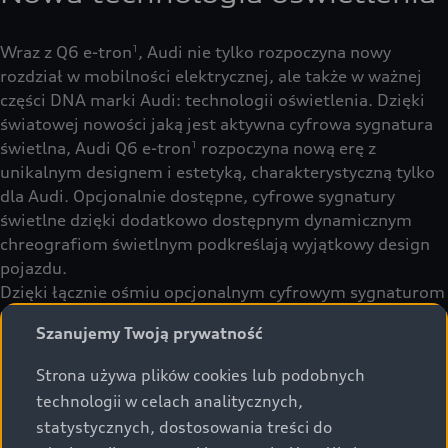
Wraz z Q6 e-tron
, Audi nie tylko rozpoczyna nowy
1
rozdział w mobilności elektrycznej, ale także w ważnej
części DNA marki Audi: technologii oświetlenia. Dzięki
światowej nowości jaką jest aktywna cyfrowa sygnatura
świetlna, Audi Q6 e-tron
rozpoczyna nową erę z
1
unikalnym designem i estetyką, charakterystyczną tylko
dla Audi. Opcjonalnie dostępne, cyfrowe sygnatury
świetlne dzięki dodatkowo dostępnym dynamicznym
chreografiom świetlnym podkreślają wyjątkowy design
pojazdu.
Dzięki łącznie ośmiu opcjonalnym cyfrowym sygnaturom
świetlnym w nowo zaprojektowanych światłach do jazdy
Szanujemy Twoją prywatność
dziennej reflektorów Matrix LED oraz w cyfrowych
tylnych światłach OLED 2.0, użytkownicy mogą
Strona używa plików cookies lub podobnych
spersonalizować wygląd swojego Audi Q6 e-tron
jak
1
technologii w celach analitycznych,
nigdy dotąd. Możliwość ta jest dostępna zarówno za
statystycznych, dostosowania treści do
pośrednictwem systemu MMI, jak i po raz pierwszy, za