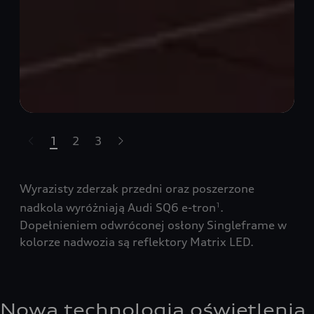
1
2
3
Pomiń karuzelę
Wyrazisty zderzak przedni oraz poszerzone
nadkola wyróżniają Audi SQ6 e-tron
.
1
Dopełnieniem odwróconej osłony Singleframe w
kolorze nadwozia są reflektory Matrix LED.
Nowa technologia oświetlenia