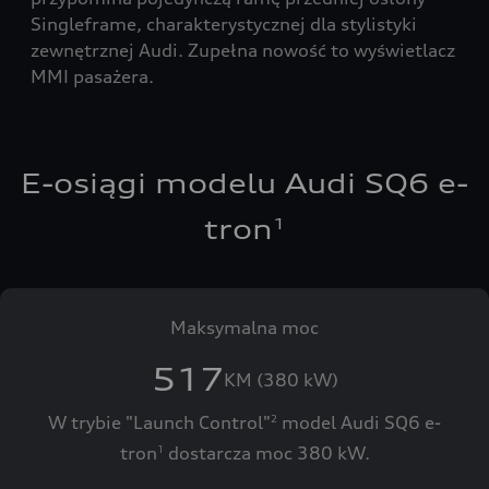
Singleframe, charakterystycznej dla stylistyki
zewnętrznej Audi. Zupełna nowość to wyświetlacz
MMI pasażera.
E-osiągi modelu Audi SQ6 e-
tron
1
Maksymalna moc
517
KM (380 kW)
W trybie "Launch Control"
model Audi SQ6 e-
2
tron
dostarcza moc 380 kW.
1