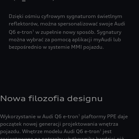
Dzięki ośmiu cyfrowym sygnaturom świetlnym
W r
reflektorów, można spersonalizować swoje Audi
e-t
ym
Q6 e-tron
w zupełnie nowy sposób. Sygnatury
cyf
1
można wybrać za pomocą aplikacji myAudi lub
wyp
bezpośrednio w systemie MMI pojazdu.
tyl
ost
Nowa filozofia designu
Wykorzystanie w Audi Q6 e-tron
plaftormy PPE daje
1
początek nowej generacji projektowania wnętrza
pojazdu. Wnętrze modelu Audi Q6 e-tron
jest
1
zorientowane na potrzeby użytkownika bardziej niż