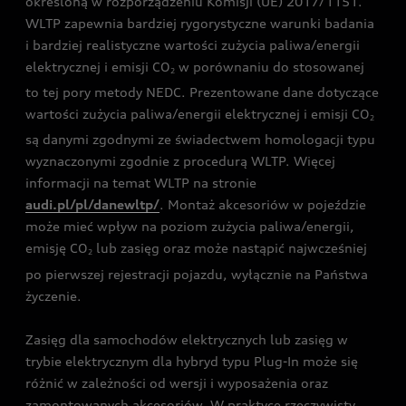
określoną w rozporządzeniu Komisji (UE) 2017/1151.
WLTP zapewnia bardziej rygorystyczne warunki badania
i bardziej realistyczne wartości zużycia paliwa/energii
elektrycznej i emisji CO
w porównaniu do stosowanej
2
to tej pory metody NEDC. Prezentowane dane dotyczące
wartości zużycia paliwa/energii elektrycznej i emisji CO
2
są danymi zgodnymi ze świadectwem homologacji typu
wyznaczonymi zgodnie z procedurą WLTP. Więcej
informacji na temat WLTP na stronie
audi.pl/pl/danewltp/
. Montaż akcesoriów w pojeździe
może mieć wpływ na poziom zużycia paliwa/energii,
emisję CO
lub zasięg oraz może nastąpić najwcześniej
2
po pierwszej rejestracji pojazdu, wyłącznie na Państwa
życzenie.
Zasięg dla samochodów elektrycznych lub zasięg w
trybie elektrycznym dla hybryd typu Plug-In może się
różnić w zależności od wersji i wyposażenia oraz
zamontowanych akcesoriów. W praktyce rzeczywisty