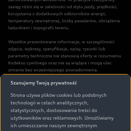
zasięg różni się w zależności od stylu jazdy, prędkości,
korzystania z dodatkowych odbiorników energii,
temperatury zewnętrznej, liczby pasażerów, obciążenia
ładunkiem i topografii terenu.
Wszelkie prezentowane informacje, w szczególności
zdjęcia, wykresy, specyfikacje, opisy, rysunki lub
parametry techniczne nie stanowią oferty w rozumieniu
Kodeksu cywilnego oraz nie są wiążące i mogą ulec
zmianie bez wcześniejszego powiadomienia.
Prezentowane informacje nie stanowią zapewnienia w
Szanujemy Twoją prywatność
rozumieniu art. 5561§2 Kodeksu cywilnego oraz art.
43b ust. 2 pkt 2 lit. a-c Ustawy o prawach konsumenta.
Strona używa plików cookies lub podobnych
technologii w celach analitycznych,
Podane kwoty są rekomendowane i obejmują podatek
statystycznych, dostosowania treści do
VAT (23%), chyba że inaczej zaznaczono.
użytkowników oraz reklamowych. Umożliwiamy
ich umieszczanie naszym zewnętrznym
Audi zastrzega sobie możliwość wprowadzenia zmian w