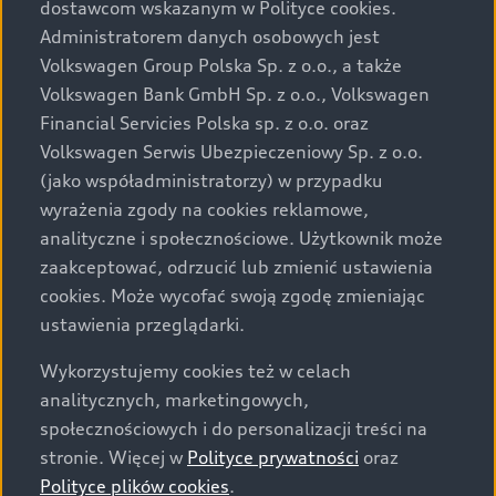
dostawcom wskazanym w Polityce cookies.
prezentowanych wersjach. Przedstawione detale
wyposażenia mogą różnić się od specyfikacji
Administratorem danych osobowych jest
przewidzianej na rynek polski. Zamieszczone zdjęcia
Volkswagen Group Polska Sp. z o.o., a także
mogą przedstawiać wyposażenie opcjonalne, dostępne
Volkswagen Bank GmbH Sp. z o.o., Volkswagen
za dopłatą. Wiążące ustalenie ceny, wyposażenia i
Financial Servicies Polska sp. z o.o. oraz
specyfikacji pojazdu następują w umowie sprzedaży, a
Volkswagen Serwis Ubezpieczeniowy Sp. z o.o.
określenie parametrów technicznych zawiera
(jako współadministratorzy) w przypadku
świadectwo homologacji typu pojazdu. Zastrzegamy
wyrażenia zgody na cookies reklamowe,
sobie prawo do zmian i pomyłek. Wszelkie informacje
analityczne i społecznościowe. Użytkownik może
prezentowane na stronie są aktualne na dzień ich
zaakceptować, odrzucić lub zmienić ustawienia
zamieszczania. W celu uzyskania najnowszych
cookies. Może wycofać swoją zgodę zmieniając
informacji prosimy kontaktować się z Partnerem Marki
ustawienia przeglądarki.
Audi.
Wykorzystujemy cookies też w celach
Wszystkie produkowane obecnie samochody marki Audi
analitycznych, marketingowych,
są wykonywane z materiałów spełniających pod
społecznościowych i do personalizacji treści na
względem możliwości odzysku i recyklingu wymagania
stronie. Więcej w
Polityce prywatności
oraz
określone w normie ISO 22628 i są zgodne z
Polityce plików cookies
.
europejskimi świadectwami homologacji wydanymi wg