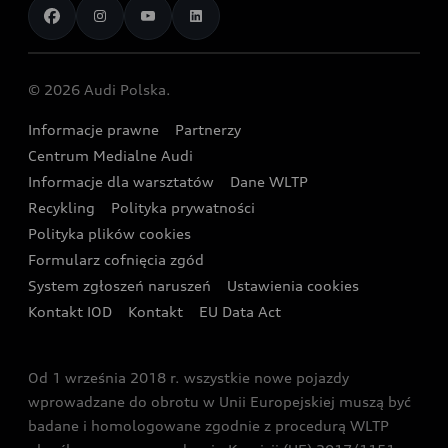
Porównaj modele Audi
Aplikacja myAudi i usługi cyfrowe
Dostępne samochody nowe
Audi Revolut F1® Team
Porównaj nasze modele plug-in hybrid
Umów się na jazdę testową
Centrum napraw powypadkowych
Dostępne samochody używane
Audi Nuvolari
Skonfiguruj swoje Audi z napędem plug-in hybrid
Skonfiguruj swój model z Ekspertem Audi
© 2026 Audi Polska.
Gwarancja
Wyszukaj najbliższego Partnera Audi
Audi Sport Festiwal
Eksperci elektromobilności Audi
Informacje prawne
Partnerzy
Akcje serwisowe Audi
Oferta dla przedsiębiorców
Audi i Muzeum Sztuki Nowoczesnej w Warszawie
Centrum Medialne Audi
Zasięg
Katalog online akcesoriów
Oferta dla klientów prywatnych
Informacje dla warsztatów
Dane WLTP
Audi driving experience
Ładowanie
Recykling
Polityka prywatności
Kalkulator rat
Audi quattro Cup
Polityka plików cookies
Formularz cofnięcia zgód
Ubezpieczenie
Audi i Puchar Świata w Skokach Narciarskich w
System zgłoszeń naruszeń
Ustawienia cookies
Zakopanem
Świat Audi RS
Kontakt IOD
Kontakt
EU Data Act
Audi driving experience
Od 1 września 2018 r. wszystkie nowe pojazdy
Audi exclusive
wprowadzane do obrotu w Unii Europejskiej muszą być
badane i homologowane zgodnie z procedurą WLTP