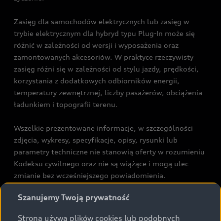
Zasięg dla samochodów elektrycznych lub zasięg w
trybie elektrycznym dla hybryd typu Plug-In może się
różnić w zależności od wersji i wyposażenia oraz
zamontowanych akcesoriów. W praktyce rzeczywisty
zasięg różni się w zależności od stylu jazdy, prędkości,
korzystania z dodatkowych odbiorników energii,
temperatury zewnętrznej, liczby pasażerów, obciążenia
ładunkiem i topografii terenu.
Wszelkie prezentowane informacje, w szczególności
zdjęcia, wykresy, specyfikacje, opisy, rysunki lub
parametry techniczne nie stanowią oferty w rozumieniu
Kodeksu cywilnego oraz nie są wiążące i mogą ulec
zmianie bez wcześniejszego powiadomienia.
Prezentowane informacje nie stanowią zapewnienia w
Szanujemy Twoją prywatność
rozumieniu art. 5561§2 Kodeksu cywilnego oraz art.
43b ust. 2 pkt 2 lit. a-c Ustawy o prawach konsumenta.
Strona używa plików cookies lub podobnych