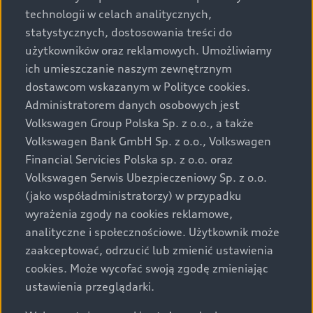
technologii w celach analitycznych,
Podane kwoty są rekomendowane i obejmują podatek
statystycznych, dostosowania treści do
VAT (23%), chyba że inaczej zaznaczono.
użytkowników oraz reklamowych. Umożliwiamy
ich umieszczanie naszym zewnętrznym
Audi zastrzega sobie możliwość wprowadzenia zmian w
dostawcom wskazanym w Polityce cookies.
prezentowanych wersjach. Przedstawione detale
wyposażenia mogą różnić się od specyfikacji
Administratorem danych osobowych jest
przewidzianej na rynek polski. Zamieszczone zdjęcia
Volkswagen Group Polska Sp. z o.o., a także
mogą przedstawiać wyposażenie opcjonalne, dostępne
Volkswagen Bank GmbH Sp. z o.o., Volkswagen
za dopłatą. Wiążące ustalenie ceny, wyposażenia i
Financial Servicies Polska sp. z o.o. oraz
specyfikacji pojazdu następują w umowie sprzedaży, a
Volkswagen Serwis Ubezpieczeniowy Sp. z o.o.
określenie parametrów technicznych zawiera
(jako współadministratorzy) w przypadku
świadectwo homologacji typu pojazdu. Zastrzegamy
wyrażenia zgody na cookies reklamowe,
sobie prawo do zmian i pomyłek. Wszelkie informacje
analityczne i społecznościowe. Użytkownik może
prezentowane na stronie są aktualne na dzień ich
zaakceptować, odrzucić lub zmienić ustawienia
zamieszczania. W celu uzyskania najnowszych
cookies. Może wycofać swoją zgodę zmieniając
informacji prosimy kontaktować się z Partnerem Marki
ustawienia przeglądarki.
Audi.