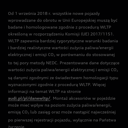
Audi driving experience
Od 1 września 2018 r. wszystkie nowe pojazdy
Audi exclusive
wprowadzane do obrotu w Unii Europejskiej muszą być
badane i homologowane zgodnie z procedurą WLTP
określoną w rozporządzeniu Komisji (UE) 2017/1151.
WLTP zapewnia bardziej rygorystyczne warunki badania
i bardziej realistyczne wartości zużycia paliwa/energii
elektrycznej i emisji CO
w porównaniu do stosowanej
2
to tej pory metody NEDC. Prezentowane dane dotyczące
wartości zużycia paliwa/energii elektrycznej i emisji CO
2
są danymi zgodnymi ze świadectwem homologacji typu
wyznaczonymi zgodnie z procedurą WLTP. Więcej
informacji na temat WLTP na stronie
audi.pl/pl/danewltp/
. Montaż akcesoriów w pojeździe
może mieć wpływ na poziom zużycia paliwa/energii,
emisję CO
lub zasięg oraz może nastąpić najwcześniej
2
po pierwszej rejestracji pojazdu, wyłącznie na Państwa
życzenie.