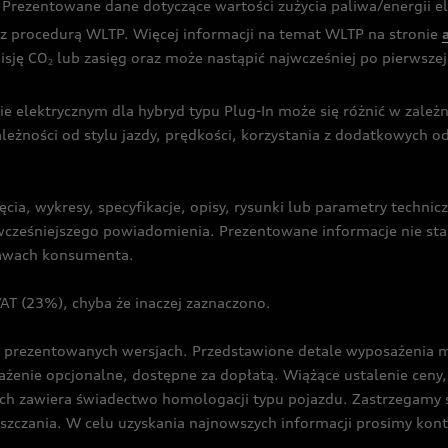
rezentowane dane dotyczące wartości zużycia paliwa/energii ele
 procedurą WLTP. Więcej informacji na temat WLTP na stronie
isję CO
lub zasięg oraz może nastąpić najwcześniej po pierwszej 
2
ie elektrycznym dla hybryd typu Plug-In może się różnić w zale
ależności od stylu jazdy, prędkości, korzystania z dodatkowych o
cia, wykresy, specyfikacje, opisy, rysunki lub parametry techni
z wcześniejszego powiadomienia. Prezentowane informacje nie s
prawach konsumenta.
T (23%), chyba że inaczej zaznaczono.
prezentowanych wersjach. Przedstawione detale wyposażenia mogą
żenie opcjonalne, dostępne za dopłatą. Wiążące ustalenie ceny, 
ch zawiera świadectwo homologacji typu pojazdu. Zastrzegamy 
eszczania. W celu uzyskania najnowszych informacji prosimy kon