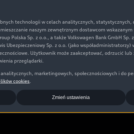
bnych technologii w celach analitycznych, statystycznych,
umieszczanie naszym zewnętrznym dostawcom wskazanym w 
up Polska Sp. z o.o., a także Volkswagen Bank GmbH Sp. z o
ołd dla legendy
rwis Ubezpieczeniowy Sp. z o.o. (jako współadministratorzy
jątkowy, elektryczny SUV,
łecznościowe. Użytkownik może zaakceptować, odrzucić lub 
e, podkreślał związek Audi z
ienia przeglądarki.
analitycznych, marketingowych, społecznościowych i do perso
plików cookies
.
Zmień ustawienia