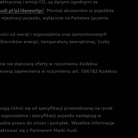
ktrycznej i emisji CO
są danymi zgodnymi ze
2
audi.pl/pl/danewltp/
. Montaż akcesoriów w pojeździe
rejestracji pojazdu, wyłącznie na Państwa życzenie.
żności od wersji i wyposażenia oraz zamontowanych
dbiorników energii, temperatury zewnętrznej, liczby
czne nie stanowią oferty w rozumieniu Kodeksu
tanowią zapewnienia w rozumieniu art. 5561§2 Kodeksu
 różnić się od specyfikacji przewidzianej na rynek
wyposażenia i specyfikacji pojazdu następują w
sobie prawo do zmian i pomyłek. Wszelkie informacje
taktować się z Partnerem Marki Audi.