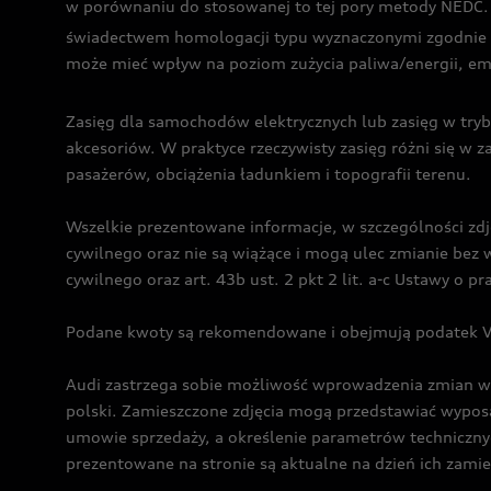
w porównaniu do stosowanej to tej pory metody NEDC. P
świadectwem homologacji typu wyznaczonymi zgodnie z
może mieć wpływ na poziom zużycia paliwa/energii, em
Zasięg dla samochodów elektrycznych lub zasięg w tryb
akcesoriów. W praktyce rzeczywisty zasięg różni się w z
pasażerów, obciążenia ładunkiem i topografii terenu.
Wszelkie prezentowane informacje, w szczególności zdję
cywilnego oraz nie są wiążące i mogą ulec zmianie be
cywilnego oraz art. 43b ust. 2 pkt 2 lit. a-c Ustawy o 
Podane kwoty są rekomendowane i obejmują podatek VA
Audi zastrzega sobie możliwość wprowadzenia zmian w 
polski. Zamieszczone zdjęcia mogą przedstawiać wyposa
umowie sprzedaży, a określenie parametrów techniczny
prezentowane na stronie są aktualne na dzień ich zami