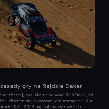
 zasady gry na Rajdzie Dakar
eograficznej, pod jaką się odbywał Rajd Dakar, od
dziej ekstremalnych wyzwań w motorsporcie. Audi
 latach 2022–2024 napisało nowy rozdział na