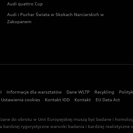
Audi quattro Cup
Audi i Puchar Świata w Skokach Narciarskich w
Zakopanem
i
Informacje dla warsztatów
Dane WLTP
Recykling
Polity
Ustawienia cookies
Kontakt IOD
Kontakt
EU Data Act
dzane do obrotu w Unii Europejskiej muszą być badane i homol
rdziej rygorystyczne warunki badania i bardziej realistyczne wa