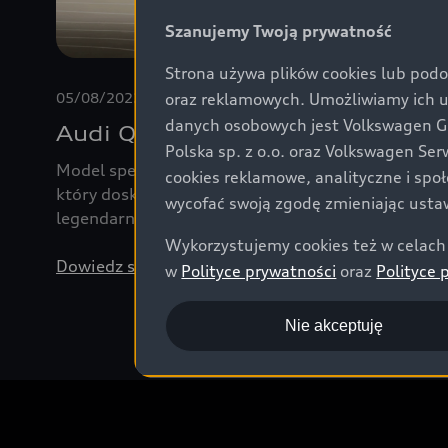
Szanujemy Twoją prywatność
Strona używa plików cookies lub podo
05/08/2023
oraz reklamowych. Umożliwiamy ich 
danych osobowych jest Volkswagen Gro
Audi Q8 e-tron edition Dakar: h
Polska sp. z o.o. oraz Volkswagen Se
Model specjalny Audi Q8 e-tron edition Dakar – wy
cookies reklamowe, analityczne i spo
który doskonale radził sobie w terenie i na asfalci
wycofać swoją zgodę zmieniając ustaw
legendarnym Rajdem Dakar.
Wykorzystujemy cookies też w celach 
Dowiedz się więcej
w
Polityce prywatności
oraz
Polityce 
Nie akceptuję