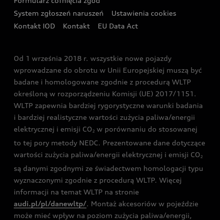
Formularz cofnięcia zgód
Ubezpieczenie
Audi i Puchar Świata w Skokach Narciarskich w
System zgłoszeń naruszeń
Ustawienia cookies
Zakopanem
Świat Audi RS
Kontakt IOD
Kontakt
EU Data Act
Audi driving experience
Od 1 września 2018 r. wszystkie nowe pojazdy
Audi exclusive
wprowadzane do obrotu w Unii Europejskiej muszą być
badane i homologowane zgodnie z procedurą WLTP
określoną w rozporządzeniu Komisji (UE) 2017/1151.
WLTP zapewnia bardziej rygorystyczne warunki badania
i bardziej realistyczne wartości zużycia paliwa/energii
elektrycznej i emisji CO
w porównaniu do stosowanej
2
to tej pory metody NEDC. Prezentowane dane dotyczące
wartości zużycia paliwa/energii elektrycznej i emisji CO
2
są danymi zgodnymi ze świadectwem homologacji typu
wyznaczonymi zgodnie z procedurą WLTP. Więcej
informacji na temat WLTP na stronie
audi.pl/pl/danewltp/
. Montaż akcesoriów w pojeździe
może mieć wpływ na poziom zużycia paliwa/energii,