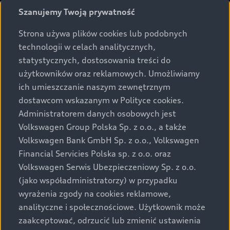
Prezentowane informacje nie stanowią zapewnienia w
Szanujemy Twoją prywatność
rozumieniu art. 5561§2 Kodeksu cywilnego oraz art.
43b ust. 2 pkt 2 lit. a-c Ustawy o prawach konsumenta.
Strona używa plików cookies lub podobnych
technologii w celach analitycznych,
Podane kwoty są rekomendowane i obejmują podatek
statystycznych, dostosowania treści do
VAT (23%), chyba że inaczej zaznaczono.
użytkowników oraz reklamowych. Umożliwiamy
ich umieszczanie naszym zewnętrznym
Audi zastrzega sobie możliwość wprowadzenia zmian w
dostawcom wskazanym w Polityce cookies.
prezentowanych wersjach. Przedstawione detale
wyposażenia mogą różnić się od specyfikacji
Administratorem danych osobowych jest
przewidzianej na rynek polski. Zamieszczone zdjęcia
Volkswagen Group Polska Sp. z o.o., a także
mogą przedstawiać wyposażenie opcjonalne, dostępne
Volkswagen Bank GmbH Sp. z o.o., Volkswagen
za dopłatą. Wiążące ustalenie ceny, wyposażenia i
Financial Servicies Polska sp. z o.o. oraz
specyfikacji pojazdu następują w umowie sprzedaży, a
Volkswagen Serwis Ubezpieczeniowy Sp. z o.o.
określenie parametrów technicznych zawiera
(jako współadministratorzy) w przypadku
świadectwo homologacji typu pojazdu. Zastrzegamy
wyrażenia zgody na cookies reklamowe,
sobie prawo do zmian i pomyłek. Wszelkie informacje
analityczne i społecznościowe. Użytkownik może
prezentowane na stronie są aktualne na dzień ich
zaakceptować, odrzucić lub zmienić ustawienia
zamieszczania. W celu uzyskania najnowszych