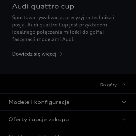
Audi quattro cup
Sportowa rywalizacja, precyzyjna technika i
pasja. Audi quattro Cup jest przykładem
idealnego połączenia miłości do golfa i
fascynacji modelami Audi.
Dowiedz się więcej
Do góry
Modele i konfiguracja
Oferty i opcje zakupu
Wszystkie modele Audi
Modele elektryczne Audi