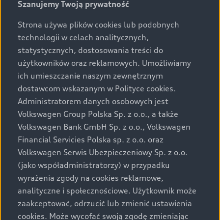
przypadku wynikiem przetwarzania są dane
Szanujemy Twoją prywatność
zbiorcze.
Strona używa plików cookies lub podobnych
- w związku z realizacją usług świadczonych drogą
technologii w celach analitycznych,
elektroniczną oraz zapewnieniem ich
bezpieczeństwa, obsługą reklamacji, VGP może
statystycznych, dostosowania treści do
przetwarzać dane Użytkowników oraz dane
użytkowników oraz reklamowych. Umożliwiamy
eksploatacyjne.
ich umieszczanie naszym zewnętrznym
- realizacji praw Użytkowników, w szczególności
dostawcom wskazanym w Polityce cookies.
prawa do prawidłowości danych, prawa do
Administratorem danych osobowych jest
cofnięcia zgody oraz przechowywania żądań
Volkswagen Group Polska Sp. z o.o., a także
Użytkowników oraz dowodów na ich obsługę.
Volkswagen Bank GmbH Sp. z o.o., Volkswagen
- zarządzaniu procesem sprzedaży i obsługi
Financial Servicies Polska sp. z o.o. oraz
klienta, ustalaniu standardów obsługi klientów
Volkswagen Serwis Ubezpieczeniowy Sp. z o.o.
marki Audi, zapewnienia dbałości o jakość
(jako współadministratorzy) w przypadku
produktów i usług, prowadzeniu centralną bazę
wyrażenia zgody na cookies reklamowe,
klientów, w tym klientów potencjalnych.
analityczne i społecznościowe. Użytkownik może
Jeżeli Użytkownik kontaktuje się z VGP jako
zaakceptować, odrzucić lub zmienić ustawienia
pracownik klientów korporacyjnych w bieżących
cookies. Może wycofać swoją zgodę zmieniając