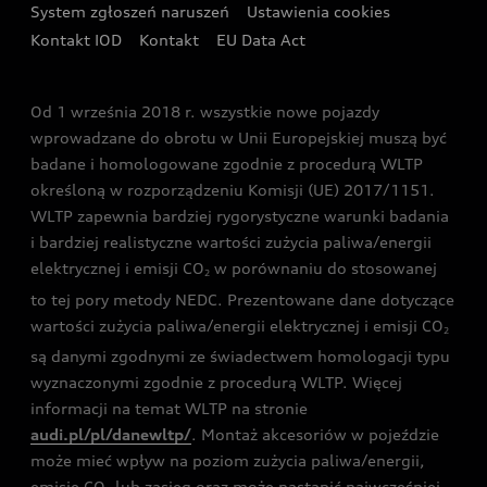
System zgłoszeń naruszeń
Ustawienia cookies
Zakopanem
Świat Audi RS
Kontakt IOD
Kontakt
EU Data Act
Audi driving experience
Od 1 września 2018 r. wszystkie nowe pojazdy
Audi exclusive
wprowadzane do obrotu w Unii Europejskiej muszą być
badane i homologowane zgodnie z procedurą WLTP
określoną w rozporządzeniu Komisji (UE) 2017/1151.
WLTP zapewnia bardziej rygorystyczne warunki badania
i bardziej realistyczne wartości zużycia paliwa/energii
elektrycznej i emisji CO
w porównaniu do stosowanej
2
to tej pory metody NEDC. Prezentowane dane dotyczące
wartości zużycia paliwa/energii elektrycznej i emisji CO
2
są danymi zgodnymi ze świadectwem homologacji typu
wyznaczonymi zgodnie z procedurą WLTP. Więcej
informacji na temat WLTP na stronie
audi.pl/pl/danewltp/
. Montaż akcesoriów w pojeździe
może mieć wpływ na poziom zużycia paliwa/energii,
emisję CO
lub zasięg oraz może nastąpić najwcześniej