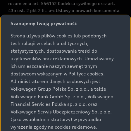
rozumieniu art. 5561§2 Kodeksu cywilnego oraz art.
43b ust. 2 pkt 2 lit. a-c Ustawy o prawach konsumenta.
Szanujemy Twoją prywatność
Podane kwoty są rekomendowane i obejmują podatek
VAT (23%), chyba że inaczej zaznaczono.
Strona używa plików cookies lub podobnych
technologii w celach analitycznych,
Audi zastrzega sobie możliwość wprowadzenia zmian w
statystycznych, dostosowania treści do
prezentowanych wersjach. Przedstawione detale
użytkowników oraz reklamowych. Umożliwiamy
wyposażenia mogą różnić się od specyfikacji
ich umieszczanie naszym zewnętrznym
przewidzianej na rynek polski. Zamieszczone zdjęcia
dostawcom wskazanym w Polityce cookies.
mogą przedstawiać wyposażenie opcjonalne, dostępne
za dopłatą. Wiążące ustalenie ceny, wyposażenia i
Administratorem danych osobowych jest
specyfikacji pojazdu następują w umowie sprzedaży, a
Volkswagen Group Polska Sp. z o.o., a także
określenie parametrów technicznych zawiera
Volkswagen Bank GmbH Sp. z o.o., Volkswagen
świadectwo homologacji typu pojazdu. Zastrzegamy
Financial Servicies Polska sp. z o.o. oraz
sobie prawo do zmian i pomyłek. Wszelkie informacje
Volkswagen Serwis Ubezpieczeniowy Sp. z o.o.
prezentowane na stronie są aktualne na dzień ich
(jako współadministratorzy) w przypadku
zamieszczania. W celu uzyskania najnowszych
wyrażenia zgody na cookies reklamowe,
informacji prosimy kontaktować się z Partnerem Marki