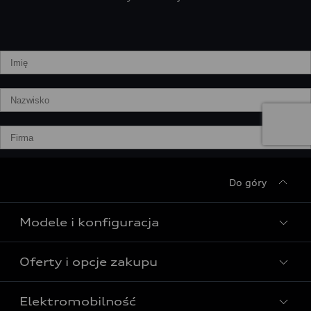
Do góry
Modele i konfiguracja
Oferty i opcje zakupu
Wszystkie modele Audi
Modele elektryczne Audi
Elektromobilność
Gotowe do odbioru