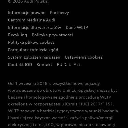
© 2026 Audi Polska.
Gwarancja
Wyszukaj najbliższego Partnera Audi
Audi Sport Festiwal
Eksperci elektromobilności Audi
Informacje prawne
Partnerzy
Akcje serwisowe Audi
Oferta dla przedsiębiorców
Audi i Muzeum Sztuki Nowoczesnej w Warszawie
Centrum Medialne Audi
Zasięg
Katalog online akcesoriów
Oferta dla klientów prywatnych
Informacje dla warsztatów
Dane WLTP
Audi driving experience
Ładowanie
Recykling
Polityka prywatności
Kalkulator rat
Audi quattro Cup
Polityka plików cookies
Formularz cofnięcia zgód
Ubezpieczenie
Audi i Puchar Świata w Skokach Narciarskich w
System zgłoszeń naruszeń
Ustawienia cookies
Zakopanem
Świat Audi RS
Kontakt IOD
Kontakt
EU Data Act
Audi driving experience
Od 1 września 2018 r. wszystkie nowe pojazdy
Audi exclusive
wprowadzane do obrotu w Unii Europejskiej muszą być
badane i homologowane zgodnie z procedurą WLTP
określoną w rozporządzeniu Komisji (UE) 2017/1151.
WLTP zapewnia bardziej rygorystyczne warunki badania
i bardziej realistyczne wartości zużycia paliwa/energii
elektrycznej i emisji CO
w porównaniu do stosowanej
2