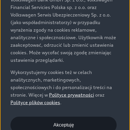
za dopłatą. Wiążące ustalenie ceny, wyposażenia i
Financial Servicies Polska sp. z o.o. oraz
specyfikacji pojazdu następują w umowie sprzedaży, a
Volkswagen Serwis Ubezpieczeniowy Sp. z o.o.
określenie parametrów technicznych zawiera
(jako współadministratorzy) w przypadku
świadectwo homologacji typu pojazdu. Zastrzegamy
wyrażenia zgody na cookies reklamowe,
sobie prawo do zmian i pomyłek. Wszelkie informacje
analityczne i społecznościowe. Użytkownik może
prezentowane na stronie są aktualne na dzień ich
zaakceptować, odrzucić lub zmienić ustawienia
zamieszczania. W celu uzyskania najnowszych
cookies. Może wycofać swoją zgodę zmieniając
informacji prosimy kontaktować się z Partnerem Marki
ustawienia przeglądarki.
Audi.
Wykorzystujemy cookies też w celach
Wszystkie produkowane obecnie samochody marki Audi
analitycznych, marketingowych,
są wykonywane z materiałów spełniających pod
społecznościowych i do personalizacji treści na
względem możliwości odzysku i recyklingu wymagania
stronie. Więcej w
Polityce prywatności
oraz
określone w normie ISO 22628 i są zgodne z
Polityce plików cookies
.
europejskimi świadectwami homologacji wydanymi wg
dyrektywy 2005/64/WE. Volkswagen Group Polska sp. z
o.o. podlega obowiązkowi zapewnienia wszystkim
użytkownikom samochodów marki Volkswagen sieci
Akceptuję