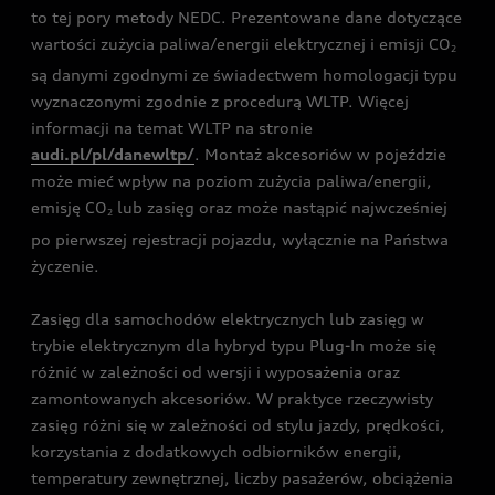
to tej pory metody NEDC. Prezentowane dane dotyczące
wartości zużycia paliwa/energii elektrycznej i emisji CO
2
są danymi zgodnymi ze świadectwem homologacji typu
wyznaczonymi zgodnie z procedurą WLTP. Więcej
informacji na temat WLTP na stronie
audi.pl/pl/danewltp/
. Montaż akcesoriów w pojeździe
może mieć wpływ na poziom zużycia paliwa/energii,
emisję CO
lub zasięg oraz może nastąpić najwcześniej
2
po pierwszej rejestracji pojazdu, wyłącznie na Państwa
życzenie.
Zasięg dla samochodów elektrycznych lub zasięg w
trybie elektrycznym dla hybryd typu Plug-In może się
różnić w zależności od wersji i wyposażenia oraz
zamontowanych akcesoriów. W praktyce rzeczywisty
zasięg różni się w zależności od stylu jazdy, prędkości,
korzystania z dodatkowych odbiorników energii,
temperatury zewnętrznej, liczby pasażerów, obciążenia