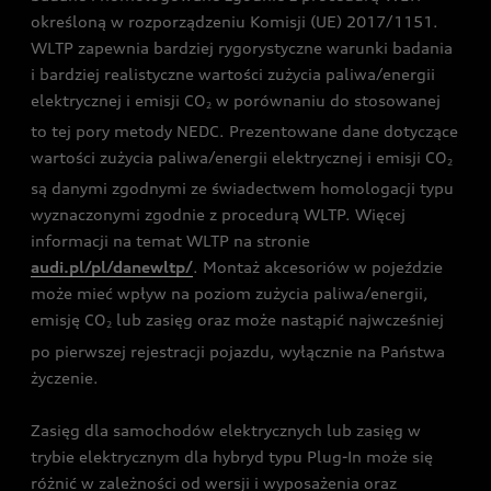
określoną w rozporządzeniu Komisji (UE) 2017/1151.
WLTP zapewnia bardziej rygorystyczne warunki badania
i bardziej realistyczne wartości zużycia paliwa/energii
elektrycznej i emisji CO
w porównaniu do stosowanej
2
to tej pory metody NEDC. Prezentowane dane dotyczące
wartości zużycia paliwa/energii elektrycznej i emisji CO
2
są danymi zgodnymi ze świadectwem homologacji typu
wyznaczonymi zgodnie z procedurą WLTP. Więcej
informacji na temat WLTP na stronie
audi.pl/pl/danewltp/
. Montaż akcesoriów w pojeździe
może mieć wpływ na poziom zużycia paliwa/energii,
emisję CO
lub zasięg oraz może nastąpić najwcześniej
2
po pierwszej rejestracji pojazdu, wyłącznie na Państwa
życzenie.
Zasięg dla samochodów elektrycznych lub zasięg w
trybie elektrycznym dla hybryd typu Plug-In może się
różnić w zależności od wersji i wyposażenia oraz