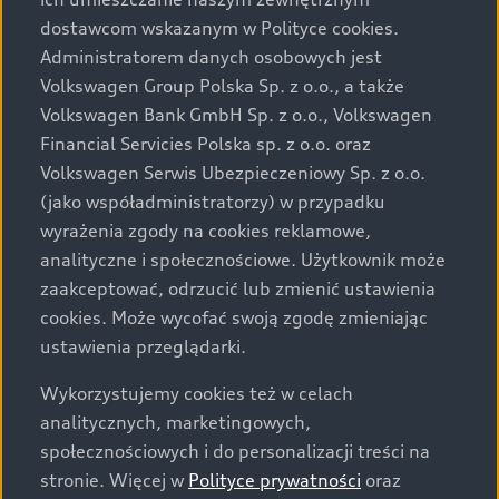
Audi zastrzega sobie możliwość wprowadzenia zmian w
dostawcom wskazanym w Polityce cookies.
prezentowanych wersjach. Przedstawione detale
wyposażenia mogą różnić się od specyfikacji
Administratorem danych osobowych jest
przewidzianej na rynek polski. Zamieszczone zdjęcia
Volkswagen Group Polska Sp. z o.o., a także
mogą przedstawiać wyposażenie opcjonalne, dostępne
Volkswagen Bank GmbH Sp. z o.o., Volkswagen
za dopłatą. Wiążące ustalenie ceny, wyposażenia i
Financial Servicies Polska sp. z o.o. oraz
specyfikacji pojazdu następują w umowie sprzedaży, a
Volkswagen Serwis Ubezpieczeniowy Sp. z o.o.
określenie parametrów technicznych zawiera
(jako współadministratorzy) w przypadku
świadectwo homologacji typu pojazdu. Zastrzegamy
wyrażenia zgody na cookies reklamowe,
sobie prawo do zmian i pomyłek. Wszelkie informacje
analityczne i społecznościowe. Użytkownik może
prezentowane na stronie są aktualne na dzień ich
zaakceptować, odrzucić lub zmienić ustawienia
zamieszczania. W celu uzyskania najnowszych
cookies. Może wycofać swoją zgodę zmieniając
informacji prosimy kontaktować się z Partnerem Marki
ustawienia przeglądarki.
Audi.
Wykorzystujemy cookies też w celach
Wszystkie produkowane obecnie samochody marki Audi
analitycznych, marketingowych,
są wykonywane z materiałów spełniających pod
społecznościowych i do personalizacji treści na
względem możliwości odzysku i recyklingu wymagania
stronie. Więcej w
Polityce prywatności
oraz
określone w normie ISO 22628 i są zgodne z