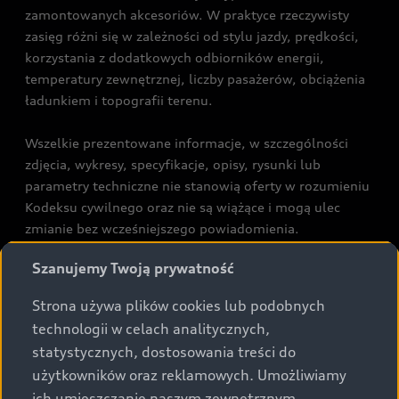
zamontowanych akcesoriów. W praktyce rzeczywisty
zasięg różni się w zależności od stylu jazdy, prędkości,
korzystania z dodatkowych odbiorników energii,
temperatury zewnętrznej, liczby pasażerów, obciążenia
ładunkiem i topografii terenu.
Wszelkie prezentowane informacje, w szczególności
zdjęcia, wykresy, specyfikacje, opisy, rysunki lub
parametry techniczne nie stanowią oferty w rozumieniu
Kodeksu cywilnego oraz nie są wiążące i mogą ulec
zmianie bez wcześniejszego powiadomienia.
Prezentowane informacje nie stanowią zapewnienia w
Szanujemy Twoją prywatność
rozumieniu art. 5561§2 Kodeksu cywilnego oraz art.
43b ust. 2 pkt 2 lit. a-c Ustawy o prawach konsumenta.
Strona używa plików cookies lub podobnych
technologii w celach analitycznych,
Podane kwoty są rekomendowane i obejmują podatek
statystycznych, dostosowania treści do
VAT (23%), chyba że inaczej zaznaczono.
użytkowników oraz reklamowych. Umożliwiamy
ich umieszczanie naszym zewnętrznym