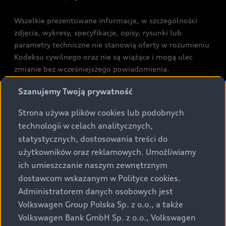
Wszelkie prezentowane informacje, w szczególności
zdjęcia, wykresy, specyfikacje, opisy, rysunki lub
parametry techniczne nie stanowią oferty w rozumieniu
Kodeksu cywilnego oraz nie są wiążące i mogą ulec
zmianie bez wcześniejszego powiadomienia.
Prezentowane informacje nie stanowią zapewnienia w
Szanujemy Twoją prywatność
rozumieniu art. 5561§2 Kodeksu cywilnego oraz art.
43b ust. 2 pkt 2 lit. a-c Ustawy o prawach konsumenta.
Strona używa plików cookies lub podobnych
technologii w celach analitycznych,
Podane kwoty są rekomendowane i obejmują podatek
statystycznych, dostosowania treści do
VAT (23%), chyba że inaczej zaznaczono.
użytkowników oraz reklamowych. Umożliwiamy
ich umieszczanie naszym zewnętrznym
Audi zastrzega sobie możliwość wprowadzenia zmian w
dostawcom wskazanym w Polityce cookies.
prezentowanych wersjach. Przedstawione detale
wyposażenia mogą różnić się od specyfikacji
Administratorem danych osobowych jest
przewidzianej na rynek polski. Zamieszczone zdjęcia
Volkswagen Group Polska Sp. z o.o., a także
mogą przedstawiać wyposażenie opcjonalne, dostępne
Volkswagen Bank GmbH Sp. z o.o., Volkswagen