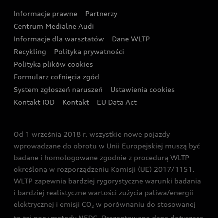
Audi Sport Festiwal
Eksperci elektromobilności Audi
Informacje prawne
Partnerzy
Akcje serwisowe Audi
Oferta dla przedsiębiorców
Audi i Muzeum Sztuki Nowoczesnej w Warszawie
Centrum Medialne Audi
Zasięg
Katalog online akcesoriów
Oferta dla klientów prywatnych
Informacje dla warsztatów
Dane WLTP
Audi driving experience
Ładowanie
Recykling
Polityka prywatności
Kalkulator rat
Audi quattro Cup
Polityka plików cookies
Formularz cofnięcia zgód
Ubezpieczenie
Audi i Puchar Świata w Skokach Narciarskich w
System zgłoszeń naruszeń
Ustawienia cookies
Zakopanem
Świat Audi RS
Kontakt IOD
Kontakt
EU Data Act
Audi driving experience
Od 1 września 2018 r. wszystkie nowe pojazdy
Audi exclusive
wprowadzane do obrotu w Unii Europejskiej muszą być
badane i homologowane zgodnie z procedurą WLTP
określoną w rozporządzeniu Komisji (UE) 2017/1151.
WLTP zapewnia bardziej rygorystyczne warunki badania
i bardziej realistyczne wartości zużycia paliwa/energii
elektrycznej i emisji CO
w porównaniu do stosowanej
2
to tej pory metody NEDC. Prezentowane dane dotyczące