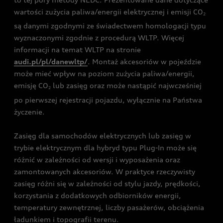
wartości zużycia paliwa/energii elektrycznej i emisji CO
2
są danymi zgodnymi ze świadectwem homologacji typu
wyznaczonymi zgodnie z procedurą WLTP. Więcej
informacji na temat WLTP na stronie
audi.pl/pl/danewltp/
. Montaż akcesoriów w pojeździe
może mieć wpływ na poziom zużycia paliwa/energii,
emisję CO
lub zasięg oraz może nastąpić najwcześniej
2
po pierwszej rejestracji pojazdu, wyłącznie na Państwa
życzenie.
Zasięg dla samochodów elektrycznych lub zasięg w
trybie elektrycznym dla hybryd typu Plug-In może się
różnić w zależności od wersji i wyposażenia oraz
zamontowanych akcesoriów. W praktyce rzeczywisty
zasięg różni się w zależności od stylu jazdy, prędkości,
korzystania z dodatkowych odbiorników energii,
temperatury zewnętrznej, liczby pasażerów, obciążenia
ładunkiem i topografii terenu.