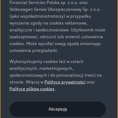
za dopłatą. Wiążące ustalenie ceny, wyposażenia i
Financial Servicies Polska sp. z o.o. oraz
specyfikacji pojazdu następują w umowie sprzedaży, a
Volkswagen Serwis Ubezpieczeniowy Sp. z o.o.
określenie parametrów technicznych zawiera
(jako współadministratorzy) w przypadku
świadectwo homologacji typu pojazdu. Zastrzegamy
wyrażenia zgody na cookies reklamowe,
sobie prawo do zmian i pomyłek. Wszelkie informacje
analityczne i społecznościowe. Użytkownik może
prezentowane na stronie są aktualne na dzień ich
zaakceptować, odrzucić lub zmienić ustawienia
zamieszczania. W celu uzyskania najnowszych
cookies. Może wycofać swoją zgodę zmieniając
informacji prosimy kontaktować się z Partnerem Marki
ustawienia przeglądarki.
Audi.
Wykorzystujemy cookies też w celach
Wszystkie produkowane obecnie samochody marki Audi
analitycznych, marketingowych,
są wykonywane z materiałów spełniających pod
społecznościowych i do personalizacji treści na
względem możliwości odzysku i recyklingu wymagania
stronie. Więcej w
Polityce prywatności
oraz
określone w normie ISO 22628 i są zgodne z
Polityce plików cookies
.
europejskimi świadectwami homologacji wydanymi wg
dyrektywy 2005/64/WE. Volkswagen Group Polska sp. z
o.o. podlega obowiązkowi zapewnienia wszystkim
użytkownikom samochodów marki Volkswagen sieci
Akceptuję
odbioru pojazdów po wycofaniu ich z eksploatacji,