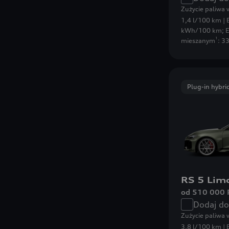
Zużycie paliwa
1,4 l/100 km | 
kWh/100 km
;
E
1
mieszanym
: 3
Plug-in hybri
RS 5 Lim
od 510 000 
Dodaj d
Zużycie paliwa
3,8 l/100 km | 