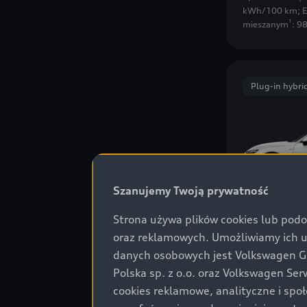
kWh/100 km
;
E
1
mieszanym
: 9
Plug-in hybri
Szanujemy Twoją prywatność
A6 Avant
Strona używa plików cookies lub podo
od 323 200 
oraz reklamowych. Umożliwiamy ich 
Dodaj d
danych osobowych jest Volkswagen Gro
Zużycie paliwa
Polska sp. z o.o. oraz Volkswagen Se
2,0 l/100 km | 
kWh/100 km
;
E
cookies reklamowe, analityczne i spo
1
mieszanym
: 6