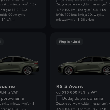
1
1
 w cyklu mieszanym
: 1,5–
Zużycie paliwa w cyklu mieszanym
:
Energia: 13,2–13,0
1,7 l/100 km | Energia: 15,8–14,9
misja CO₂ w cyklu
kWh/100 km
;
Emisja CO₂ w cyklu
1
3–31 g/km
mieszanym
: 48–38 g/km
d
Plug-in hybrid
ousine
RS 5 Avant
PLN
z VAT
od 515 600 PLN
z VAT
o porównania
Dodaj do porównania
1
1
 w cyklu mieszanym
: 4,3–
Zużycie paliwa w cyklu mieszanym
:
Energia: 18,4–17,7
3,9 l/100 km | Energia: 18,7–17,8