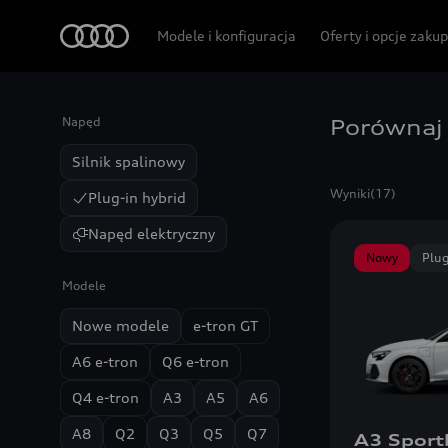
Audi
Modele i konfiguracja
Oferty i opcje zaku
Napęd
Porównaj
Silnik spalinowy
Wyniki
(17)
Plug-in hybrid
Napęd elektryczny
Nowy
Plug
Modele
Nowe modele
e-tron GT
A6 e-tron
Q6 e-tron
Q4 e-tron
A3
A5
A6
A8
Q2
Q3
Q5
Q7
A3 Sport