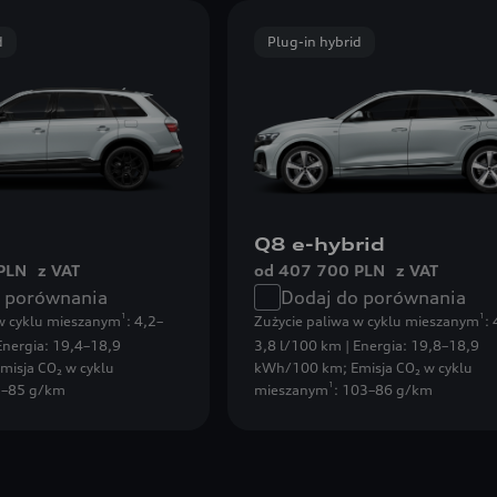
d
Plug-in hybrid
Q8 e-hybrid
PLN
z VAT
od 407 700 PLN
z VAT
o porównania
Dodaj do porównania
1
1
 w cyklu mieszanym
: 4,2–
Zużycie paliwa w cyklu mieszanym
:
Energia: 19,4–18,9
3,8 l/100 km | Energia: 19,8–18,9
misja CO₂ w cyklu
kWh/100 km
;
Emisja CO₂ w cyklu
1
5–85 g/km
mieszanym
: 103–86 g/km