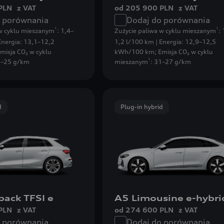
PLN
z VAT
od 205 900 PLN
z VAT
o porównania
Dodaj do porównania
1
1
 w cyklu mieszanym
: 1,4–
Zużycie paliwa w cyklu mieszanym
:
Energia: 13,1–12,2
1,2 l/100 km | Energia: 12,9–12,5
misja CO₂ w cyklu
kWh/100 km
;
Emisja CO₂ w cyklu
1
2–25 g/km
mieszanym
: 31–27 g/km
d
Plug-in hybrid
back TFSI e
A5 Limousine e-hybri
PLN
z VAT
od 274 600 PLN
z VAT
o porównania
Dodaj do porównania