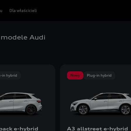
pu
Dla właścicieli
 modele Audi
-in hybrid
Nowy
Plug-in hybrid
back e-hybrid
A3 allstreet e-hybrid