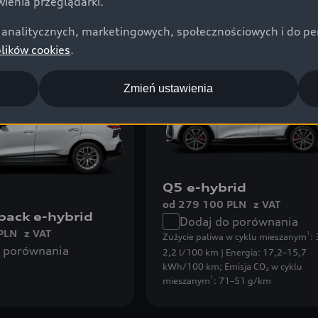
ienia przeglądarki.
analitycznych, marketingowych, społecznościowych i do perso
plików cookies
.
d
Plug-in hybrid
Zmień ustawienia
Q5 e-hybrid
od 279 100 PLN
z VAT
back e-hybrid
Dodaj do porównania
PLN
z VAT
1
Zużycie paliwa w cyklu mieszanym
:
o porównania
2,2 l/100 km | Energia: 17,2–15,7
kWh/100 km
;
Emisja CO₂ w cyklu
1
mieszanym
: 71–51 g/km