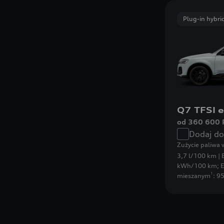
Plug-in hybri
Q7 TFSI e
od 360 600 
Dodaj d
Zużycie paliwa
3,7 l/100 km | 
kWh/100 km
;
E
1
mieszanym
: 9