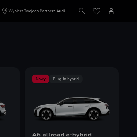
Wybierz Twojego Partnera Audi
Nowy
Plug-in hybrid
A6 allroad e-hybrid