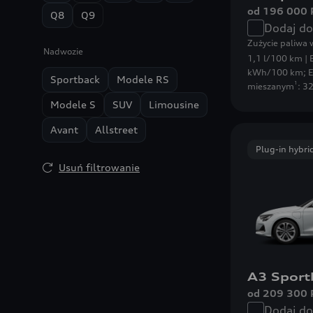
od 196 000 
Q8
Q9
Dodaj d
Zużycie paliwa
Nadwozie
1,1 l/100 km | 
kWh/100 km
;
E
Sportback
Modele RS
1
mieszanym
: 3
Modele S
SUV
Limousine
Avant
Allstreet
Plug-in hybri
Usuń filtrowanie
A3 Sport
od 209 300 
Dodaj d