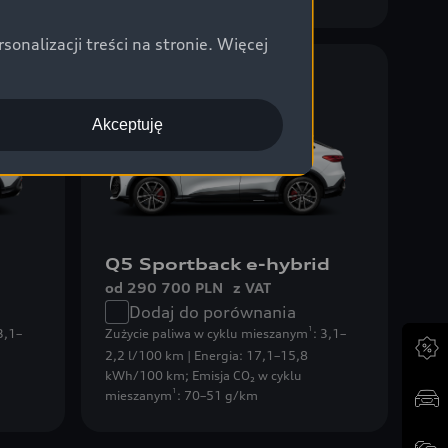
nalizacji treści na stronie. Więcej
Plug-in hybrid
Akceptuję
Q5 Sportback e-hybrid
od 290 700 PLN
z VAT
Dodaj do porównania
1
 3,1–
Zużycie paliwa w cyklu mieszanym
: 3,1–
2,2 l/100 km | Energia: 17,1–15,8
kWh/100 km
;
Emisja CO₂ w cyklu
1
mieszanym
: 70–51 g/km