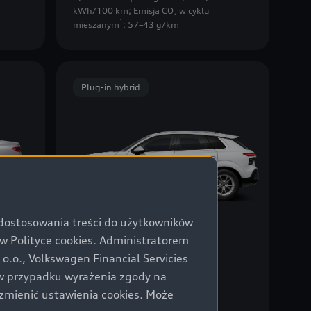
kWh/100 km
;
Emisja CO₂ w cyklu
1
mieszanym
: 57–43 g/km
Plug-in hybrid
 dostosowania treści do użytkowników
Polityce cookies. Administratorem
Q3 e-hybrid
.o., Volkswagen Financial Servicies
od 242 100 PLN
z VAT
 5,1–
Dodaj do porównania
) w przypadku wyrażenia zgody na
zmienić ustawienia cookies. Może