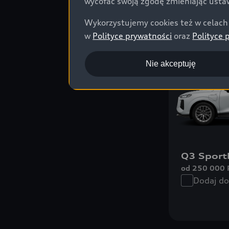
wycofać swoją zgodę zmieniając ustaw
Wykorzystujemy cookies też w celach 
w
Polityce prywatności
oraz
Polityce 
Plug-in hybri
Nie akceptuję
Q3 Sport
od 250 000 
Dodaj d