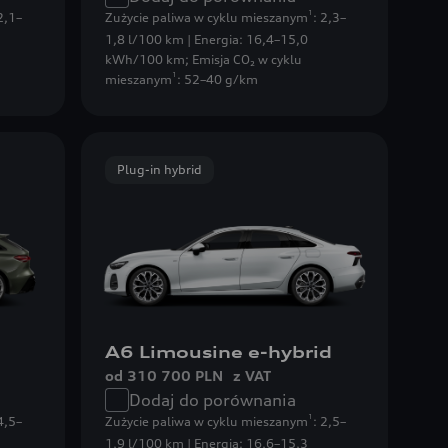
1
 2,1–
Zużycie paliwa w cyklu mieszanym
: 2,3–
1,8 l/100 km | Energia: 16,4–15,0
kWh/100 km
;
Emisja CO₂ w cyklu
1
mieszanym
: 52–40 g/km
Plug-in hybrid
A6 Limousine e-hybrid
od 310 700 PLN
z VAT
Dodaj do porównania
1
 4,5–
Zużycie paliwa w cyklu mieszanym
: 2,5–
1,9 l/100 km | Energia: 16,6–15,3