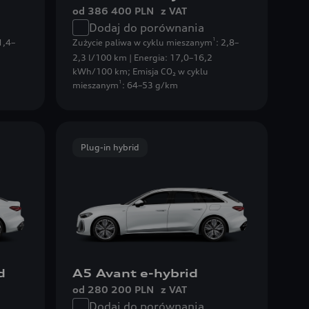
od 386 400 PLN
z VAT
Dodaj do porównania
1
 1,4–
Zużycie paliwa w cyklu mieszanym
: 2,8–
2,3 l/100 km | Energia: 17,0–16,2
kWh/100 km
;
Emisja CO₂ w cyklu
1
mieszanym
: 64–53 g/km
Plug-in hybrid
d
A5 Avant e-hybrid
od 280 200 PLN
z VAT
Dodaj do porównania