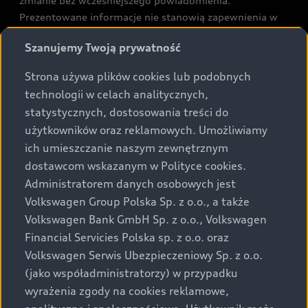
zmianie bez wcześniejszego powiadomienia.
Prezentowane informacje nie stanowią zapewnienia w
rozumieniu art. 5561§2 Kodeksu cywilnego oraz art.
Szanujemy Twoją prywatność
43b ust. 2 pkt 2 lit. a-c Ustawy o prawach konsumenta.
Strona używa plików cookies lub podobnych
Podane kwoty są rekomendowane i obejmują podatek
technologii w celach analitycznych,
VAT (23%), chyba że inaczej zaznaczono.
statystycznych, dostosowania treści do
użytkowników oraz reklamowych. Umożliwiamy
Audi zastrzega sobie możliwość wprowadzenia zmian w
ich umieszczanie naszym zewnętrznym
prezentowanych wersjach. Przedstawione detale
dostawcom wskazanym w Polityce cookies.
wyposażenia mogą różnić się od specyfikacji
przewidzianej na rynek polski. Zamieszczone zdjęcia
Administratorem danych osobowych jest
mogą przedstawiać wyposażenie opcjonalne, dostępne
Volkswagen Group Polska Sp. z o.o., a także
za dopłatą. Wiążące ustalenie ceny, wyposażenia i
Volkswagen Bank GmbH Sp. z o.o., Volkswagen
specyfikacji pojazdu następują w umowie sprzedaży, a
Financial Servicies Polska sp. z o.o. oraz
określenie parametrów technicznych zawiera
Volkswagen Serwis Ubezpieczeniowy Sp. z o.o.
świadectwo homologacji typu pojazdu. Zastrzegamy
(jako współadministratorzy) w przypadku
sobie prawo do zmian i pomyłek. Wszelkie informacje
wyrażenia zgody na cookies reklamowe,
prezentowane na stronie są aktualne na dzień ich