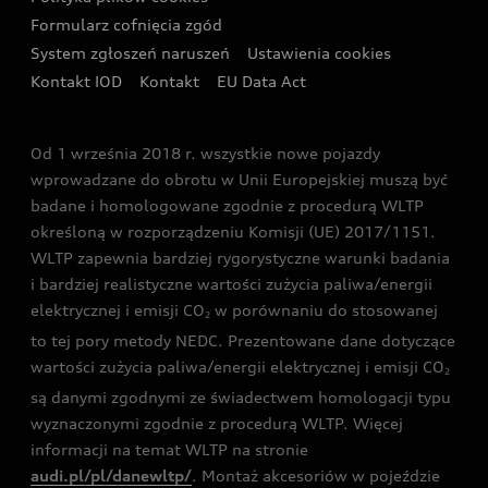
Formularz cofnięcia zgód
Ubezpieczenie
Audi i Puchar Świata w Skokach Narciarskich w
System zgłoszeń naruszeń
Ustawienia cookies
Zakopanem
Świat Audi RS
Kontakt IOD
Kontakt
EU Data Act
Audi driving experience
Od 1 września 2018 r. wszystkie nowe pojazdy
Audi exclusive
wprowadzane do obrotu w Unii Europejskiej muszą być
badane i homologowane zgodnie z procedurą WLTP
określoną w rozporządzeniu Komisji (UE) 2017/1151.
WLTP zapewnia bardziej rygorystyczne warunki badania
i bardziej realistyczne wartości zużycia paliwa/energii
elektrycznej i emisji CO
w porównaniu do stosowanej
2
to tej pory metody NEDC. Prezentowane dane dotyczące
wartości zużycia paliwa/energii elektrycznej i emisji CO
2
są danymi zgodnymi ze świadectwem homologacji typu
wyznaczonymi zgodnie z procedurą WLTP. Więcej
informacji na temat WLTP na stronie
audi.pl/pl/danewltp/
. Montaż akcesoriów w pojeździe