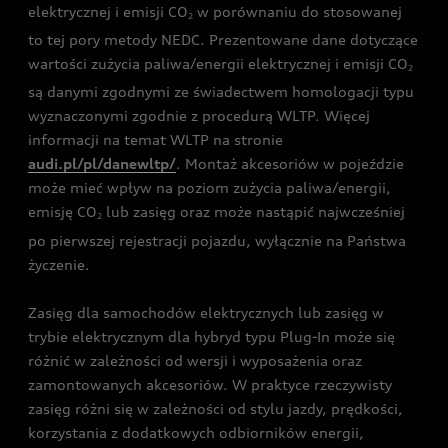
elektrycznej i emisji CO
w porównaniu do stosowanej
2
to tej pory metody NEDC. Prezentowane dane dotyczące
wartości zużycia paliwa/energii elektrycznej i emisji CO
2
są danymi zgodnymi ze świadectwem homologacji typu
wyznaczonymi zgodnie z procedurą WLTP. Więcej
informacji na temat WLTP na stronie
audi.pl/pl/danewltp/
. Montaż akcesoriów w pojeździe
może mieć wpływ na poziom zużycia paliwa/energii,
emisję CO
lub zasięg oraz może nastąpić najwcześniej
2
po pierwszej rejestracji pojazdu, wyłącznie na Państwa
życzenie.
Zasięg dla samochodów elektrycznych lub zasięg w
trybie elektrycznym dla hybryd typu Plug-In może się
różnić w zależności od wersji i wyposażenia oraz
zamontowanych akcesoriów. W praktyce rzeczywisty
zasięg różni się w zależności od stylu jazdy, prędkości,
korzystania z dodatkowych odbiorników energii,