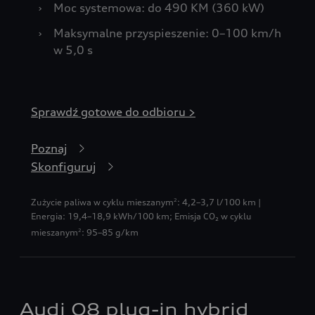
›
Moc systemowa: do 490 KM (360 kW)
›
Maksymalne przyspieszenie: 0–100 km/h
w 5,0 s
Sprawdź gotowe do odbioru >
Poznaj
Skonfiguruj
Zużycie paliwa w cyklu mieszanym
: 4,2–3,7 l/100 km |
2
Energia: 19,4–18,9 kWh/100 km
;
Emisja CO₂ w cyklu
mieszanym
: 95–85 g/km
2
Audi Q8 plug-in hybrid