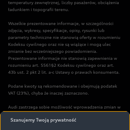
temperatury zewnętrznej, liczby pasażerów, obciążenia
ładunkiem i topografii terenu.
Wszelkie prezentowane informacje, w szczególności
zdjęcia, wykresy, specyfikacje, opisy, rysunki lub
parametry techniczne nie stanowią oferty w rozumieniu
Kodeksu cywilnego oraz nie są wiążące i mogą ulec
zmianie bez wcześniejszego powiadomienia.
Prezentowane informacje nie stanowią zapewnienia w
rozumieniu art. 5561§2 Kodeksu cywilnego oraz art.
43b ust. 2 pkt 2 lit. a-c Ustawy o prawach konsumenta.
Podane kwoty są rekomendowane i obejmują podatek
VAT (23%), chyba że inaczej zaznaczono.
Audi zastrzega sobie możliwość wprowadzenia zmian w
prezentowanych wersjach. Przedstawione detale
Szanujemy Twoją prywatność
wyposażenia mogą różnić się od specyfikacji
przewidzianej na rynek polski. Zamieszczone zdjęcia