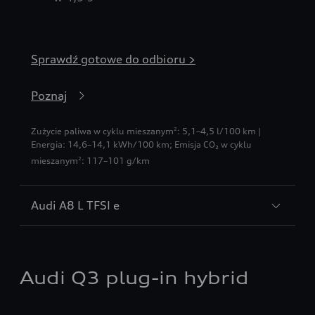
Sprawdź gotowe do odbioru >
Poznaj
Zużycie paliwa w cyklu mieszanym
: 5,1–4,5 l/100 km |
2
Energia: 14,6–14,1 kWh/100 km
;
Emisja CO₂ w cyklu
mieszanym
: 117–101 g/km
2
Audi A8 L TFSI e
Audi Q3 plug-in hybrid