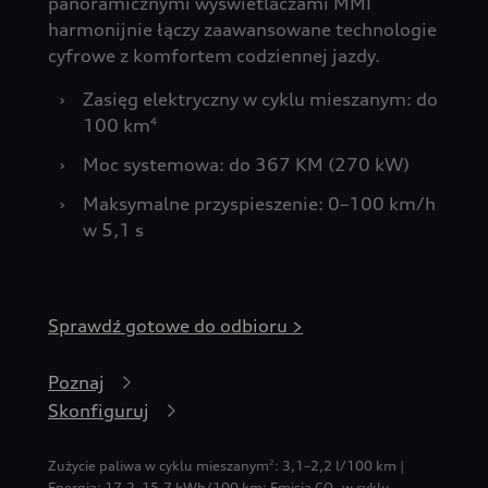
panoramicznymi wyświetlaczami MMI
harmonijnie łączy zaawansowane technologie
cyfrowe z komfortem codziennej jazdy.
›
Zasięg elektryczny w cyklu mieszanym: do
100 km
4
›
Moc systemowa: do 367 KM (270 kW)
›
Maksymalne przyspieszenie: 0–100 km/h
w 5,1 s
Sprawdź gotowe do odbioru >
Poznaj
Skonfiguruj
Zużycie paliwa w cyklu mieszanym
: 3,1–2,2 l/100 km |
2
Energia: 17,2–15,7 kWh/100 km
;
Emisja CO₂ w cyklu