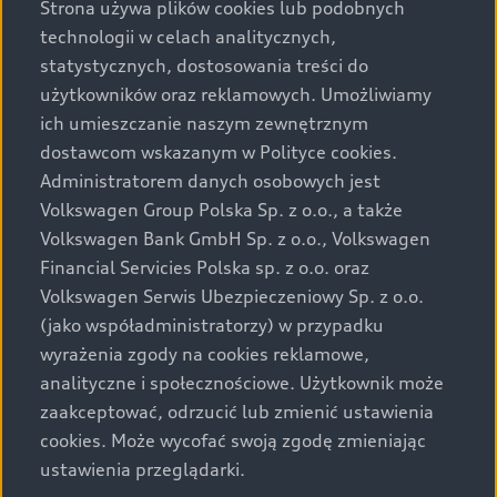
Strona używa plików cookies lub podobnych
mogą przedstawiać wyposażenie opcjonalne, dostępne
technologii w celach analitycznych,
za dopłatą. Wiążące ustalenie ceny, wyposażenia i
statystycznych, dostosowania treści do
specyfikacji pojazdu następują w umowie sprzedaży, a
użytkowników oraz reklamowych. Umożliwiamy
określenie parametrów technicznych zawiera
ich umieszczanie naszym zewnętrznym
świadectwo homologacji typu pojazdu. Zastrzegamy
dostawcom wskazanym w Polityce cookies.
sobie prawo do zmian i pomyłek. Wszelkie informacje
prezentowane na stronie są aktualne na dzień ich
Administratorem danych osobowych jest
zamieszczania. W celu uzyskania najnowszych
Volkswagen Group Polska Sp. z o.o., a także
informacji prosimy kontaktować się z Partnerem Marki
Volkswagen Bank GmbH Sp. z o.o., Volkswagen
Audi.
Financial Servicies Polska sp. z o.o. oraz
Volkswagen Serwis Ubezpieczeniowy Sp. z o.o.
Wszystkie produkowane obecnie samochody marki Audi
(jako współadministratorzy) w przypadku
są wykonywane z materiałów spełniających pod
wyrażenia zgody na cookies reklamowe,
względem możliwości odzysku i recyklingu wymagania
analityczne i społecznościowe. Użytkownik może
określone w normie ISO 22628 i są zgodne z
zaakceptować, odrzucić lub zmienić ustawienia
europejskimi świadectwami homologacji wydanymi wg
cookies. Może wycofać swoją zgodę zmieniając
dyrektywy 2005/64/WE. Volkswagen Group Polska sp. z
ustawienia przeglądarki.
o.o. podlega obowiązkowi zapewnienia wszystkim