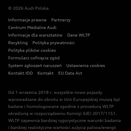
Audi Nuvolari
Skonfiguruj swoje Audi z napędem plug-in hybrid
Skonfiguruj swój model z Ekspertem Audi
© 2026 Audi Polska.
Gwarancja
Wyszukaj najbliższego Partnera Audi
Audi Sport Festiwal
Eksperci elektromobilności Audi
Informacje prawne
Partnerzy
Akcje serwisowe Audi
Oferta dla przedsiębiorców
Audi i Muzeum Sztuki Nowoczesnej w Warszawie
Centrum Medialne Audi
Zasięg
Katalog online akcesoriów
Oferta dla klientów prywatnych
Informacje dla warsztatów
Dane WLTP
Audi driving experience
Ładowanie
Recykling
Polityka prywatności
Kalkulator rat
Audi quattro Cup
Polityka plików cookies
Formularz cofnięcia zgód
Ubezpieczenie
Audi i Puchar Świata w Skokach Narciarskich w
System zgłoszeń naruszeń
Ustawienia cookies
Zakopanem
Świat Audi RS
Kontakt IOD
Kontakt
EU Data Act
Audi driving experience
Od 1 września 2018 r. wszystkie nowe pojazdy
Audi exclusive
wprowadzane do obrotu w Unii Europejskiej muszą być
badane i homologowane zgodnie z procedurą WLTP
określoną w rozporządzeniu Komisji (UE) 2017/1151.
WLTP zapewnia bardziej rygorystyczne warunki badania
i bardziej realistyczne wartości zużycia paliwa/energii