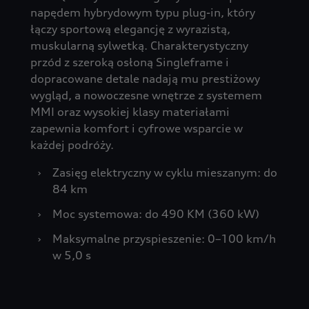
napędem hybrydowym typu plug-in, który
łączy sportową elegancję z wyrazistą,
muskularną sylwetką. Charakterystyczny
przód z szeroką osłoną Singleframe i
dopracowane detale nadają mu prestiżowy
wygląd, a nowoczesne wnętrze z systemem
MMI oraz wysokiej klasy materiałami
zapewnia komfort i cyfrowe wsparcie w
każdej podróży.
›
Zasięg elektryczny w cyklu mieszanym: do
84 km
›
Moc systemowa: do 490 KM (360 kW)
›
Maksymalne przyspieszenie: 0–100 km/h
w 5,0 s