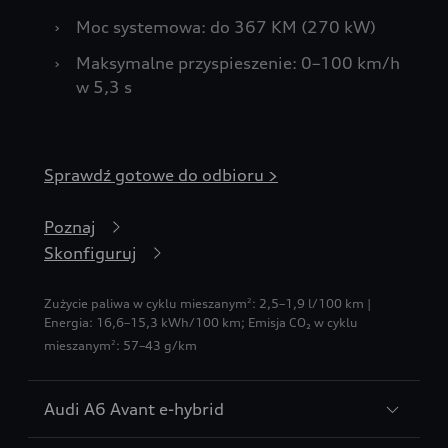
›
Moc systemowa: do 367 KM (270 kW)
›
Maksymalne przyspieszenie: 0–100 km/h
w 5,3 s
Sprawdź gotowe do odbioru >
Poznaj
Skonfiguruj
Zużycie paliwa w cyklu mieszanym
: 2,5–1,9 l/100 km |
2
Energia: 16,6–15,3 kWh/100 km
;
Emisja CO₂ w cyklu
mieszanym
: 57–43 g/km
2
Audi A6 Avant e-hybrid