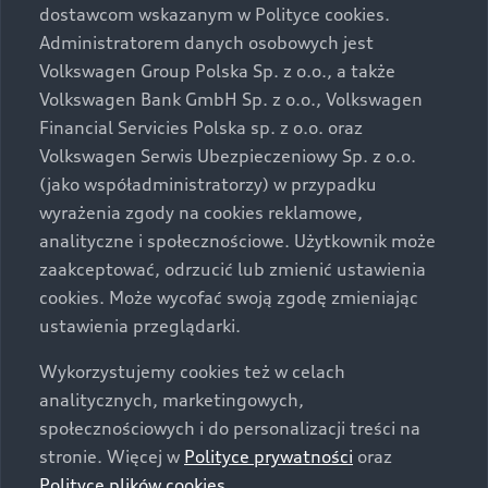
dostawcom wskazanym w Polityce cookies.
prezentowanych wersjach. Przedstawione detale
wyposażenia mogą różnić się od specyfikacji
Administratorem danych osobowych jest
przewidzianej na rynek polski. Zamieszczone zdjęcia
Volkswagen Group Polska Sp. z o.o., a także
mogą przedstawiać wyposażenie opcjonalne, dostępne
Volkswagen Bank GmbH Sp. z o.o., Volkswagen
za dopłatą. Wiążące ustalenie ceny, wyposażenia i
Financial Servicies Polska sp. z o.o. oraz
specyfikacji pojazdu następują w umowie sprzedaży, a
Volkswagen Serwis Ubezpieczeniowy Sp. z o.o.
określenie parametrów technicznych zawiera
(jako współadministratorzy) w przypadku
świadectwo homologacji typu pojazdu. Zastrzegamy
wyrażenia zgody na cookies reklamowe,
sobie prawo do zmian i pomyłek. Wszelkie informacje
analityczne i społecznościowe. Użytkownik może
prezentowane na stronie są aktualne na dzień ich
zaakceptować, odrzucić lub zmienić ustawienia
zamieszczania. W celu uzyskania najnowszych
cookies. Może wycofać swoją zgodę zmieniając
informacji prosimy kontaktować się z Partnerem Marki
ustawienia przeglądarki.
Audi.
Wykorzystujemy cookies też w celach
Wszystkie produkowane obecnie samochody marki Audi
analitycznych, marketingowych,
są wykonywane z materiałów spełniających pod
społecznościowych i do personalizacji treści na
względem możliwości odzysku i recyklingu wymagania
stronie. Więcej w
Polityce prywatności
oraz
określone w normie ISO 22628 i są zgodne z
Polityce plików cookies
.
europejskimi świadectwami homologacji wydanymi wg