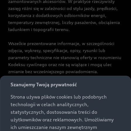
zamontowanych akcesoriów. W praktyce rzeczywisty
zasięg różni się w zależności od stylu jazdy, prędkości,
korzystania z dodatkowych odbiorników energii,
temperatury zewnętrznej, liczby pasażerów, obciążenia
ładunkiem i topografii terenu.
Wszelkie prezentowane informacje, w szczególności
zdjęcia, wykresy, specyfikacje, opisy, rysunki lub
parametry techniczne nie stanowią oferty w rozumieniu
Kodeksu cywilnego oraz nie są wiążące i mogą ulec
zmianie bez wcześniejszego powiadomienia.
Prezentowane informacje nie stanowią zapewnienia w
Szanujemy Twoją prywatność
rozumieniu art. 5561§2 Kodeksu cywilnego oraz art.
43b ust. 2 pkt 2 lit. a-c Ustawy o prawach konsumenta.
Strona używa plików cookies lub podobnych
technologii w celach analitycznych,
Podane kwoty są rekomendowane i obejmują podatek
statystycznych, dostosowania treści do
VAT (23%), chyba że inaczej zaznaczono.
użytkowników oraz reklamowych. Umożliwiamy
ich umieszczanie naszym zewnętrznym
Audi zastrzega sobie możliwość wprowadzenia zmian w