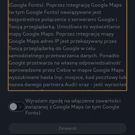
(Google Fonts). Poprzez integrację Google Maps
(w tym Google Fonts) nawiązywane jest
bezpośrednie połączenie z serwerami Google i
Twoją przeglądarką. Umożliwia to wyświetlanie
mapy Google Maps. Poprzez integrację mapy
Google Maps adres IP jest przekazywany przez
Twoją przeglądarkę do Google w celu
samodzielnego przetwarzania danych. Ponadto
Google przetwarza na własną odpowiedzialność
wprowadzone przez Ciebie w mapie Google Maps
wyszukiwane hasła (np. miejsce, kod pocztowy lub
nazwa danego partnera Audi) oraz – jeśli wyraziłeś
na to zgodę – Twoją aktualną lokalizację. Więcej
informacji na temat przetwarzania danych i
Wyrażam zgodę na włączenie zawartości
możliwych przekazywań danych osobowych do
związanej z Google Maps (w tym Google
Fonts)
krajów trzecich, np. USA, przez Google znajdziesz
w
polityce prywatności Google
. Obowiązują
również dodatkowe
Zatwierdź