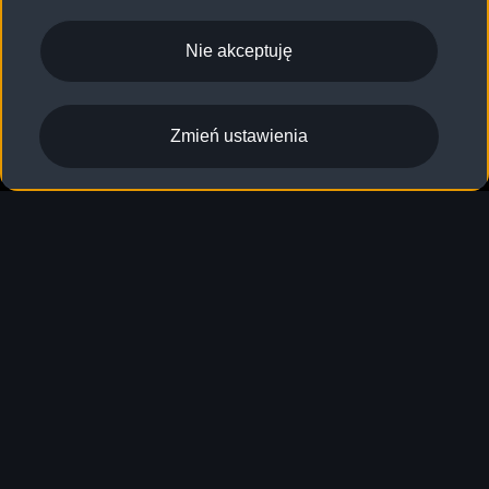
Nie akceptuję
Zmień ustawienia
Nowe Q4 e-tron
Więcej możliwości. Każdego dnia.
Poznaj nowe Q4 e-tron
Poznaj nowe Q4 Sportback e-tron
Zużycie energii elektrycznej w cyklu mieszanym
: 19,1–15,3
1