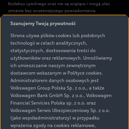
Kodeksu cywilnego oraz nie są wiążące i mogą ulec
zmianie bez wcześniejszego powiadomienia.
Prezentowane informacje nie stanowią zapewnienia w
Szanujemy Twoją prywatność
rozumieniu art. 5561§2 Kodeksu cywilnego oraz art.
43b ust. 2 pkt 2 lit. a-c Ustawy o prawach konsumenta.
Strona używa plików cookies lub podobnych
technologii w celach analitycznych,
Podane kwoty są rekomendowane i obejmują podatek
statystycznych, dostosowania treści do
VAT (23%), chyba że inaczej zaznaczono.
użytkowników oraz reklamowych. Umożliwiamy
ich umieszczanie naszym zewnętrznym
Audi zastrzega sobie możliwość wprowadzenia zmian w
dostawcom wskazanym w Polityce cookies.
prezentowanych wersjach. Przedstawione detale
wyposażenia mogą różnić się od specyfikacji
Administratorem danych osobowych jest
przewidzianej na rynek polski. Zamieszczone zdjęcia
Volkswagen Group Polska Sp. z o.o., a także
mogą przedstawiać wyposażenie opcjonalne, dostępne
Volkswagen Bank GmbH Sp. z o.o., Volkswagen
za dopłatą. Wiążące ustalenie ceny, wyposażenia i
Financial Servicies Polska sp. z o.o. oraz
specyfikacji pojazdu następują w umowie sprzedaży, a
Volkswagen Serwis Ubezpieczeniowy Sp. z o.o.
określenie parametrów technicznych zawiera
(jako współadministratorzy) w przypadku
świadectwo homologacji typu pojazdu. Zastrzegamy
wyrażenia zgody na cookies reklamowe,
sobie prawo do zmian i pomyłek. Wszelkie informacje