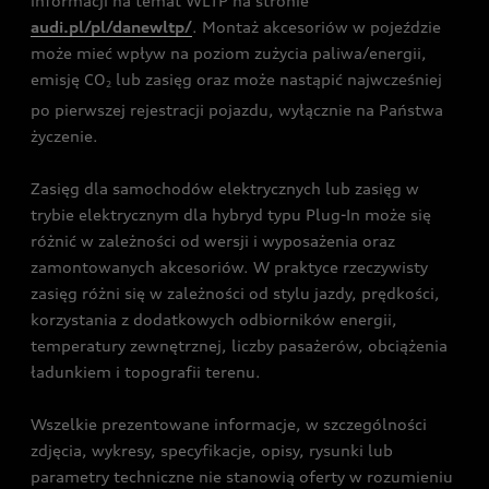
informacji na temat WLTP na stronie
audi.pl/pl/danewltp/
. Montaż akcesoriów w pojeździe
może mieć wpływ na poziom zużycia paliwa/energii,
emisję CO
lub zasięg oraz może nastąpić najwcześniej
2
po pierwszej rejestracji pojazdu, wyłącznie na Państwa
życzenie.
Zasięg dla samochodów elektrycznych lub zasięg w
trybie elektrycznym dla hybryd typu Plug-In może się
różnić w zależności od wersji i wyposażenia oraz
zamontowanych akcesoriów. W praktyce rzeczywisty
zasięg różni się w zależności od stylu jazdy, prędkości,
korzystania z dodatkowych odbiorników energii,
temperatury zewnętrznej, liczby pasażerów, obciążenia
ładunkiem i topografii terenu.
Wszelkie prezentowane informacje, w szczególności
zdjęcia, wykresy, specyfikacje, opisy, rysunki lub
parametry techniczne nie stanowią oferty w rozumieniu