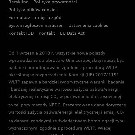
Recykling
Polityka prywatności
Kalkulator rat
Audi quattro Cup
Polityka plików cookies
Formularz cofnięcia zgód
Ubezpieczenie
Audi i Puchar Świata w Skokach Narciarskich w
System zgłoszeń naruszeń
Ustawienia cookies
Zakopanem
Świat Audi RS
Kontakt IOD
Kontakt
EU Data Act
Audi driving experience
Od 1 września 2018 r. wszystkie nowe pojazdy
Audi exclusive
wprowadzane do obrotu w Unii Europejskiej muszą być
badane i homologowane zgodnie z procedurą WLTP
określoną w rozporządzeniu Komisji (UE) 2017/1151.
WLTP zapewnia bardziej rygorystyczne warunki badania
i bardziej realistyczne wartości zużycia paliwa/energii
elektrycznej i emisji CO
w porównaniu do stosowanej
2
to tej pory metody NEDC. Prezentowane dane dotyczące
wartości zużycia paliwa/energii elektrycznej i emisji CO
2
są danymi zgodnymi ze świadectwem homologacji typu
wyznaczonymi zgodnie z procedurą WLTP. Więcej