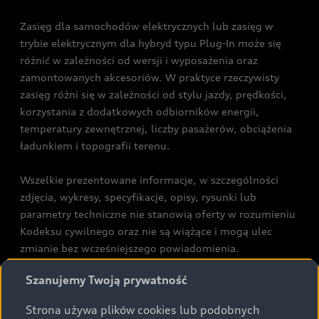
Zasięg dla samochodów elektrycznych lub zasięg w
trybie elektrycznym dla hybryd typu Plug-In może się
różnić w zależności od wersji i wyposażenia oraz
zamontowanych akcesoriów. W praktyce rzeczywisty
zasięg różni się w zależności od stylu jazdy, prędkości,
korzystania z dodatkowych odbiorników energii,
temperatury zewnętrznej, liczby pasażerów, obciążenia
ładunkiem i topografii terenu.
Wszelkie prezentowane informacje, w szczególności
zdjęcia, wykresy, specyfikacje, opisy, rysunki lub
parametry techniczne nie stanowią oferty w rozumieniu
Kodeksu cywilnego oraz nie są wiążące i mogą ulec
zmianie bez wcześniejszego powiadomienia.
Prezentowane informacje nie stanowią zapewnienia w
Szanujemy Twoją prywatność
rozumieniu art. 5561§2 Kodeksu cywilnego oraz art.
43b ust. 2 pkt 2 lit. a-c Ustawy o prawach konsumenta.
Strona używa plików cookies lub podobnych