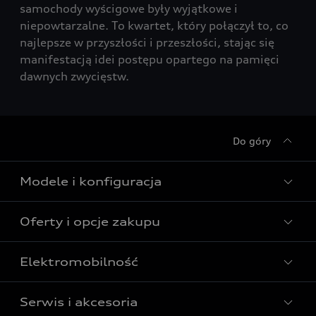
samochody wyścigowe były wyjątkowe i
niepowtarzalne. To kwartet, który połączył to, co
najlepsze w przyszłości i przeszłości, stając się
manifestacją idei postępu opartego na pamięci
dawnych zwycięstw.
Do góry
Modele i konfiguracja
Oferty i opcje zakupu
Wszystkie modele Audi
Modele elektryczne Audi
Elektromobilność
Gotowe do odbioru
Modele Audi plug-in hybrid
Oferta Audi Business Edition
Serwis i akcesoria
Poznaj nasze modele elektryczne
Modele Audi SUV