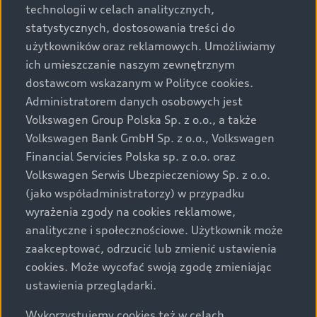
technologii w celach analitycznych,
Podane kwoty są rekomendowane i obejmują podatek
statystycznych, dostosowania treści do
VAT (23%), chyba że inaczej zaznaczono.
użytkowników oraz reklamowych. Umożliwiamy
ich umieszczanie naszym zewnętrznym
Audi zastrzega sobie możliwość wprowadzenia zmian w
dostawcom wskazanym w Polityce cookies.
prezentowanych wersjach. Przedstawione detale
wyposażenia mogą różnić się od specyfikacji
Administratorem danych osobowych jest
przewidzianej na rynek polski. Zamieszczone zdjęcia
Volkswagen Group Polska Sp. z o.o., a także
mogą przedstawiać wyposażenie opcjonalne, dostępne
Volkswagen Bank GmbH Sp. z o.o., Volkswagen
za dopłatą. Wiążące ustalenie ceny, wyposażenia i
Financial Servicies Polska sp. z o.o. oraz
specyfikacji pojazdu następują w umowie sprzedaży, a
Volkswagen Serwis Ubezpieczeniowy Sp. z o.o.
określenie parametrów technicznych zawiera
(jako współadministratorzy) w przypadku
świadectwo homologacji typu pojazdu. Zastrzegamy
wyrażenia zgody na cookies reklamowe,
sobie prawo do zmian i pomyłek. Wszelkie informacje
analityczne i społecznościowe. Użytkownik może
prezentowane na stronie są aktualne na dzień ich
zaakceptować, odrzucić lub zmienić ustawienia
zamieszczania. W celu uzyskania najnowszych
cookies. Może wycofać swoją zgodę zmieniając
informacji prosimy kontaktować się z Partnerem Marki
ustawienia przeglądarki.
Audi.
Wykorzystujemy cookies też w celach