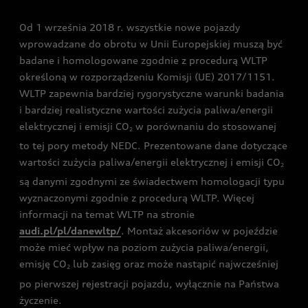
Audi driving experience
Od 1 września 2018 r. wszystkie nowe pojazdy
Audi exclusive
wprowadzane do obrotu w Unii Europejskiej muszą być
badane i homologowane zgodnie z procedurą WLTP
określoną w rozporządzeniu Komisji (UE) 2017/1151.
WLTP zapewnia bardziej rygorystyczne warunki badania
i bardziej realistyczne wartości zużycia paliwa/energii
elektrycznej i emisji CO
w porównaniu do stosowanej
2
to tej pory metody NEDC. Prezentowane dane dotyczące
wartości zużycia paliwa/energii elektrycznej i emisji CO
2
są danymi zgodnymi ze świadectwem homologacji typu
wyznaczonymi zgodnie z procedurą WLTP. Więcej
informacji na temat WLTP na stronie
audi.pl/pl/danewltp/
. Montaż akcesoriów w pojeździe
może mieć wpływ na poziom zużycia paliwa/energii,
emisję CO
lub zasięg oraz może nastąpić najwcześniej
2
po pierwszej rejestracji pojazdu, wyłącznie na Państwa
życzenie.