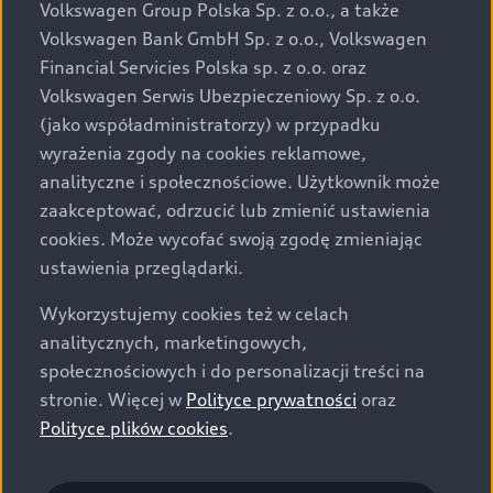
przewidzianej na rynek polski. Zamieszczone zdjęcia
Volkswagen Group Polska Sp. z o.o., a także
mogą przedstawiać wyposażenie opcjonalne, dostępne
Volkswagen Bank GmbH Sp. z o.o., Volkswagen
za dopłatą. Wiążące ustalenie ceny, wyposażenia i
Financial Servicies Polska sp. z o.o. oraz
specyfikacji pojazdu następują w umowie sprzedaży, a
Volkswagen Serwis Ubezpieczeniowy Sp. z o.o.
określenie parametrów technicznych zawiera
(jako współadministratorzy) w przypadku
świadectwo homologacji typu pojazdu. Zastrzegamy
wyrażenia zgody na cookies reklamowe,
sobie prawo do zmian i pomyłek. Wszelkie informacje
analityczne i społecznościowe. Użytkownik może
prezentowane na stronie są aktualne na dzień ich
zaakceptować, odrzucić lub zmienić ustawienia
zamieszczania. W celu uzyskania najnowszych
cookies. Może wycofać swoją zgodę zmieniając
informacji prosimy kontaktować się z Partnerem Marki
ustawienia przeglądarki.
Audi.
Wykorzystujemy cookies też w celach
Wszystkie produkowane obecnie samochody marki Audi
analitycznych, marketingowych,
są wykonywane z materiałów spełniających pod
społecznościowych i do personalizacji treści na
względem możliwości odzysku i recyklingu wymagania
stronie. Więcej w
Polityce prywatności
oraz
określone w normie ISO 22628 i są zgodne z
Polityce plików cookies
.
europejskimi świadectwami homologacji wydanymi wg
dyrektywy 2005/64/WE. Volkswagen Group Polska sp. z
o.o. podlega obowiązkowi zapewnienia wszystkim