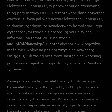
elektrycznej i emisji CO
w porównaniu do stosowanej
2
to tej pory metody NEDC. Prezentowane dane dotyczące
wartości zużycia paliwa/energii elektrycznej i emisji CO
2
są danymi zgodnymi ze świadectwem homologacji typu
wyznaczonymi zgodnie z procedurą WLTP. Więcej
informacji na temat WLTP na stronie
audi.pl/pl/danewltp/
. Montaż akcesoriów w pojeździe
może mieć wpływ na poziom zużycia paliwa/energii,
emisję CO
lub zasięg oraz może nastąpić najwcześniej
2
po pierwszej rejestracji pojazdu, wyłącznie na Państwa
życzenie.
Zasięg dla samochodów elektrycznych lub zasięg w
trybie elektrycznym dla hybryd typu Plug-In może się
różnić w zależności od wersji i wyposażenia oraz
zamontowanych akcesoriów. W praktyce rzeczywisty
zasięg różni się w zależności od stylu jazdy, prędkości,
korzystania z dodatkowych odbiorników energii,