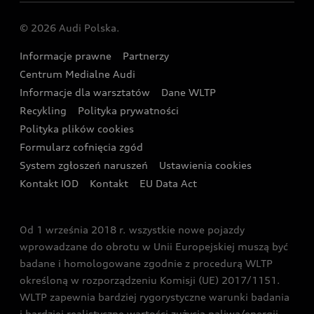
Centrum napraw powypadkowych
Dostępne samochody używane
Audi Nuvolari
Skonfiguruj swoje Audi z napędem plug-in hybrid
Skonfiguruj swój model z Ekspertem Audi
© 2026 Audi Polska.
Gwarancja
Wyszukaj najbliższego Partnera Audi
Audi Sport Festiwal
Eksperci elektromobilności Audi
Informacje prawne
Partnerzy
Akcje serwisowe Audi
Oferta dla przedsiębiorców
Audi i Muzeum Sztuki Nowoczesnej w Warszawie
Centrum Medialne Audi
Zasięg
Katalog online akcesoriów
Oferta dla klientów prywatnych
Informacje dla warsztatów
Dane WLTP
Audi driving experience
Ładowanie
Recykling
Polityka prywatności
Kalkulator rat
Audi quattro Cup
Polityka plików cookies
Formularz cofnięcia zgód
Ubezpieczenie
Audi i Puchar Świata w Skokach Narciarskich w
System zgłoszeń naruszeń
Ustawienia cookies
Zakopanem
Świat Audi RS
Kontakt IOD
Kontakt
EU Data Act
Audi driving experience
Od 1 września 2018 r. wszystkie nowe pojazdy
Audi exclusive
wprowadzane do obrotu w Unii Europejskiej muszą być
badane i homologowane zgodnie z procedurą WLTP
określoną w rozporządzeniu Komisji (UE) 2017/1151.
WLTP zapewnia bardziej rygorystyczne warunki badania
i bardziej realistyczne wartości zużycia paliwa/energii