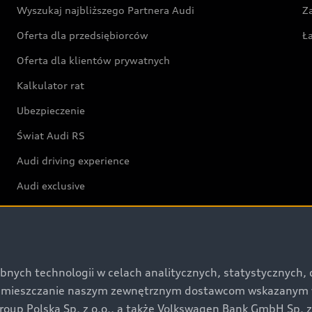
Wyszukaj najbliższego Partnera Audi
Z
Oferta dla przedsiębiorców
Ł
Oferta dla klientów prywatnych
Kalkulator rat
Ubezpieczenie
Świat Audi RS
Audi driving experience
Audi exclusive
Świat Audi
Aktualności i historie postępu
bnych technologii w celach analitycznych, statystycznych,
umieszczanie naszym zewnętrznym dostawcom wskazanym w 
Audi Revolut F1® Team
up Polska Sp. z o.o., a także Volkswagen Bank GmbH Sp. z o