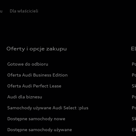
pu
Dla właścicieli
Oferty i opcje zakupu
E
Gotowe do odbioru
P
Oferta Audi Business Edition
P
Oferta Audi Perfect Lease
S
Audi dla biznesu
P
Samochody używane Audi Select :plus
P
Dostępne samochody nowe
S
Dostępne samochody używane
E