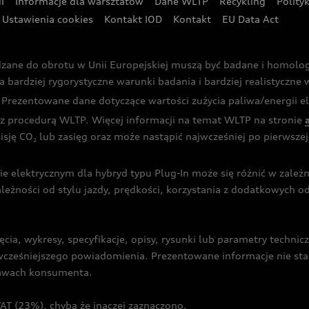
i
Informacje dla warsztatów
Dane WLTP
Recykling
Polity
Ustawienia cookies
Kontakt IOD
Kontakt
EU Data Act
dzane do obrotu w Unii Europejskiej muszą być badane i homol
rdziej rygorystyczne warunki badania i bardziej realistyczne wa
rezentowane dane dotyczące wartości zużycia paliwa/energii ele
 procedurą WLTP. Więcej informacji na temat WLTP na stronie
isję CO
lub zasięg oraz może nastąpić najwcześniej po pierwszej 
2
ie elektrycznym dla hybryd typu Plug-In może się różnić w zale
ależności od stylu jazdy, prędkości, korzystania z dodatkowych o
cia, wykresy, specyfikacje, opisy, rysunki lub parametry techni
z wcześniejszego powiadomienia. Prezentowane informacje nie s
prawach konsumenta.
T (23%), chyba że inaczej zaznaczono.