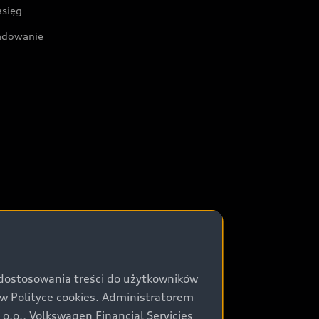
asięg
adowanie
 dostosowania treści do użytkowników
Polityce cookies. Administratorem
.o., Volkswagen Financial Servicies