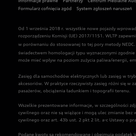
Informacje prawne
Partnerzy
Centrum Medialne Aud
Formularz cofnięcia zgód
System zgłoszeń naruszeń
Od 1 września 2018 r. wszystkie nowe pojazdy wprowa
rozporządzeniu Komisji (UE) 2017/1151. WLTP zapewnia ba
w porównaniu do stosowanej to tej pory metody NEDC. P
świadectwem homologacji typu wyznaczonymi zgodnie z
może mieć wpływ na poziom zużycia paliwa/energii, em
Zasięg dla samochodów elektrycznych lub zasięg w tryb
akcesoriów. W praktyce rzeczywisty zasięg różni się w z
pasażerów, obciążenia ładunkiem i topografii terenu.
Wszelkie prezentowane informacje, w szczególności zdję
cywilnego oraz nie są wiążące i mogą ulec zmianie be
cywilnego oraz art. 43b ust. 2 pkt 2 lit. a-c Ustawy o 
Podane kwoty są rekomendowane i obejmują podatek VA