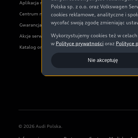
Aplikacja myAudi i usługi cyfrowe
Polska sp. z o.o. oraz Volkswagen Se
Centrum napraw powypadkowych
cookies reklamowe, analityczne i spo
wycofać swoją zgodę zmieniając ustaw
Gwarancja
Wykorzystujemy cookies też w celach 
Akcje serwisowe Audi
w
Polityce prywatności
oraz
Polityce 
Katalog online akcesoriów
Nie akceptuję
© 2026 Audi Polska.