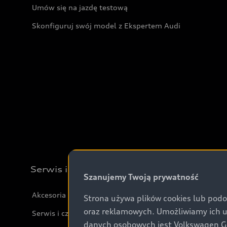
Umów się na jazdę testową
Skonfiguruj swój model z Ekspertem Audi
Serwis i akcesoria
Szanujemy Twoją prywatność
Akcesoria
Strona używa plików cookies lub podo
oraz reklamowych. Umożliwiamy ich 
Serwis i części
danych osobowych jest Volkswagen Gro