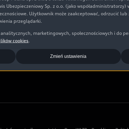
Audi Nuvolari
rwis Ubezpieczeniowy Sp. z o.o. (jako współadministratorzy
Audi Sport Festiwal
łecznościowe. Użytkownik może zaakceptować, odrzucić lub 
ienia przeglądarki.
Audi i Muzeum Sztuki Nowoczesnej w Warszawie
analitycznych, marketingowych, społecznościowych i do perso
Audi driving experience
plików cookies
.
Audi quattro Cup
Audi i Puchar Świata w Skokach Narciarskich w
Zmień ustawienia
Zakopanem