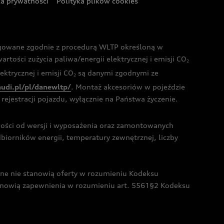
ka prywatności
Polityka plików cookies
ogowane zgodnie z procedurą WLTP określoną w
rtości zużycia paliwa/energii elektrycznej i emisji CO
2
ktrycznej i emisji CO
są danymi zgodnymi ze
2
audi.pl/pl/danewltp/
. Montaż akcesoriów w pojeździe
rejestracji pojazdu, wyłącznie na Państwa życzenie.
żności od wersji i wyposażenia oraz zamontowanych
dbiorników energii, temperatury zewnętrznej, liczby
czne nie stanowią oferty w rozumieniu Kodeksu
tanowią zapewnienia w rozumieniu art. 5561§2 Kodeksu