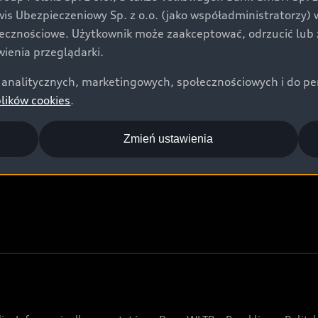
Audi Nuvolari
rwis Ubezpieczeniowy Sp. z o.o. (jako współadministratorzy
Audi Sport Festiwal
łecznościowe. Użytkownik może zaakceptować, odrzucić lub 
ienia przeglądarki.
Audi i Muzeum Sztuki Nowoczesnej w Warszawie
analitycznych, marketingowych, społecznościowych i do perso
Audi driving experience
plików cookies
.
Audi quattro Cup
Audi i Puchar Świata w Skokach Narciarskich w
Zmień ustawienia
Zakopanem