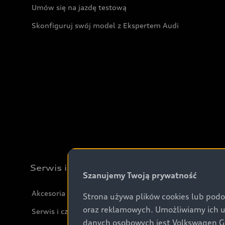
Umów się na jazdę testową
Skonfiguruj swój model z Ekspertem Audi
Serwis i akcesoria
Szanujemy Twoją prywatność
Akcesoria
Strona używa plików cookies lub podo
oraz reklamowych. Umożliwiamy ich 
Serwis i części
danych osobowych jest Volkswagen Gro