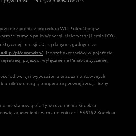
ka prywatności
Polityka plików cookies
ogowane zgodnie z procedurą WLTP określoną w
rtości zużycia paliwa/energii elektrycznej i emisji CO
2
ktrycznej i emisji CO
są danymi zgodnymi ze
2
audi.pl/pl/danewltp/
. Montaż akcesoriów w pojeździe
rejestracji pojazdu, wyłącznie na Państwa życzenie.
żności od wersji i wyposażenia oraz zamontowanych
dbiorników energii, temperatury zewnętrznej, liczby
czne nie stanowią oferty w rozumieniu Kodeksu
tanowią zapewnienia w rozumieniu art. 5561§2 Kodeksu