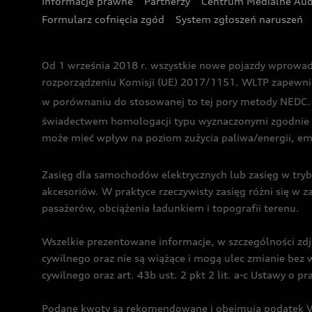
Informacje prawne
Partnerzy
Centrum Medialne Aud
Formularz cofnięcia zgód
System zgłoszeń naruszeń
Od 1 września 2018 r. wszystkie nowe pojazdy wprowa
rozporządzeniu Komisji (UE) 2017/1151. WLTP zapewnia ba
w porównaniu do stosowanej to tej pory metody NEDC. P
świadectwem homologacji typu wyznaczonymi zgodnie z
może mieć wpływ na poziom zużycia paliwa/energii, em
Zasięg dla samochodów elektrycznych lub zasięg w tryb
akcesoriów. W praktyce rzeczywisty zasięg różni się w z
pasażerów, obciążenia ładunkiem i topografii terenu.
Wszelkie prezentowane informacje, w szczególności zdję
cywilnego oraz nie są wiążące i mogą ulec zmianie be
cywilnego oraz art. 43b ust. 2 pkt 2 lit. a-c Ustawy o 
Podane kwoty są rekomendowane i obejmują podatek VA