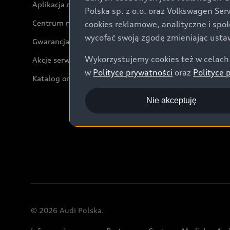
Aplikacja myAudi i usługi cyfrowe
Polska sp. z o.o. oraz Volkswagen Se
Centrum napraw powypadkowych
cookies reklamowe, analityczne i spo
wycofać swoją zgodę zmieniając ustaw
Gwarancja
Wykorzystujemy cookies też w celach 
Akcje serwisowe Audi
w
Polityce prywatności
oraz
Polityce 
Katalog online akcesoriów
Nie akceptuję
© 2026 Audi Polska.