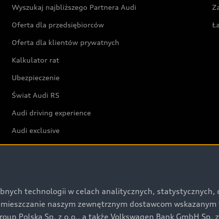
Wyszukaj najbliższego Partnera Audi
Z
Oferta dla przedsiębiorców
Ł
Oferta dla klientów prywatnych
Kalkulator rat
Ubezpieczenie
Świat Audi RS
Audi driving experience
Audi exclusive
Świat Audi
Aktualności i historie postępu
bnych technologii w celach analitycznych, statystycznych,
umieszczanie naszym zewnętrznym dostawcom wskazanym w 
Audi Revolut F1® Team
up Polska Sp. z o.o., a także Volkswagen Bank GmbH Sp. z o