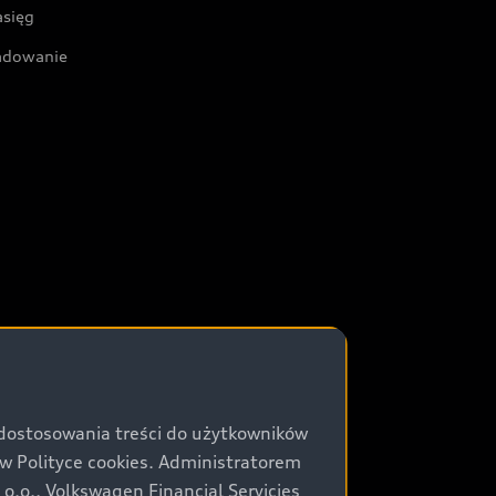
asięg
adowanie
 dostosowania treści do użytkowników
Polityce cookies. Administratorem
.o., Volkswagen Financial Servicies