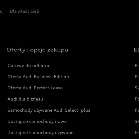
pu
Dla właścicieli
Oferty i opcje zakupu
E
Gotowe do odbioru
P
Oferta Audi Business Edition
P
Oferta Audi Perfect Lease
S
Audi dla biznesu
P
Samochody używane Audi Select :plus
P
Dostępne samochody nowe
S
Dostępne samochody używane
E