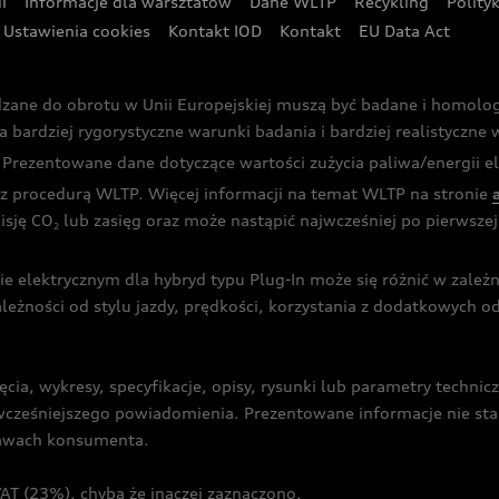
i
Informacje dla warsztatów
Dane WLTP
Recykling
Polity
Ustawienia cookies
Kontakt IOD
Kontakt
EU Data Act
dzane do obrotu w Unii Europejskiej muszą być badane i homol
rdziej rygorystyczne warunki badania i bardziej realistyczne wa
rezentowane dane dotyczące wartości zużycia paliwa/energii ele
 procedurą WLTP. Więcej informacji na temat WLTP na stronie
isję CO
lub zasięg oraz może nastąpić najwcześniej po pierwszej 
2
ie elektrycznym dla hybryd typu Plug-In może się różnić w zale
ależności od stylu jazdy, prędkości, korzystania z dodatkowych o
cia, wykresy, specyfikacje, opisy, rysunki lub parametry techni
z wcześniejszego powiadomienia. Prezentowane informacje nie s
prawach konsumenta.
T (23%), chyba że inaczej zaznaczono.