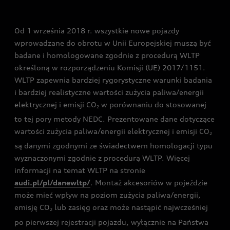
Audi driving experience
Od 1 września 2018 r. wszystkie nowe pojazdy
Audi exclusive
wprowadzane do obrotu w Unii Europejskiej muszą być
badane i homologowane zgodnie z procedurą WLTP
określoną w rozporządzeniu Komisji (UE) 2017/1151.
WLTP zapewnia bardziej rygorystyczne warunki badania
i bardziej realistyczne wartości zużycia paliwa/energii
elektrycznej i emisji CO
w porównaniu do stosowanej
2
to tej pory metody NEDC. Prezentowane dane dotyczące
wartości zużycia paliwa/energii elektrycznej i emisji CO
2
są danymi zgodnymi ze świadectwem homologacji typu
wyznaczonymi zgodnie z procedurą WLTP. Więcej
informacji na temat WLTP na stronie
audi.pl/pl/danewltp/
. Montaż akcesoriów w pojeździe
może mieć wpływ na poziom zużycia paliwa/energii,
emisję CO
lub zasięg oraz może nastąpić najwcześniej
2
po pierwszej rejestracji pojazdu, wyłącznie na Państwa