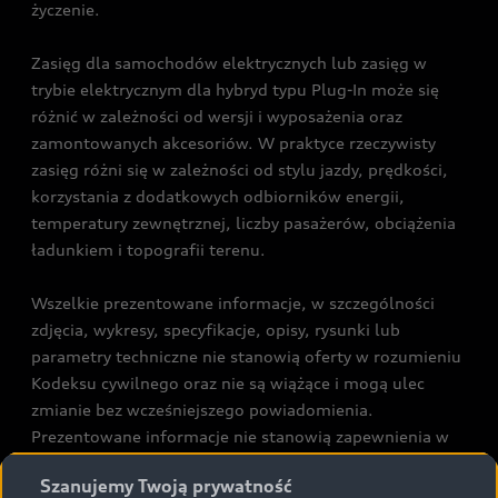
życzenie.
Zasięg dla samochodów elektrycznych lub zasięg w
trybie elektrycznym dla hybryd typu Plug-In może się
różnić w zależności od wersji i wyposażenia oraz
zamontowanych akcesoriów. W praktyce rzeczywisty
zasięg różni się w zależności od stylu jazdy, prędkości,
korzystania z dodatkowych odbiorników energii,
temperatury zewnętrznej, liczby pasażerów, obciążenia
ładunkiem i topografii terenu.
Wszelkie prezentowane informacje, w szczególności
zdjęcia, wykresy, specyfikacje, opisy, rysunki lub
parametry techniczne nie stanowią oferty w rozumieniu
Kodeksu cywilnego oraz nie są wiążące i mogą ulec
zmianie bez wcześniejszego powiadomienia.
Prezentowane informacje nie stanowią zapewnienia w
rozumieniu art. 5561§2 Kodeksu cywilnego oraz art.
Szanujemy Twoją prywatność
43b ust. 2 pkt 2 lit. a-c Ustawy o prawach konsumenta.