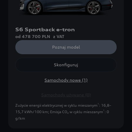
S6 Sportback e-tron
od 478 700 PLN
z VAT
Poznaj model
Skonfiguruj
Samochody nowe (1)
Samochody używane (0)
1
Zużycie energii elektrycznej w cyklu mieszanym
: 16,8–
1
15,7 kWh/100 km
;
Emisja CO₂ w cyklu mieszanym
: 0
g/km