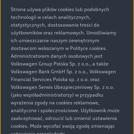
Strona używa plików cookies lub podobnych
Podane kwoty są rekomendowane i obejmują podatek
technologii w celach analitycznych,
VAT (23%), chyba że inaczej zaznaczono.
statystycznych, dostosowania treści do
użytkowników oraz reklamowych. Umożliwiamy
Audi zastrzega sobie możliwość wprowadzenia zmian w
ich umieszczanie naszym zewnętrznym
prezentowanych wersjach. Przedstawione detale
dostawcom wskazanym w Polityce cookies.
wyposażenia mogą różnić się od specyfikacji
przewidzianej na rynek polski. Zamieszczone zdjęcia
Administratorem danych osobowych jest
mogą przedstawiać wyposażenie opcjonalne, dostępne
Volkswagen Group Polska Sp. z o.o., a także
za dopłatą. Wiążące ustalenie ceny, wyposażenia i
Volkswagen Bank GmbH Sp. z o.o., Volkswagen
specyfikacji pojazdu następują w umowie sprzedaży, a
Financial Servicies Polska sp. z o.o. oraz
określenie parametrów technicznych zawiera
Volkswagen Serwis Ubezpieczeniowy Sp. z o.o.
świadectwo homologacji typu pojazdu. Zastrzegamy
(jako współadministratorzy) w przypadku
sobie prawo do zmian i pomyłek. Wszelkie informacje
wyrażenia zgody na cookies reklamowe,
prezentowane na stronie są aktualne na dzień ich
analityczne i społecznościowe. Użytkownik może
zamieszczania. W celu uzyskania najnowszych
zaakceptować, odrzucić lub zmienić ustawienia
informacji prosimy kontaktować się z Partnerem Marki
cookies. Może wycofać swoją zgodę zmieniając
Audi.
ustawienia przeglądarki.