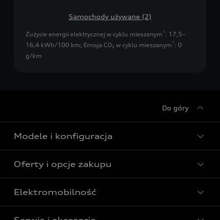
Samochody używane (2)
1
Zużycie energii elektrycznej w cyklu mieszanym
: 17,5–
1
16,4 kWh/100 km
;
Emisja CO₂ w cyklu mieszanym
: 0
g/km
Do góry
Modele i konfiguracja
Oferty i opcje zakupu
Wszystkie modele Audi
Modele elektryczne Audi
Elektromobilność
Gotowe do odbioru
Modele Audi plug-in hybrid
Oferta Audi Business Edition