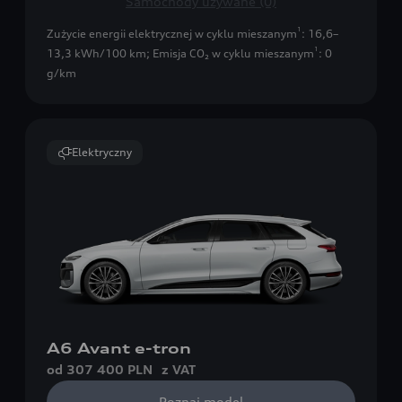
Samochody używane (0)
1
Zużycie energii elektrycznej w cyklu mieszanym
: 16,6–
1
13,3 kWh/100 km
;
Emisja CO₂ w cyklu mieszanym
: 0
g/km
Elektryczny
A6 Avant e-tron
od 307 400 PLN
z VAT
Poznaj model