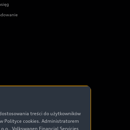
asięg
adowanie
 dostosowania treści do użytkowników
Polityce cookies. Administratorem
.o., Volkswagen Financial Servicies