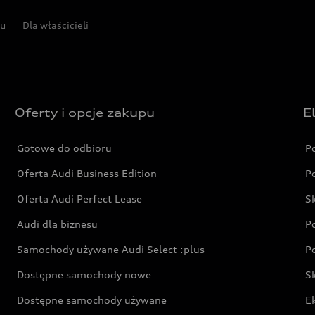
pu
Dla właścicieli
Oferty i opcje zakupu
E
Gotowe do odbioru
P
Oferta Audi Business Edition
P
Oferta Audi Perfect Lease
S
Audi dla biznesu
P
Samochody używane Audi Select :plus
P
Dostępne samochody nowe
S
Dostępne samochody używane
E