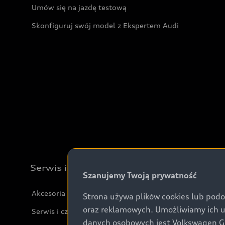
Umów się na jazdę testową
Skonfiguruj swój model z Ekspertem Audi
Serwis i akcesoria
Szanujemy Twoją prywatność
Akcesoria
Strona używa plików cookies lub podo
oraz reklamowych. Umożliwiamy ich 
Serwis i części
danych osobowych jest Volkswagen Gro