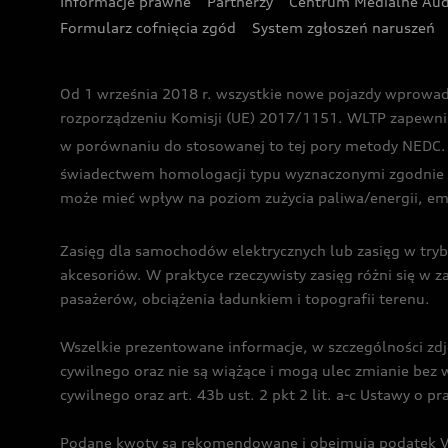
Informacje prawne
Partnerzy
Centrum Medialne Aud
Formularz cofnięcia zgód
System zgłoszeń naruszeń
Od 1 września 2018 r. wszystkie nowe pojazdy wprowa
rozporządzeniu Komisji (UE) 2017/1151. WLTP zapewnia ba
w porównaniu do stosowanej to tej pory metody NEDC. P
świadectwem homologacji typu wyznaczonymi zgodnie z
może mieć wpływ na poziom zużycia paliwa/energii, em
Zasięg dla samochodów elektrycznych lub zasięg w tryb
akcesoriów. W praktyce rzeczywisty zasięg różni się w z
pasażerów, obciążenia ładunkiem i topografii terenu.
Wszelkie prezentowane informacje, w szczególności zdję
cywilnego oraz nie są wiążące i mogą ulec zmianie be
cywilnego oraz art. 43b ust. 2 pkt 2 lit. a-c Ustawy o 
Podane kwoty są rekomendowane i obejmują podatek VA