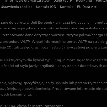
i
Informacje dla warsztatów
Dane WLTP
Recykling
Polity
Ustawienia cookies
Kontakt IOD
Kontakt
EU Data Act
dzane do obrotu w Unii Europejskiej muszą być badane i homol
rdziej rygorystyczne warunki badania i bardziej realistyczne wa
rezentowane dane dotyczące wartości zużycia paliwa/energii ele
 procedurą WLTP. Więcej informacji na temat WLTP na stronie
isję CO
lub zasięg oraz może nastąpić najwcześniej po pierwszej 
2
ie elektrycznym dla hybryd typu Plug-In może się różnić w zale
ależności od stylu jazdy, prędkości, korzystania z dodatkowych o
cia, wykresy, specyfikacje, opisy, rysunki lub parametry techni
z wcześniejszego powiadomienia. Prezentowane informacje nie s
prawach konsumenta.
T (23%), chyba że inaczej zaznaczono.