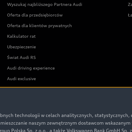
Wyszukaj najbliższego Partnera Audi
Z
Oferta dla przedsiębiorców
Ł
Oferta dla klientów prywatnych
Kalkulator rat
Ubezpieczenie
Świat Audi RS
Audi driving experience
Audi exclusive
Świat Audi
Aktualności i historie postępu
bnych technologii w celach analitycznych, statystycznych,
umieszczanie naszym zewnętrznym dostawcom wskazanym w 
Audi Revolut F1® Team
up Polska Sp. z o.o., a także Volkswagen Bank GmbH Sp. z o