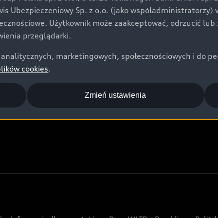
Audi Nuvolari
rwis Ubezpieczeniowy Sp. z o.o. (jako współadministratorzy
Audi Sport Festiwal
łecznościowe. Użytkownik może zaakceptować, odrzucić lub 
ienia przeglądarki.
Audi i Muzeum Sztuki Nowoczesnej w Warszawie
analitycznych, marketingowych, społecznościowych i do perso
Audi driving experience
plików cookies
.
Audi quattro Cup
Audi i Puchar Świata w Skokach Narciarskich w
Zmień ustawienia
Zakopanem