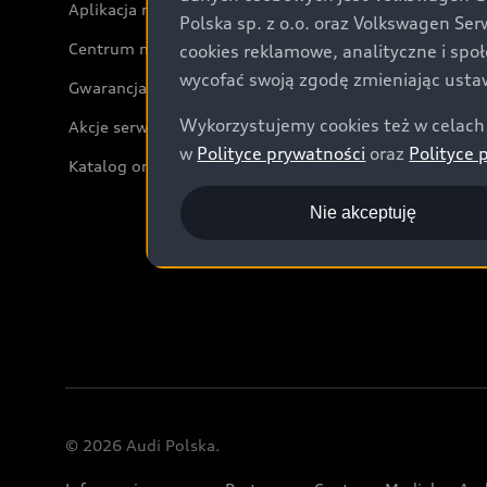
Aplikacja myAudi i usługi cyfrowe
Polska sp. z o.o. oraz Volkswagen Se
Centrum napraw powypadkowych
cookies reklamowe, analityczne i spo
wycofać swoją zgodę zmieniając ustaw
Gwarancja
Wykorzystujemy cookies też w celach 
Akcje serwisowe Audi
w
Polityce prywatności
oraz
Polityce 
Katalog online akcesoriów
Nie akceptuję
© 2026 Audi Polska.