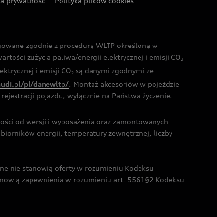
ka prywatności
Polityka plików cookies
ogowane zgodnie z procedurą WLTP określoną w
rtości zużycia paliwa/energii elektrycznej i emisji CO
2
ktrycznej i emisji CO
są danymi zgodnymi ze
2
audi.pl/pl/danewltp/
. Montaż akcesoriów w pojeździe
rejestracji pojazdu, wyłącznie na Państwa życzenie.
żności od wersji i wyposażenia oraz zamontowanych
dbiorników energii, temperatury zewnętrznej, liczby
czne nie stanowią oferty w rozumieniu Kodeksu
tanowią zapewnienia w rozumieniu art. 5561§2 Kodeksu