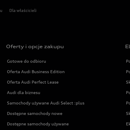
pu
Dla właścicieli
Oferty i opcje zakupu
E
Gotowe do odbioru
P
Oferta Audi Business Edition
P
Oferta Audi Perfect Lease
S
Audi dla biznesu
P
Samochody używane Audi Select :plus
P
Dostępne samochody nowe
S
Dostępne samochody używane
E