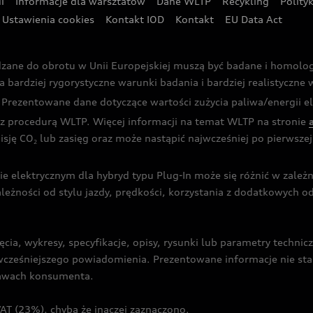
i
Informacje dla warsztatów
Dane WLTP
Recykling
Polity
Ustawienia cookies
Kontakt IOD
Kontakt
EU Data Act
dzane do obrotu w Unii Europejskiej muszą być badane i homol
rdziej rygorystyczne warunki badania i bardziej realistyczne wa
rezentowane dane dotyczące wartości zużycia paliwa/energii ele
 procedurą WLTP. Więcej informacji na temat WLTP na stronie
isję CO
lub zasięg oraz może nastąpić najwcześniej po pierwszej 
2
ie elektrycznym dla hybryd typu Plug-In może się różnić w zale
ależności od stylu jazdy, prędkości, korzystania z dodatkowych o
cia, wykresy, specyfikacje, opisy, rysunki lub parametry techni
z wcześniejszego powiadomienia. Prezentowane informacje nie s
prawach konsumenta.
T (23%), chyba że inaczej zaznaczono.