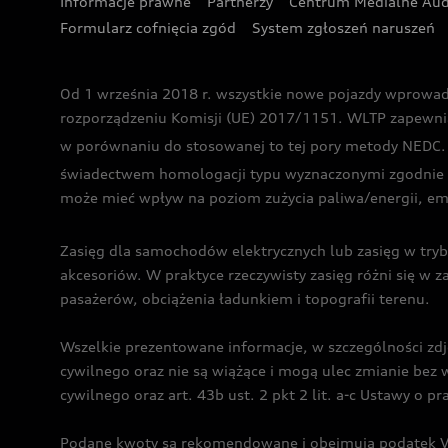
Informacje prawne
Partnerzy
Centrum Medialne Aud
Formularz cofnięcia zgód
System zgłoszeń naruszeń
Od 1 września 2018 r. wszystkie nowe pojazdy wprowa
rozporządzeniu Komisji (UE) 2017/1151. WLTP zapewnia ba
w porównaniu do stosowanej to tej pory metody NEDC. P
świadectwem homologacji typu wyznaczonymi zgodnie z
może mieć wpływ na poziom zużycia paliwa/energii, em
Zasięg dla samochodów elektrycznych lub zasięg w tryb
akcesoriów. W praktyce rzeczywisty zasięg różni się w z
pasażerów, obciążenia ładunkiem i topografii terenu.
Wszelkie prezentowane informacje, w szczególności zdję
cywilnego oraz nie są wiążące i mogą ulec zmianie be
cywilnego oraz art. 43b ust. 2 pkt 2 lit. a-c Ustawy o 
Podane kwoty są rekomendowane i obejmują podatek VA