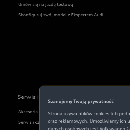
Umów się na jazdę testową
Skonfiguruj swój model z Ekspertem Audi
Serwis i akcesoria
Szanujemy Twoją prywatność
Akcesoria
Strona używa plików cookies lub podo
oraz reklamowych. Umożliwiamy ich 
Serwis i części
danych osobowych jest Volkswagen Gro