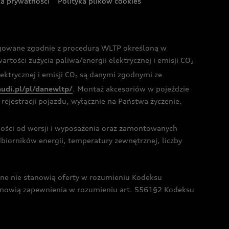
ka prywatności
Polityka plików cookies
ogowane zgodnie z procedurą WLTP określoną w
rtości zużycia paliwa/energii elektrycznej i emisji CO
2
ktrycznej i emisji CO
są danymi zgodnymi ze
2
audi.pl/pl/danewltp/
. Montaż akcesoriów w pojeździe
rejestracji pojazdu, wyłącznie na Państwa życzenie.
żności od wersji i wyposażenia oraz zamontowanych
dbiorników energii, temperatury zewnętrznej, liczby
czne nie stanowią oferty w rozumieniu Kodeksu
tanowią zapewnienia w rozumieniu art. 5561§2 Kodeksu