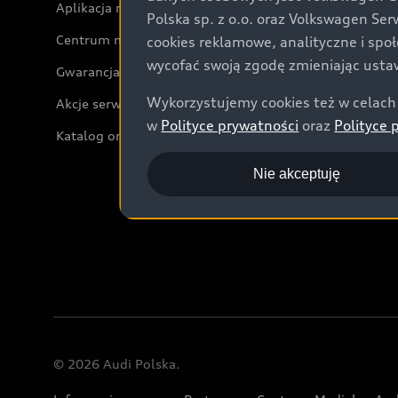
Aplikacja myAudi i usługi cyfrowe
Polska sp. z o.o. oraz Volkswagen Se
Centrum napraw powypadkowych
cookies reklamowe, analityczne i spo
wycofać swoją zgodę zmieniając ustaw
Gwarancja
Wykorzystujemy cookies też w celach 
Akcje serwisowe Audi
w
Polityce prywatności
oraz
Polityce 
Katalog online akcesoriów
Nie akceptuję
© 2026 Audi Polska.