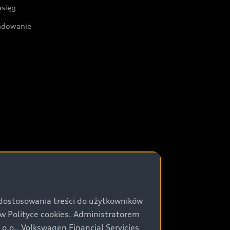
asięg
adowanie
 dostosowania treści do użytkowników
Polityce cookies. Administratorem
.o., Volkswagen Financial Servicies