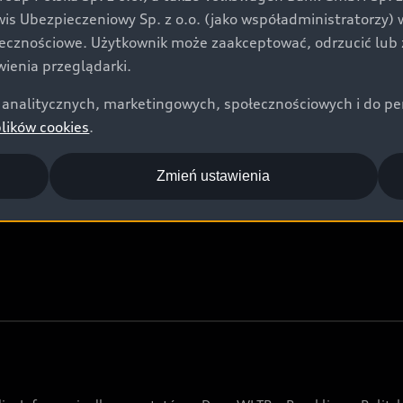
Audi Nuvolari
rwis Ubezpieczeniowy Sp. z o.o. (jako współadministratorzy
Audi Sport Festiwal
łecznościowe. Użytkownik może zaakceptować, odrzucić lub 
ienia przeglądarki.
Audi i Muzeum Sztuki Nowoczesnej w Warszawie
analitycznych, marketingowych, społecznościowych i do perso
Audi driving experience
plików cookies
.
Audi quattro Cup
Audi i Puchar Świata w Skokach Narciarskich w
Zmień ustawienia
Zakopanem