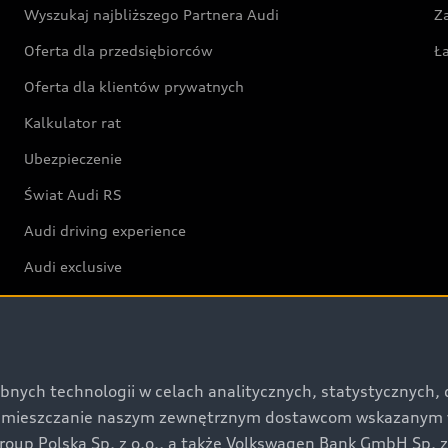
Wyszukaj najbliższego Partnera Audi
Z
Oferta dla przedsiębiorców
Ł
Oferta dla klientów prywatnych
Kalkulator rat
Ubezpieczenie
Świat Audi RS
Audi driving experience
Audi exclusive
Świat Audi
Aktualności i historie postępu
bnych technologii w celach analitycznych, statystycznych,
umieszczanie naszym zewnętrznym dostawcom wskazanym w 
Audi Revolut F1® Team
up Polska Sp. z o.o., a także Volkswagen Bank GmbH Sp. z o