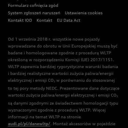
Formularz cofnięcia zgód
Ubezpieczenie
Audi i Puchar Świata w Skokach Narciarskich w
System zgłoszeń naruszeń
Ustawienia cookies
Zakopanem
Świat Audi RS
Kontakt IOD
Kontakt
EU Data Act
Audi driving experience
Od 1 września 2018 r. wszystkie nowe pojazdy
Audi exclusive
wprowadzane do obrotu w Unii Europejskiej muszą być
badane i homologowane zgodnie z procedurą WLTP
określoną w rozporządzeniu Komisji (UE) 2017/1151.
WLTP zapewnia bardziej rygorystyczne warunki badania
i bardziej realistyczne wartości zużycia paliwa/energii
elektrycznej i emisji CO
w porównaniu do stosowanej
2
to tej pory metody NEDC. Prezentowane dane dotyczące
wartości zużycia paliwa/energii elektrycznej i emisji CO
2
są danymi zgodnymi ze świadectwem homologacji typu
wyznaczonymi zgodnie z procedurą WLTP. Więcej
informacji na temat WLTP na stronie
audi.pl/pl/danewltp/
. Montaż akcesoriów w pojeździe