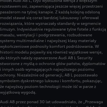
model Audi A8 L, czyli wydłużona wersja z większym
rozstawem osi, zapewniająca jeszcze więcej przestrzeni
pasażerom na tylnej kanapie. Z każdą kolejną odsłoną
model stawał się coraz bardziej luksusowy i oferował
rozwiązania, które wyznaczały standardy w segmencie
limuzyn. Indywidualnie regulowane tylne fotele z funkcją
masażu, wentylacji i podgrzewania, rozbudowane
systemy multimedialne i najwyższej klasy materiały
wykończeniowe podnosiły komfort podróżowania. W
historii modelu pojawiły się również wyjątkowe wersje,
do których należy opancerzone Audi A8 L Security
stworzone z myślą o ochronie głów państw, dyplomatów
i innych osób wymagających najwyższego poziomu
ochrony. Niezależnie od generacji, A8 L pozostawało
symbolem dyskretnego luksusu i komfortu, pokazując,
że najwyższy poziom technologii może iść w parze z
wyjątkową wygodą.
Audi A8 przez ponad 30 lat udowadniało, że „Przewaga