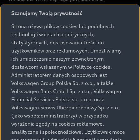
Prezentowane informacje nie stanowią zapewnienia w
Szanujemy Twoją prywatność
rozumieniu art. 5561§2 Kodeksu cywilnego oraz art.
43b ust. 2 pkt 2 lit. a-c Ustawy o prawach konsumenta.
Strona używa plików cookies lub podobnych
technologii w celach analitycznych,
Podane kwoty są rekomendowane i obejmują podatek
statystycznych, dostosowania treści do
VAT (23%), chyba że inaczej zaznaczono.
użytkowników oraz reklamowych. Umożliwiamy
ich umieszczanie naszym zewnętrznym
Audi zastrzega sobie możliwość wprowadzenia zmian w
dostawcom wskazanym w Polityce cookies.
prezentowanych wersjach. Przedstawione detale
wyposażenia mogą różnić się od specyfikacji
Administratorem danych osobowych jest
przewidzianej na rynek polski. Zamieszczone zdjęcia
Volkswagen Group Polska Sp. z o.o., a także
mogą przedstawiać wyposażenie opcjonalne, dostępne
Volkswagen Bank GmbH Sp. z o.o., Volkswagen
za dopłatą. Wiążące ustalenie ceny, wyposażenia i
Financial Servicies Polska sp. z o.o. oraz
specyfikacji pojazdu następują w umowie sprzedaży, a
Volkswagen Serwis Ubezpieczeniowy Sp. z o.o.
określenie parametrów technicznych zawiera
(jako współadministratorzy) w przypadku
świadectwo homologacji typu pojazdu. Zastrzegamy
wyrażenia zgody na cookies reklamowe,
sobie prawo do zmian i pomyłek. Wszelkie informacje
analityczne i społecznościowe. Użytkownik może
prezentowane na stronie są aktualne na dzień ich