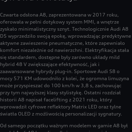
Czwarta odsłona A8, zaprezentowana w 2017 roku,
oferowała w pełni dotykowy system MMI, a wnętrze
zyskało minimalistyczny sznyt. Technologicznie Audi A8
D5 wyprzedziło swoją epokę, wprowadzając predyktywne
aktywne zawieszenie pneumatyczne, które zapewniało
komfort niezależnie od nawierzchni. Elektryfikacja stała
się standardem, dostępne były zarówno układy mild
hybrid 48 V zwiększające efektywność, jak i
zaawansowane hybrydy plug-in. Sportowe Audi S8 o
mocy 571 KM udowodniło z kolei, że ogromna limuzyna
może przyspieszać do 100 km/h w 3,8 s, zachowując
przy tym najwyższej klasy stylistykę. Ostatni rozdział
historii A8 napisał facelifting z 2021 roku, który
wprowadził cyfrowe reflektory Matrix LED oraz tylne
światła OLED z możliwością personalizacji sygnatury.
Od samego początku ważnym modelem w gamie A8 był