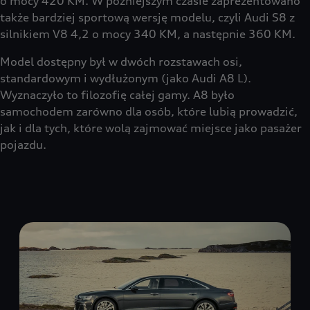
o mocy 420 KM. W późniejszym czasie zaprezentowano
także bardziej sportową wersję modelu, czyli Audi S8 z
silnikiem V8 4,2 o mocy 340 KM, a następnie 360 KM.
Model dostępny był w dwóch rozstawach osi,
standardowym i wydłużonym (jako Audi A8 L).
Wyznaczyło to filozofię całej gamy. A8 było
samochodem zarówno dla osób, które lubią prowadzić,
jak i dla tych, które wolą zajmować miejsce jako pasażer
pojazdu.