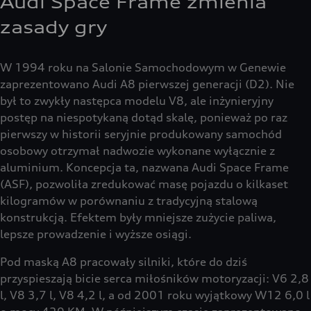
Audi Space Frame zmienia
zasady gry
W 1994 roku na Salonie Samochodowym w Genewie
zaprezentowano Audi A8 pierwszej generacji (D2). Nie
był to zwykły następca modelu V8, ale inżynieryjny
postęp na niespotykaną dotąd skalę, ponieważ po raz
pierwszy w historii seryjnie produkowany samochód
osobowy otrzymał nadwozie wykonane wyłącznie z
aluminium. Koncepcja ta, nazwana Audi Space Frame
(ASF), pozwoliła zredukować masę pojazdu o kilkaset
kilogramów w porównaniu z tradycyjną stalową
konstrukcją. Efektem były mniejsze zużycie paliwa,
lepsze prowadzenie i wyższe osiągi.
Pod maską A8 pracowały silniki, które do dziś
przyspieszają bicie serca miłośników motoryzacji: V6 2,8
l, V8 3,7 l, V8 4,2 l, a od 2001 roku wyjątkowy W12 6,0 l