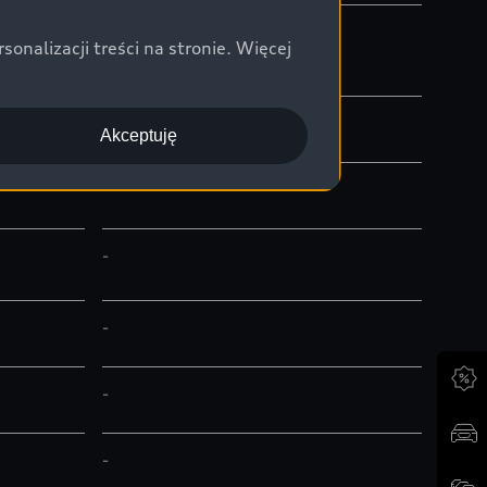
-
nalizacji treści na stronie. Więcej
-
Akceptuję
-
-
-
-
-