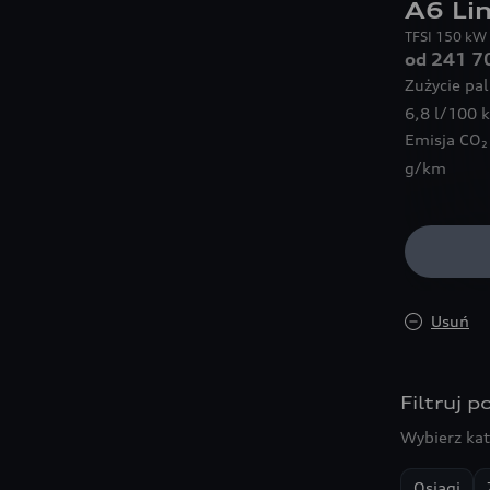
A6 Li
TFSI 150 kW 
od 241 7
Zużycie pa
6,8 l/100 
Emisja CO₂
g/km
Usuń
Filtruj 
Wybierz kat
Osiągi