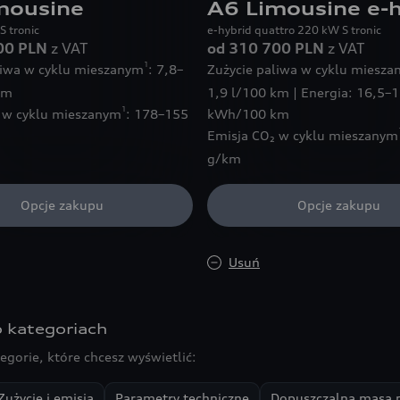
mousine
A6 Limousine e-h
S tronic
e-hybrid quattro 220 kW S tronic
00 PLN
z VAT
od 310 700 PLN
z VAT
1
liwa w cyklu mieszanym
: 7,8–
Zużycie paliwa w cyklu miesz
km
1,9 l/100 km | Energia: 16,5–
1
 w cyklu mieszanym
: 178–155
kWh/100 km
Emisja CO₂ w cyklu mieszanym
g/km
Opcje zakupu
Opcje zakupu
Usuń
po kategoriach
egorie, które chcesz wyświetlić:
Zużycie i emisja
Parametry techniczne
Dopuszczalna masa 