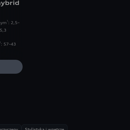
ybrid
1
anym
: 2,5–
15,3
1
: 57–43
przyczepy
Stylistyka i wnętrze