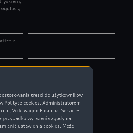
tryskiem,
regulacją
attro z
-
-
0 - 6500
-
moc
 dostosowania treści do użytkowników
znego i
Polityce cookies. Administratorem
.o., Volkswagen Financial Servicies
) w przypadku wyrażenia zgody na
-
zmienić ustawienia cookies. Może