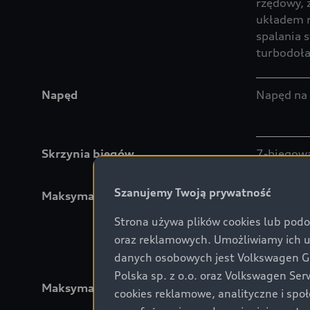
rzędowy, 
układem r
spalania 
turbodoł
Napęd
Napęd na 
Skrzynia biegów
7-biegowa
Szanujemy Twoją prywatność
Maksymalna moc silnika
150 kW pr
Strona używa plików cookies lub podo
oraz reklamowych. Umożliwiamy ich 
danych osobowych jest Volkswagen Gro
Polska sp. z o.o. oraz Volkswagen Se
Maksymalna moc silnika (KW)
150 kW
cookies reklamowe, analityczne i spo