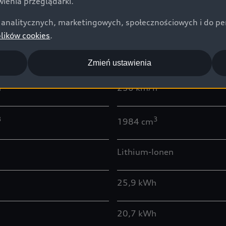
ienia przeglądarki.
105 kW
analitycznych, marketingowych, społecznościowych i do perso
plików cookies
.
6,0 s
Zmień ustawienia
h
250 km/h
3
3
1984 cm
Lithium-Ionen
25,9 kWh
20,7 kWh