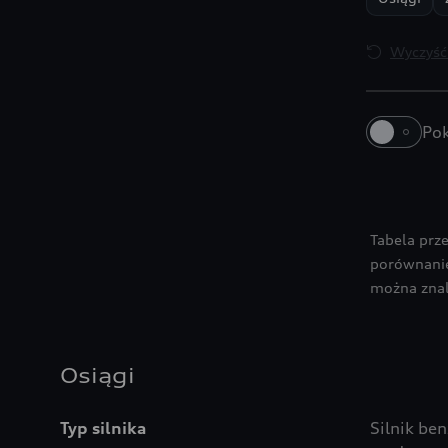
Wyczyść 
Pok
A6 Limousine
A6 Limousine e-hybrid
Tabela prz
porównanie.
można znal
Osiągi
Typ silnika
Silnik be