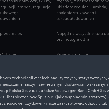
z bezpośrednim wtryskiem,
rzędowy, z bezpośrednim w
egulacji lambda, regulacją
układem regulacji lambda, 
stukowego i
spalania stukowego i
adowaniem
turbodoładowaniem
przednią oś
Napęd na wszystkie koła qu
technologią ultra
 S tronic
7-biegowa S tronic
zy 4.300 - 6.000 obr./min
185 kW (252 KM) przy 500
min⁻¹ / 220 kW (299 KM) 
bnych technologii w celach analitycznych, statystycznych,
systemowa silnika elektryc
umieszczanie naszym zewnętrznym dostawcom wskazanym w 
spalinowego
up Polska Sp. z o.o., a także Volkswagen Bank GmbH Sp. z o
rwis Ubezpieczeniowy Sp. z o.o. (jako współadministratorzy
220 kW
łecznościowe. Użytkownik może zaakceptować, odrzucić lub 