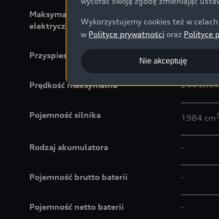
wycofać swoją zgodę zmieniając ustaw
Maksymalna moc silnika
-
Wykorzystujemy cookies też w celach 
elektrycznego
w
Polityce prywatności
oraz
Polityce 
Przyspieszenie 0-100 km/h
8,2 s
Nie akceptuję
Prędkość maksymalna
244 km/
Pojemność silnika
1984 cm
Rodzaj akumulatora
-
Pojemność brutto baterii
-
Pojemność netto baterii
-