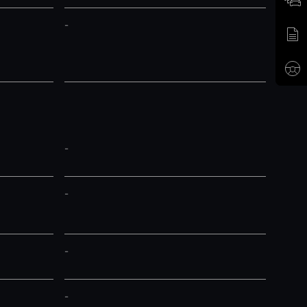
-
-
-
-
-