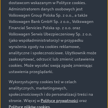
dostawcom wskazanym w Polityce cookies.
2
Moc dostępna w określonych sytuacjach drogowych zależy od
rozmaitych czynników, takich jak temperatura otoczenia, stan
Administratorem danych osobowych jest
naładowania/temperatura/kondycja lub fizyczne starzenie się
Volkswagen Group Polska Sp. z o.o., a także
akumulatora wysokonapięciowego. Wszelkie odchylenia od
Volkswagen Bank GmbH Sp. z o.o., Volkswagen
parametrów wskazanych powyżej mogą prowadzić do
Financial Servicies Polska sp. z o.o. oraz
zmniejszenia mocy. Moc dostępna w danym momencie
Volkswagen Serwis Ubezpieczeniowy Sp. z o.o.
wyświetlana jest na wskaźniku mocy pojazdu.
(jako współadministratorzy) w przypadku
wyrażenia zgody na cookies reklamowe,
3
Zużycie paliwa i emisji CO
zostało określone zgodnie z
2
analityczne i społecznościowe. Użytkownik może
procedurą WLTP.
zaakceptować, odrzucić lub zmienić ustawienia
Od 1 września 2018 r. wszystkie nowe pojazdy wprowadzane
cookies. Może wycofać swoją zgodę zmieniając
do obrotu w Unii Europejskiej muszą być badane i
homologowane zgodnie z procedurą WLTP określoną w
ustawienia przeglądarki.
rozporządzeniu Komisji (UE) 2017/1151.
Wykorzystujemy cookies też w celach
Prezentowane dane dotyczące wartości zużycia paliwa i emisji
analitycznych, marketingowych,
CO
są danymi zgodnymi ze świadectwem homologacji typu
2
społecznościowych i do personalizacji treści na
wyznaczonymi zgodnie z procedurą WLTP.
stronie. Więcej w
Polityce prywatności
oraz
Montaż akcesoriów w pojeździe może mieć wpływ na poziom
Polityce plików cookies
.
zużycia paliwa i emisji CO
oraz może nastąpić najwcześniej po
2