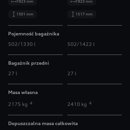
1923 mm
1923 mm
1501 mm
1517 mm
Pojemność bagażnika
502/1330 l
502/1422 l
Bagażnik przedni
27 l
27 l
Masa własna
4
4
2175 kg
2410 kg
Dopuszczalna masa całkowita