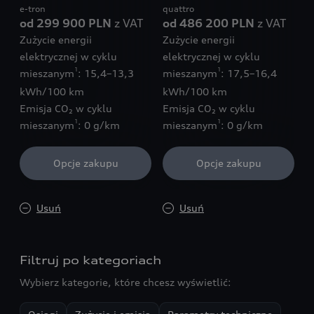
e-tron
quattro
od 299 900 PLN
z VAT
od 486 200 PLN
z VAT
Zużycie energii
Zużycie energii
elektrycznej w cyklu
elektrycznej w cyklu
1
1
mieszanym
: 15,4–13,3
mieszanym
: 17,5–16,4
kWh/100 km
kWh/100 km
Emisja CO₂ w cyklu
Emisja CO₂ w cyklu
1
1
mieszanym
: 0 g/km
mieszanym
: 0 g/km
Opcje zakupu
Opcje zakupu
Usuń
Usuń
Filtruj po kategoriach
Wybierz kategorie, które chcesz wyświetlić: