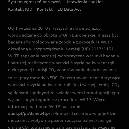
System zgłoszeń naruszeń
Ustawienia cookies
Zakopanem
Świat Audi RS
Kontakt IOD
Kontakt
EU Data Act
Audi driving experience
Od 1 września 2018 r. wszystkie nowe pojazdy
Audi exclusive
wprowadzane do obrotu w Unii Europejskiej muszą być
badane i homologowane zgodnie z procedurą WLTP
określoną w rozporządzeniu Komisji (UE) 2017/1151.
WLTP zapewnia bardziej rygorystyczne warunki badania
i bardziej realistyczne wartości zużycia paliwa/energii
elektrycznej i emisji CO
w porównaniu do stosowanej
2
to tej pory metody NEDC. Prezentowane dane dotyczące
wartości zużycia paliwa/energii elektrycznej i emisji CO
2
są danymi zgodnymi ze świadectwem homologacji typu
wyznaczonymi zgodnie z procedurą WLTP. Więcej
informacji na temat WLTP na stronie
audi.pl/pl/danewltp/
. Montaż akcesoriów w pojeździe
może mieć wpływ na poziom zużycia paliwa/energii,
emisję CO
lub zasięg oraz może nastąpić najwcześniej
2