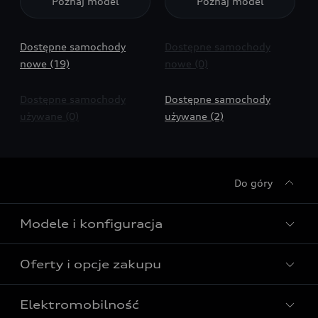
Poznaj model
Poznaj model
Dostępne samochody
Dostępne samochody
nowe (19)
nowe (0)
Dostępne samochody
Dostępne samochody
używane (0)
używane (2)
Do góry
Modele i konfiguracja
Oferty i opcje zakupu
Wszystkie modele Audi
Modele elektryczne Audi
Elektromobilność
Gotowe do odbioru