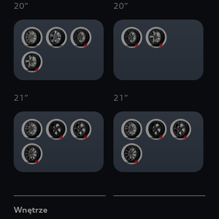
20
”
20
”
21
”
21
”
Wnętrze