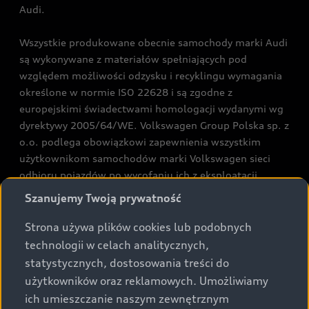
Audi.
Wszystkie produkowane obecnie samochody marki Audi
są wykonywane z materiałów spełniających pod
względem możliwości odzysku i recyklingu wymagania
określone w normie ISO 22628 i są zgodne z
europejskimi świadectwami homologacji wydanymi wg
dyrektywy 2005/64/WE. Volkswagen Group Polska sp. z
o.o. podlega obowiązkowi zapewnienia wszystkim
użytkownikom samochodów marki Volkswagen sieci
odbioru pojazdów po wycofaniu ich z eksploatacji,
zgodnie z wymaganiami ustawy z 20 stycznia 2005 r. o
Szanujemy Twoją prywatność
recyklingu pojazdów wycofanych z eksploatacji. Więcej
informacji dotyczących ekologii znajdą Państwo na
Strona używa plików cookies lub podobnych
stronie
Środowisko
.
technologii w celach analitycznych,
statystycznych, dostosowania treści do
użytkowników oraz reklamowych. Umożliwiamy
1
Dane na podstawie świadectw homologacji typu.
ich umieszczanie naszym zewnętrznym