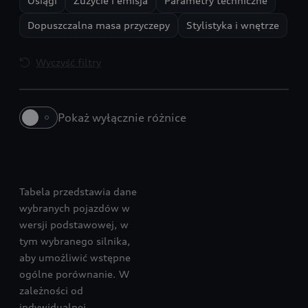
Osiągi
Zużycie i emisja
Parametry techniczne
Dopuszczalna masa przyczepy
Stylistyka i wnętrze
Wyczyść filtry
Pokaż wyłącznie różnice
A6 Sportback e-tron
S6 Avant e-tron
Tabela przedstawia dane
wybranych pojazdów w
wersji podstawowej, w
tym wybranego silnika,
aby umożliwić wstępne
ogólne porównanie. W
zależności od
indywidualnej