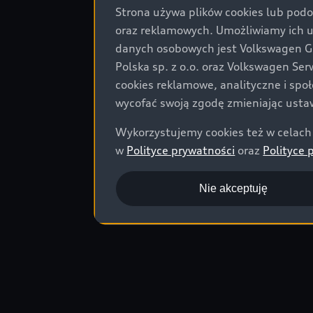
Strona używa plików cookies lub podo
Samoch
oraz reklamowych. Umożliwiamy ich 
Zużycie paliwa
danych osobowych jest Volkswagen Gro
1,7 l/100 km | 
Polska sp. z o.o. oraz Volkswagen Se
kWh/100 km
;
E
1
cookies reklamowe, analityczne i spo
mieszanym
: 5
wycofać swoją zgodę zmieniając ustaw
Wykorzystujemy cookies też w celach 
w
Polityce prywatności
oraz
Polityce 
Nie akceptuję