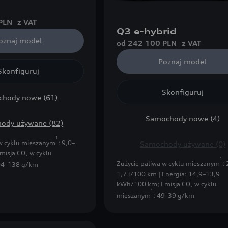
PLN
z VAT
Q3 e-hybrid
oznaj model
od 242 100 PLN
z VAT
Poznaj model
Skonfiguruj
Skonfiguruj
hody nowe (61)
Samochody nowe (4)
ody używane (82)
1
 w cyklu mieszanym
: 9,0–
Samochody używane (0)
misja CO₂ w cyklu
1
Zużycie paliwa w cyklu mieszanym
:
04–138 g/km
1,7 l/100 km | Energia: 14,9–13,9
kWh/100 km
;
Emisja CO₂ w cyklu
1
mieszanym
: 49–39 g/km