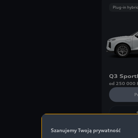
Plug-in hybri
Q3 Sport
od 250 000 
P
Samo
Szanujemy Twoją prywatność