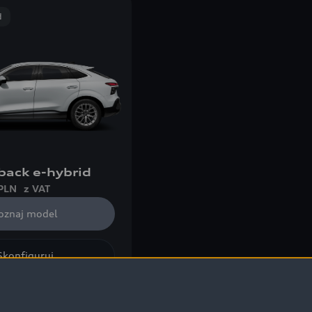
d
back e-hybrid
PLN
z VAT
oznaj model
Skonfiguruj
chody nowe (3)