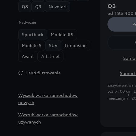
Q3
Q8
Q9
Nuvolari
od 195 400 
Nadwozie
P
Sportback
Modele RS
Modele S
SUV
Limousine
Avant
Allstreet
Samoc
Usuń filtrowanie
Samoch
Zużycie paliwa
5,3 l/100 km
;
E
Wyszukiwarka samochodów
1
mieszanym
: 2
nowych
Wyszukiwarka samochodów
używanych