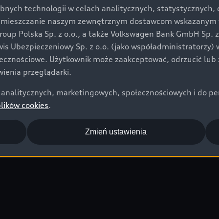
bnych technologii w celach analitycznych, statystycznych,
ody używane (1)
umieszczanie naszym zewnętrznym dostawcom wskazanym w 
1
 w cyklu mieszanym
: 2,2–
up Polska Sp. z o.o., a także Volkswagen Bank GmbH Sp. z o
Energia: 15,1–14,0
rwis Ubezpieczeniowy Sp. z o.o. (jako współadministratorzy
misja CO₂ w cyklu
łecznościowe. Użytkownik może zaakceptować, odrzucić lub 
0–39 g/km
ienia przeglądarki.
analitycznych, marketingowych, społecznościowych i do perso
plików cookies
.
Zmień ustawienia