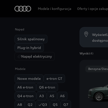
Audi
Modele i konfiguracja
Oferty i opcje zaku
Napęd
Wyświetl
Silnik spalinowy
dostępno
Plug-in hybrid
Wyniki
(4)
Napęd elektryczny
Modele
Benzyna/Dies
Nowe modele
e-tron GT
A6 e-tron
Q6 e-tron
Q4 e-tron
A3
A5
A6
A8
Q2
Q3
Q5
Q7