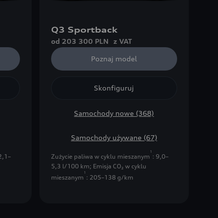
Q3 Sportback
od 203 300 PLN
z VAT
Poznaj model
Skonfiguruj
Samochody nowe (368)
Samochody używane (67)
1
 2,1–
Zużycie paliwa w cyklu mieszanym
: 9,0–
5,3 l/100 km
;
Emisja CO₂ w cyklu
1
mieszanym
: 205–138 g/km