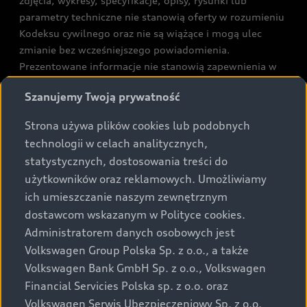
zdjęcia, wykresy, specyfikacje, opisy, rysunki lub
parametry techniczne nie stanowią oferty w rozumieniu
Kodeksu cywilnego oraz nie są wiążące i mogą ulec
zmianie bez wcześniejszego powiadomienia.
Prezentowane informacje nie stanowią zapewnienia w
rozumieniu art. 5561§2 Kodeksu cywilnego oraz art.
Szanujemy Twoją prywatność
43b ust. 2 pkt 2 lit. a-c Ustawy o prawach konsumenta.
Strona używa plików cookies lub podobnych
Podane kwoty są rekomendowane i obejmują podatek
technologii w celach analitycznych,
VAT (23%), chyba że inaczej zaznaczono.
statystycznych, dostosowania treści do
użytkowników oraz reklamowych. Umożliwiamy
Audi zastrzega sobie możliwość wprowadzenia zmian w
ich umieszczanie naszym zewnętrznym
prezentowanych wersjach. Przedstawione detale
dostawcom wskazanym w Polityce cookies.
wyposażenia mogą różnić się od specyfikacji
przewidzianej na rynek polski. Zamieszczone zdjęcia
Administratorem danych osobowych jest
mogą przedstawiać wyposażenie opcjonalne, dostępne
Volkswagen Group Polska Sp. z o.o., a także
za dopłatą. Wiążące ustalenie ceny, wyposażenia i
Volkswagen Bank GmbH Sp. z o.o., Volkswagen
specyfikacji pojazdu następują w umowie sprzedaży, a
Financial Servicies Polska sp. z o.o. oraz
określenie parametrów technicznych zawiera
Volkswagen Serwis Ubezpieczeniowy Sp. z o.o.