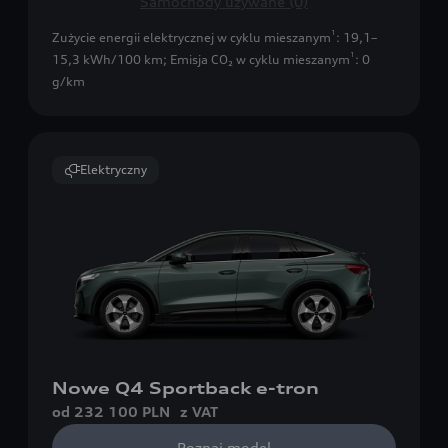
Samochody używane (0)
1
Zużycie energii elektrycznej w cyklu mieszanym
: 19,1–
1
15,3 kWh/100 km
;
Emisja CO₂ w cyklu mieszanym
: 0
g/km
Elektryczny
Nowe Q4 Sportback e-tron
od 232 100 PLN
z VAT
Poznaj model