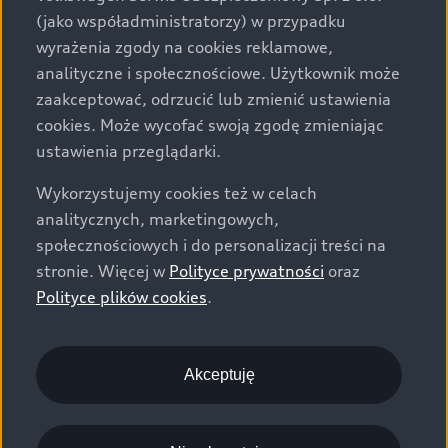
świadectwo homologacji typu pojazdu. Zastrzegamy
(jako współadministratorzy) w przypadku
sobie prawo do zmian i pomyłek. Wszelkie informacje
wyrażenia zgody na cookies reklamowe,
prezentowane na stronie są aktualne na dzień ich
analityczne i społecznościowe. Użytkownik może
zamieszczania. W celu uzyskania najnowszych
zaakceptować, odrzucić lub zmienić ustawienia
informacji prosimy kontaktować się z Partnerem Marki
cookies. Może wycofać swoją zgodę zmieniając
Audi.
ustawienia przeglądarki.
Wszystkie produkowane obecnie samochody marki Audi
Wykorzystujemy cookies też w celach
są wykonywane z materiałów spełniających pod
analitycznych, marketingowych,
względem możliwości odzysku i recyklingu wymagania
społecznościowych i do personalizacji treści na
określone w normie ISO 22628 i są zgodne z
stronie. Więcej w
Polityce prywatności
oraz
europejskimi świadectwami homologacji wydanymi wg
Polityce plików cookies
.
dyrektywy 2005/64/WE. Volkswagen Group Polska sp. z
o.o. podlega obowiązkowi zapewnienia wszystkim
użytkownikom samochodów marki Volkswagen sieci
odbioru pojazdów po wycofaniu ich z eksploatacji,
Akceptuję
zgodnie z wymaganiami ustawy z 20 stycznia 2005 r. o
recyklingu pojazdów wycofanych z eksploatacji. Więcej
informacji dotyczących ekologii znajdą Państwo na