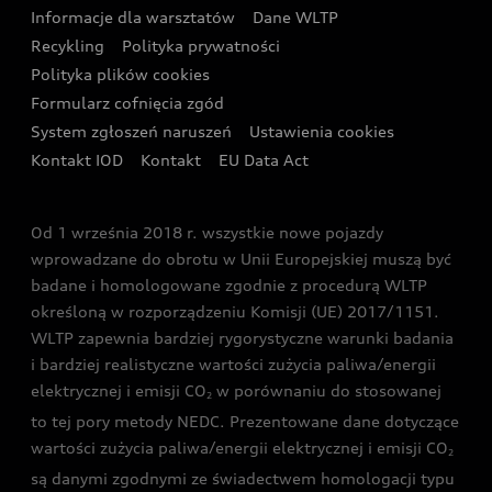
Katalog online akcesoriów
Oferta dla klientów prywatnych
Informacje dla warsztatów
Dane WLTP
Audi driving experience
Ładowanie
Recykling
Polityka prywatności
Kalkulator rat
Audi quattro Cup
Polityka plików cookies
Formularz cofnięcia zgód
Ubezpieczenie
Audi i Puchar Świata w Skokach Narciarskich w
System zgłoszeń naruszeń
Ustawienia cookies
Zakopanem
Świat Audi RS
Kontakt IOD
Kontakt
EU Data Act
Audi driving experience
Od 1 września 2018 r. wszystkie nowe pojazdy
Audi exclusive
wprowadzane do obrotu w Unii Europejskiej muszą być
badane i homologowane zgodnie z procedurą WLTP
określoną w rozporządzeniu Komisji (UE) 2017/1151.
WLTP zapewnia bardziej rygorystyczne warunki badania
i bardziej realistyczne wartości zużycia paliwa/energii
elektrycznej i emisji CO
w porównaniu do stosowanej
2
to tej pory metody NEDC. Prezentowane dane dotyczące
wartości zużycia paliwa/energii elektrycznej i emisji CO
2
są danymi zgodnymi ze świadectwem homologacji typu