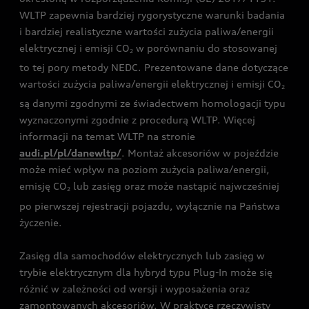
WLTP zapewnia bardziej rygorystyczne warunki badania
i bardziej realistyczne wartości zużycia paliwa/energii
elektrycznej i emisji CO
w porównaniu do stosowanej
2
to tej pory metody NEDC. Prezentowane dane dotyczące
wartości zużycia paliwa/energii elektrycznej i emisji CO
2
są danymi zgodnymi ze świadectwem homologacji typu
wyznaczonymi zgodnie z procedurą WLTP. Więcej
informacji na temat WLTP na stronie
audi.pl/pl/danewltp/
. Montaż akcesoriów w pojeździe
może mieć wpływ na poziom zużycia paliwa/energii,
emisję CO
lub zasięg oraz może nastąpić najwcześniej
2
po pierwszej rejestracji pojazdu, wyłącznie na Państwa
życzenie.
Zasięg dla samochodów elektrycznych lub zasięg w
trybie elektrycznym dla hybryd typu Plug-In może się
różnić w zależności od wersji i wyposażenia oraz
zamontowanych akcesoriów. W praktyce rzeczywisty