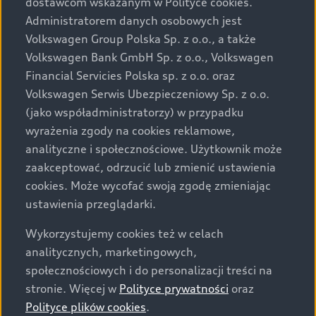
dostawcom wskazanym w Polityce cookies.
prezentowanych wersjach. Przedstawione detale
wyposażenia mogą różnić się od specyfikacji
Administratorem danych osobowych jest
przewidzianej na rynek polski. Zamieszczone zdjęcia
Volkswagen Group Polska Sp. z o.o., a także
mogą przedstawiać wyposażenie opcjonalne, dostępne
Volkswagen Bank GmbH Sp. z o.o., Volkswagen
za dopłatą. Wiążące ustalenie ceny, wyposażenia i
Financial Servicies Polska sp. z o.o. oraz
specyfikacji pojazdu następują w umowie sprzedaży, a
Volkswagen Serwis Ubezpieczeniowy Sp. z o.o.
określenie parametrów technicznych zawiera
(jako współadministratorzy) w przypadku
świadectwo homologacji typu pojazdu. Zastrzegamy
wyrażenia zgody na cookies reklamowe,
sobie prawo do zmian i pomyłek. Wszelkie informacje
analityczne i społecznościowe. Użytkownik może
prezentowane na stronie są aktualne na dzień ich
zaakceptować, odrzucić lub zmienić ustawienia
zamieszczania. W celu uzyskania najnowszych
cookies. Może wycofać swoją zgodę zmieniając
informacji prosimy kontaktować się z Partnerem Marki
ustawienia przeglądarki.
Audi.
Wykorzystujemy cookies też w celach
Wszystkie produkowane obecnie samochody marki Audi
analitycznych, marketingowych,
są wykonywane z materiałów spełniających pod
społecznościowych i do personalizacji treści na
względem możliwości odzysku i recyklingu wymagania
stronie. Więcej w
Polityce prywatności
oraz
określone w normie ISO 22628 i są zgodne z
Polityce plików cookies
.
europejskimi świadectwami homologacji wydanymi wg