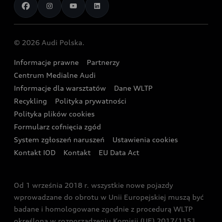
Aplikacja myAudi i usługi cyfrowe
Dostępne samochody nowe
Audi Revolut F1® Team
Porównaj nasze modele plug-in hybrid
Umów się na jazdę testową
Centrum napraw powypadkowych
Dostępne samochody używane
Audi Nuvolari
Skonfiguruj swoje Audi z napędem plug-in hybrid
Skonfiguruj swój model z Ekspertem Audi
© 2026 Audi Polska.
Gwarancja
Wyszukaj najbliższego Partnera Audi
Audi Sport Festiwal
Eksperci elektromobilności Audi
Informacje prawne
Partnerzy
Akcje serwisowe Audi
Oferta dla przedsiębiorców
Audi i Muzeum Sztuki Nowoczesnej w Warszawie
Centrum Medialne Audi
Zasięg
Katalog online akcesoriów
Oferta dla klientów prywatnych
Informacje dla warsztatów
Dane WLTP
Audi driving experience
Ładowanie
Recykling
Polityka prywatności
Kalkulator rat
Audi quattro Cup
Polityka plików cookies
Formularz cofnięcia zgód
Ubezpieczenie
Audi i Puchar Świata w Skokach Narciarskich w
System zgłoszeń naruszeń
Ustawienia cookies
Zakopanem
Świat Audi RS
Kontakt IOD
Kontakt
EU Data Act
Audi driving experience
Od 1 września 2018 r. wszystkie nowe pojazdy
Audi exclusive
wprowadzane do obrotu w Unii Europejskiej muszą być
badane i homologowane zgodnie z procedurą WLTP
określoną w rozporządzeniu Komisji (UE) 2017/1151.