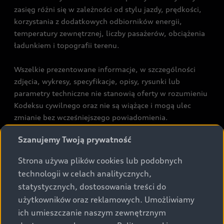
zasięg różni się w zależności od stylu jazdy, prędkości,
korzystania z dodatkowych odbiorników energii,
temperatury zewnętrznej, liczby pasażerów, obciążenia
ładunkiem i topografii terenu.
Wszelkie prezentowane informacje, w szczególności
zdjęcia, wykresy, specyfikacje, opisy, rysunki lub
parametry techniczne nie stanowią oferty w rozumieniu
Kodeksu cywilnego oraz nie są wiążące i mogą ulec
zmianie bez wcześniejszego powiadomienia.
Prezentowane informacje nie stanowią zapewnienia w
Szanujemy Twoją prywatność
rozumieniu art. 5561§2 Kodeksu cywilnego oraz art.
43b ust. 2 pkt 2 lit. a-c Ustawy o prawach konsumenta.
Strona używa plików cookies lub podobnych
technologii w celach analitycznych,
Podane kwoty są rekomendowane i obejmują podatek
statystycznych, dostosowania treści do
VAT (23%), chyba że inaczej zaznaczono.
użytkowników oraz reklamowych. Umożliwiamy
ich umieszczanie naszym zewnętrznym
Audi zastrzega sobie możliwość wprowadzenia zmian w