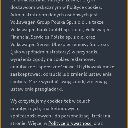
Audi zastrzega sobie możliwość wprowadzenia zmian w
dostawcom wskazanym w Polityce cookies.
prezentowanych wersjach. Przedstawione detale
wyposażenia mogą różnić się od specyfikacji
Administratorem danych osobowych jest
przewidzianej na rynek polski. Zamieszczone zdjęcia
Volkswagen Group Polska Sp. z o.o., a także
mogą przedstawiać wyposażenie opcjonalne, dostępne
Volkswagen Bank GmbH Sp. z o.o., Volkswagen
za dopłatą. Wiążące ustalenie ceny, wyposażenia i
Financial Servicies Polska sp. z o.o. oraz
specyfikacji pojazdu następują w umowie sprzedaży, a
Volkswagen Serwis Ubezpieczeniowy Sp. z o.o.
określenie parametrów technicznych zawiera
(jako współadministratorzy) w przypadku
świadectwo homologacji typu pojazdu. Zastrzegamy
wyrażenia zgody na cookies reklamowe,
sobie prawo do zmian i pomyłek. Wszelkie informacje
analityczne i społecznościowe. Użytkownik może
prezentowane na stronie są aktualne na dzień ich
zaakceptować, odrzucić lub zmienić ustawienia
zamieszczania. W celu uzyskania najnowszych
cookies. Może wycofać swoją zgodę zmieniając
informacji prosimy kontaktować się z Partnerem Marki
ustawienia przeglądarki.
Audi.
Wykorzystujemy cookies też w celach
Wszystkie produkowane obecnie samochody marki Audi
analitycznych, marketingowych,
są wykonywane z materiałów spełniających pod
społecznościowych i do personalizacji treści na
względem możliwości odzysku i recyklingu wymagania
stronie. Więcej w
Polityce prywatności
oraz
określone w normie ISO 22628 i są zgodne z