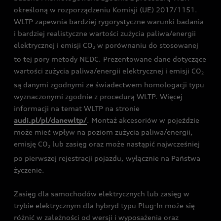
określoną w rozporządzeniu Komisji (UE) 2017/1151.
WLTP zapewnia bardziej rygorystyczne warunki badania
i bardziej realistyczne wartości zużycia paliwa/energii
elektrycznej i emisji CO
w porównaniu do stosowanej
2
to tej pory metody NEDC. Prezentowane dane dotyczące
wartości zużycia paliwa/energii elektrycznej i emisji CO
2
są danymi zgodnymi ze świadectwem homologacji typu
wyznaczonymi zgodnie z procedurą WLTP. Więcej
informacji na temat WLTP na stronie
audi.pl/pl/danewltp/
. Montaż akcesoriów w pojeździe
może mieć wpływ na poziom zużycia paliwa/energii,
emisję CO
lub zasięg oraz może nastąpić najwcześniej
2
po pierwszej rejestracji pojazdu, wyłącznie na Państwa
życzenie.
Zasięg dla samochodów elektrycznych lub zasięg w
trybie elektrycznym dla hybryd typu Plug-In może się
różnić w zależności od wersji i wyposażenia oraz