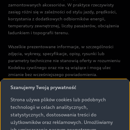
zamontowanych akcesoriów. W praktyce rzeczywisty
zasięg różni się w zależności od stylu jazdy, prędkości,
korzystania z dodatkowych odbiorników energii,
temperatury zewnętrznej, liczby pasażerów, obciążenia
ładunkiem i topografii terenu.
Wszelkie prezentowane informacje, w szczególności
zdjęcia, wykresy, specyfikacje, opisy, rysunki lub
parametry techniczne nie stanowią oferty w rozumieniu
Kodeksu cywilnego oraz nie są wiążące i mogą ulec
zmianie bez wcześniejszego powiadomienia.
Prezentowane informacje nie stanowią zapewnienia w
Szanujemy Twoją prywatność
rozumieniu art. 5561§2 Kodeksu cywilnego oraz art.
43b ust. 2 pkt 2 lit. a-c Ustawy o prawach konsumenta.
Strona używa plików cookies lub podobnych
technologii w celach analitycznych,
Podane kwoty są rekomendowane i obejmują podatek
statystycznych, dostosowania treści do
VAT (23%), chyba że inaczej zaznaczono.
użytkowników oraz reklamowych. Umożliwiamy
ich umieszczanie naszym zewnętrznym