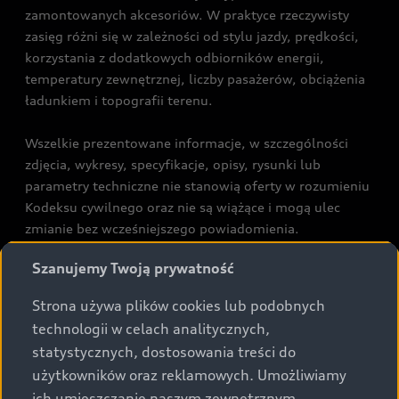
zamontowanych akcesoriów. W praktyce rzeczywisty
zasięg różni się w zależności od stylu jazdy, prędkości,
korzystania z dodatkowych odbiorników energii,
temperatury zewnętrznej, liczby pasażerów, obciążenia
ładunkiem i topografii terenu.
Wszelkie prezentowane informacje, w szczególności
zdjęcia, wykresy, specyfikacje, opisy, rysunki lub
parametry techniczne nie stanowią oferty w rozumieniu
Kodeksu cywilnego oraz nie są wiążące i mogą ulec
zmianie bez wcześniejszego powiadomienia.
Prezentowane informacje nie stanowią zapewnienia w
Szanujemy Twoją prywatność
rozumieniu art. 5561§2 Kodeksu cywilnego oraz art.
43b ust. 2 pkt 2 lit. a-c Ustawy o prawach konsumenta.
Strona używa plików cookies lub podobnych
technologii w celach analitycznych,
Podane kwoty są rekomendowane i obejmują podatek
statystycznych, dostosowania treści do
VAT (23%), chyba że inaczej zaznaczono.
użytkowników oraz reklamowych. Umożliwiamy
ich umieszczanie naszym zewnętrznym