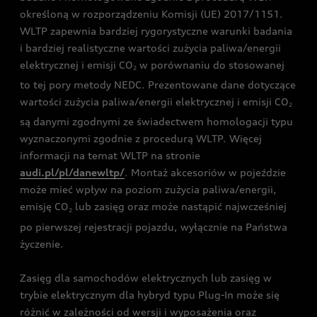
określoną w rozporządzeniu Komisji (UE) 2017/1151.
WLTP zapewnia bardziej rygorystyczne warunki badania
i bardziej realistyczne wartości zużycia paliwa/energii
elektrycznej i emisji CO
w porównaniu do stosowanej
2
to tej pory metody NEDC. Prezentowane dane dotyczące
wartości zużycia paliwa/energii elektrycznej i emisji CO
2
są danymi zgodnymi ze świadectwem homologacji typu
wyznaczonymi zgodnie z procedurą WLTP. Więcej
informacji na temat WLTP na stronie
audi.pl/pl/danewltp/
. Montaż akcesoriów w pojeździe
może mieć wpływ na poziom zużycia paliwa/energii,
emisję CO
lub zasięg oraz może nastąpić najwcześniej
2
po pierwszej rejestracji pojazdu, wyłącznie na Państwa
życzenie.
Zasięg dla samochodów elektrycznych lub zasięg w
trybie elektrycznym dla hybryd typu Plug-In może się
różnić w zależności od wersji i wyposażenia oraz