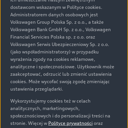
Audi zastrzega sobie możliwość wprowadzenia zmian w
dostawcom wskazanym w Polityce cookies.
prezentowanych wersjach. Przedstawione detale
wyposażenia mogą różnić się od specyfikacji
Administratorem danych osobowych jest
przewidzianej na rynek polski. Zamieszczone zdjęcia
Volkswagen Group Polska Sp. z o.o., a także
mogą przedstawiać wyposażenie opcjonalne, dostępne
Volkswagen Bank GmbH Sp. z o.o., Volkswagen
za dopłatą. Wiążące ustalenie ceny, wyposażenia i
Financial Servicies Polska sp. z o.o. oraz
specyfikacji pojazdu następują w umowie sprzedaży, a
Volkswagen Serwis Ubezpieczeniowy Sp. z o.o.
określenie parametrów technicznych zawiera
(jako współadministratorzy) w przypadku
świadectwo homologacji typu pojazdu. Zastrzegamy
wyrażenia zgody na cookies reklamowe,
sobie prawo do zmian i pomyłek. Wszelkie informacje
analityczne i społecznościowe. Użytkownik może
prezentowane na stronie są aktualne na dzień ich
zaakceptować, odrzucić lub zmienić ustawienia
zamieszczania. W celu uzyskania najnowszych
cookies. Może wycofać swoją zgodę zmieniając
informacji prosimy kontaktować się z Partnerem Marki
ustawienia przeglądarki.
Audi.
Wykorzystujemy cookies też w celach
Wszystkie produkowane obecnie samochody marki Audi
analitycznych, marketingowych,
są wykonywane z materiałów spełniających pod
społecznościowych i do personalizacji treści na
względem możliwości odzysku i recyklingu wymagania
stronie. Więcej w
Polityce prywatności
oraz
określone w normie ISO 22628 i są zgodne z