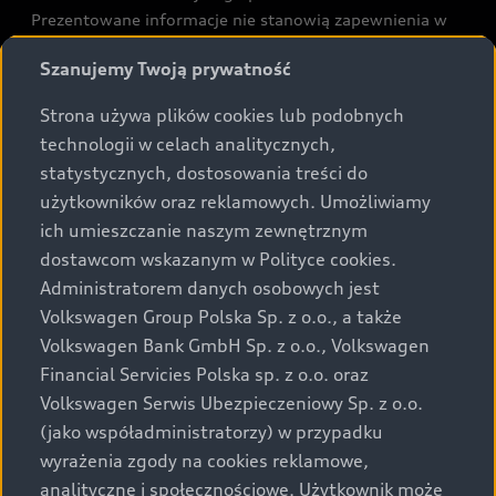
Prezentowane informacje nie stanowią zapewnienia w
rozumieniu art. 5561§2 Kodeksu cywilnego oraz art.
Szanujemy Twoją prywatność
43b ust. 2 pkt 2 lit. a-c Ustawy o prawach konsumenta.
Strona używa plików cookies lub podobnych
Podane kwoty są rekomendowane i obejmują podatek
technologii w celach analitycznych,
VAT (23%), chyba że inaczej zaznaczono.
statystycznych, dostosowania treści do
użytkowników oraz reklamowych. Umożliwiamy
Audi zastrzega sobie możliwość wprowadzenia zmian w
ich umieszczanie naszym zewnętrznym
prezentowanych wersjach. Przedstawione detale
dostawcom wskazanym w Polityce cookies.
wyposażenia mogą różnić się od specyfikacji
przewidzianej na rynek polski. Zamieszczone zdjęcia
Administratorem danych osobowych jest
mogą przedstawiać wyposażenie opcjonalne, dostępne
Volkswagen Group Polska Sp. z o.o., a także
za dopłatą. Wiążące ustalenie ceny, wyposażenia i
Volkswagen Bank GmbH Sp. z o.o., Volkswagen
specyfikacji pojazdu następują w umowie sprzedaży, a
Financial Servicies Polska sp. z o.o. oraz
określenie parametrów technicznych zawiera
Volkswagen Serwis Ubezpieczeniowy Sp. z o.o.
świadectwo homologacji typu pojazdu. Zastrzegamy
(jako współadministratorzy) w przypadku
sobie prawo do zmian i pomyłek. Wszelkie informacje
wyrażenia zgody na cookies reklamowe,
prezentowane na stronie są aktualne na dzień ich
analityczne i społecznościowe. Użytkownik może