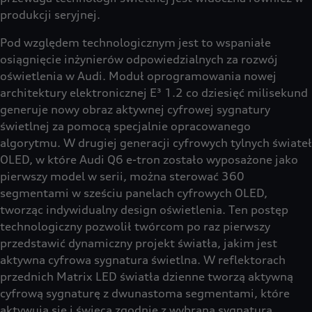
produkcji seryjnej.
Pod względem technologicznym jest to wspaniałe
osiągnięcie inżynierów odpowiedzialnych za rozwój
oświetlenia w Audi. Moduł oprogramowania nowej
architektury elektronicznej E³ 1.2 co dziesięć milisekund
generuje nowy obraz aktywnej cyfrowej sygnatury
świetlnej za pomocą specjalnie opracowanego
algorytmu. W drugiej generacji cyfrowych tylnych świateł
OLED, w które Audi Q6 e-tron zostało wyposażone jako
pierwszy model w serii, można sterować 360
segmentami w sześciu panelach cyfrowych OLED,
tworząc indywidualny design oświetlenia. Ten postęp
technologiczny pozwolił twórcom po raz pierwszy
przedstawić dynamiczny projekt światła, jakim jest
aktywna cyfrowa sygnatura świetlna. W reflektorach
przednich Matrix LED światła dzienne tworzą aktywną
cyfrową sygnaturę z dwunastoma segmentami, które
aktywują się i świecą zgodnie z wybraną sygnaturą