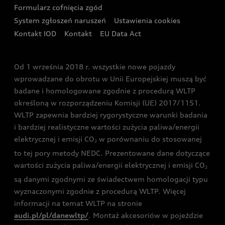
Formularz cofnięcia zgód
Ubezpieczenie
Audi i Puchar Świata w Skokach Narciarskich w
System zgłoszeń naruszeń
Ustawienia cookies
Zakopanem
Świat Audi RS
Kontakt IOD
Kontakt
EU Data Act
Audi driving experience
Od 1 września 2018 r. wszystkie nowe pojazdy
Audi exclusive
wprowadzane do obrotu w Unii Europejskiej muszą być
badane i homologowane zgodnie z procedurą WLTP
określoną w rozporządzeniu Komisji (UE) 2017/1151.
WLTP zapewnia bardziej rygorystyczne warunki badania
i bardziej realistyczne wartości zużycia paliwa/energii
elektrycznej i emisji CO
w porównaniu do stosowanej
2
to tej pory metody NEDC. Prezentowane dane dotyczące
wartości zużycia paliwa/energii elektrycznej i emisji CO
2
są danymi zgodnymi ze świadectwem homologacji typu
wyznaczonymi zgodnie z procedurą WLTP. Więcej
informacji na temat WLTP na stronie
audi.pl/pl/danewltp/
. Montaż akcesoriów w pojeździe