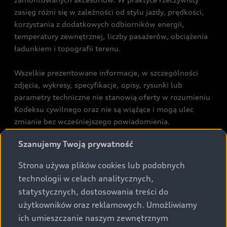
zasięg różni się w zależności od stylu jazdy, prędkości,
korzystania z dodatkowych odbiorników energii,
temperatury zewnętrznej, liczby pasażerów, obciążenia
ładunkiem i topografii terenu.
Wszelkie prezentowane informacje, w szczególności
zdjęcia, wykresy, specyfikacje, opisy, rysunki lub
parametry techniczne nie stanowią oferty w rozumieniu
Kodeksu cywilnego oraz nie są wiążące i mogą ulec
zmianie bez wcześniejszego powiadomienia.
Prezentowane informacje nie stanowią zapewnienia w
Szanujemy Twoją prywatność
rozumieniu art. 5561§2 Kodeksu cywilnego oraz art.
43b ust. 2 pkt 2 lit. a-c Ustawy o prawach konsumenta.
Strona używa plików cookies lub podobnych
technologii w celach analitycznych,
Podane kwoty są rekomendowane i obejmują podatek
statystycznych, dostosowania treści do
VAT (23%), chyba że inaczej zaznaczono.
użytkowników oraz reklamowych. Umożliwiamy
ich umieszczanie naszym zewnętrznym
Audi zastrzega sobie możliwość wprowadzenia zmian w