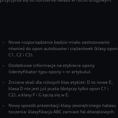
przyczynia się do obniżenia hałasu w ruchu drogowym.
›
Nowe rozporządzenie będzie miało zastosowanie
również do opon autobusów i ciężarówek (klasy opon
C1, C2 i C3).
›
Dodatkowe informacje na etykiecie opony
(identyfikator typu opony = nr artykułu).
›
Zmiana skali dla niższych klas etykiet: D to nowe E,
klasa D nie jest już pusta (dotyczy tylko opon C1 i
C2), a klasy F i G łączą się w E.
›
Nowy sposób prezentacji klasy zewnętrznego hałasu
toczenia: klasyfikacja ABC zamiast fal dźwiękowych.