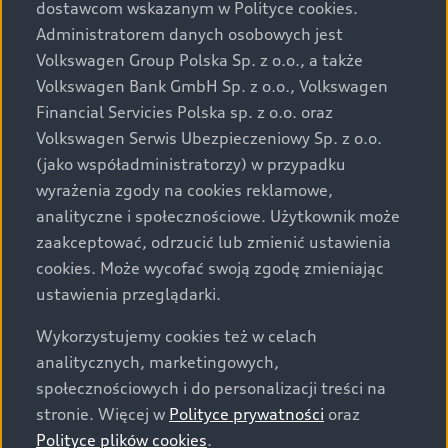
dostawcom wskazanym w Polityce cookies.
prezentowanych wersjach. Przedstawione detale
wyposażenia mogą różnić się od specyfikacji
Administratorem danych osobowych jest
przewidzianej na rynek polski. Zamieszczone zdjęcia
Volkswagen Group Polska Sp. z o.o., a także
mogą przedstawiać wyposażenie opcjonalne, dostępne
Volkswagen Bank GmbH Sp. z o.o., Volkswagen
za dopłatą. Wiążące ustalenie ceny, wyposażenia i
Financial Servicies Polska sp. z o.o. oraz
specyfikacji pojazdu następują w umowie sprzedaży, a
Volkswagen Serwis Ubezpieczeniowy Sp. z o.o.
określenie parametrów technicznych zawiera
(jako współadministratorzy) w przypadku
świadectwo homologacji typu pojazdu. Zastrzegamy
wyrażenia zgody na cookies reklamowe,
sobie prawo do zmian i pomyłek. Wszelkie informacje
analityczne i społecznościowe. Użytkownik może
prezentowane na stronie są aktualne na dzień ich
zaakceptować, odrzucić lub zmienić ustawienia
zamieszczania. W celu uzyskania najnowszych
cookies. Może wycofać swoją zgodę zmieniając
informacji prosimy kontaktować się z Partnerem Marki
ustawienia przeglądarki.
Audi.
Wykorzystujemy cookies też w celach
Wszystkie produkowane obecnie samochody marki Audi
analitycznych, marketingowych,
są wykonywane z materiałów spełniających pod
społecznościowych i do personalizacji treści na
względem możliwości odzysku i recyklingu wymagania
stronie. Więcej w
Polityce prywatności
oraz
określone w normie ISO 22628 i są zgodne z
Polityce plików cookies
.
europejskimi świadectwami homologacji wydanymi wg