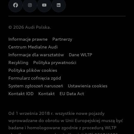
Porównaj modele Audi
Aplikacja myAudi i usługi cyfrowe
Dostępne samochody nowe
Audi Revolut F1® Team
Porównaj nasze modele plug-in hybrid
Umów się na jazdę testową
Centrum napraw powypadkowych
Dostępne samochody używane
Audi Nuvolari
Skonfiguruj swoje Audi z napędem plug-in hybrid
Skonfiguruj swój model z Ekspertem Audi
© 2026 Audi Polska.
Gwarancja
Wyszukaj najbliższego Partnera Audi
Audi Sport Festiwal
Eksperci elektromobilności Audi
Informacje prawne
Partnerzy
Akcje serwisowe Audi
Oferta dla przedsiębiorców
Audi i Muzeum Sztuki Nowoczesnej w Warszawie
Centrum Medialne Audi
Zasięg
Katalog online akcesoriów
Oferta dla klientów prywatnych
Informacje dla warsztatów
Dane WLTP
Audi driving experience
Ładowanie
Recykling
Polityka prywatności
Kalkulator rat
Audi quattro Cup
Polityka plików cookies
Formularz cofnięcia zgód
Ubezpieczenie
Audi i Puchar Świata w Skokach Narciarskich w
System zgłoszeń naruszeń
Ustawienia cookies
Zakopanem
Świat Audi RS
Kontakt IOD
Kontakt
EU Data Act
Audi driving experience
Od 1 września 2018 r. wszystkie nowe pojazdy
Audi exclusive
wprowadzane do obrotu w Unii Europejskiej muszą być
badane i homologowane zgodnie z procedurą WLTP