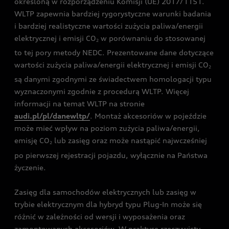
określoną w rozporządzeniu Komisji (UE) 2017/1151.
WLTP zapewnia bardziej rygorystyczne warunki badania
i bardziej realistyczne wartości zużycia paliwa/energii
elektrycznej i emisji CO
w porównaniu do stosowanej
2
to tej pory metody NEDC. Prezentowane dane dotyczące
wartości zużycia paliwa/energii elektrycznej i emisji CO
2
są danymi zgodnymi ze świadectwem homologacji typu
wyznaczonymi zgodnie z procedurą WLTP. Więcej
informacji na temat WLTP na stronie
audi.pl/pl/danewltp/
. Montaż akcesoriów w pojeździe
może mieć wpływ na poziom zużycia paliwa/energii,
emisję CO
lub zasięg oraz może nastąpić najwcześniej
2
po pierwszej rejestracji pojazdu, wyłącznie na Państwa
życzenie.
Zasięg dla samochodów elektrycznych lub zasięg w
trybie elektrycznym dla hybryd typu Plug-In może się
różnić w zależności od wersji i wyposażenia oraz
zamontowanych akcesoriów. W praktyce rzeczywisty