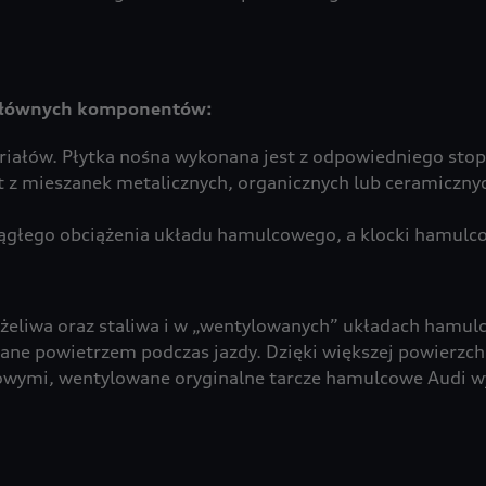
h głównych komponentów:
riałów. Płytka nośna wykonana jest z odpowiedniego stop
 z mieszanek metalicznych, organicznych lub ceramiczny
ciągłego obciążenia układu hamulcowego, a klocki hamulc
żeliwa oraz staliwa i w „wentylowanych” układach hamul
dzane powietrzem podczas jazdy. Dzięki większej powierz
owymi, wentylowane oryginalne tarcze hamulcowe Audi w