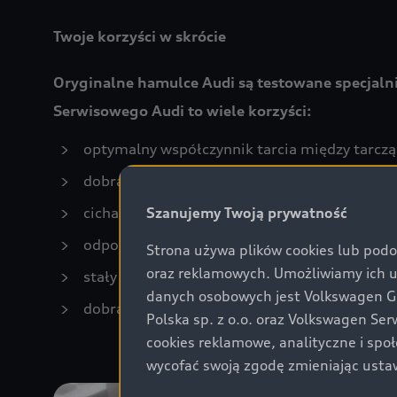
Twoje korzyści w skrócie
Oryginalne hamulce Audi są testowane specjalni
Serwisowego Audi to wiele korzyści:
optymalny współczynnik tarcia między tarczą
dobra wydajność nawet przy wielokrotnym
cicha, płynna i komfortowa praca,
Szanujemy Twoją prywatność
odporność na bardzo wysokie temperatury,
Strona używa plików cookies lub podo
oraz reklamowych. Umożliwiamy ich 
stały efekt hamowania w obu kierunkach obr
danych osobowych jest Volkswagen Gro
dobra zdolność samooczyszczania.
Polska sp. z o.o. oraz Volkswagen Se
cookies reklamowe, analityczne i spo
wycofać swoją zgodę zmieniając ustaw