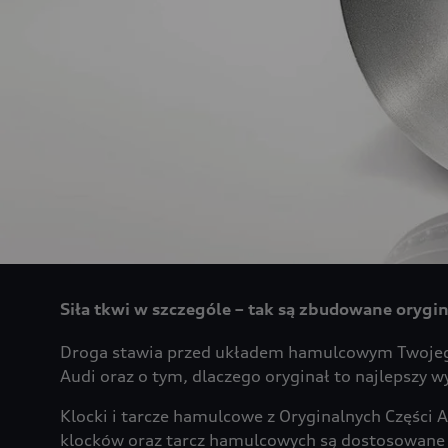
Siła tkwi w szczególe – tak są zbudowane orygi
Droga stawia przed układem hamulcowym Twojego
Audi oraz o tym, dlaczego oryginał to najlepszy w
Klocki i tarcze hamulcowe z Oryginalnych Części 
klocków oraz tarcz hamulcowych są dostosowane d