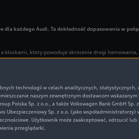
e dla każdego Audi. Ta dokładność dopasowania w połąc
 a klockami, który powoduje skrócenie drogi hamowania,
 gwałtownym hamowaniu,
bnych technologii w celach analitycznych, statystycznych,
umieszczanie naszym zewnętrznym dostawcom wskazanym w 
otu tarczy hamulcowej,
up Polska Sp. z o.o., a także Volkswagen Bank GmbH Sp. z o
rwis Ubezpieczeniowy Sp. z o.o. (jako współadministratorzy
łecznościowe. Użytkownik może zaakceptować, odrzucić lub 
ienia przeglądarki.