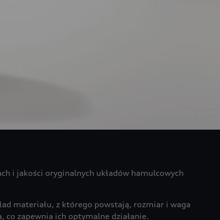
ch i jakości oryginalnych układów hamulcowych
ład materiału, z którego powstają, rozmiar i waga
 co zapewnia ich optymalne działanie.