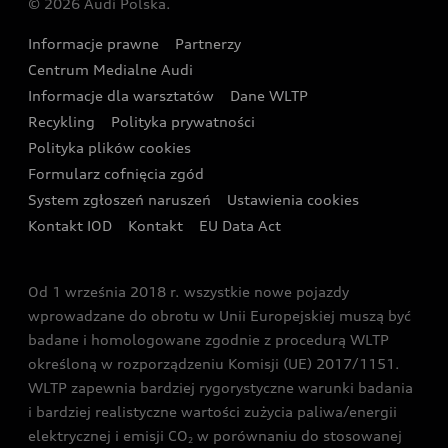
© 2026 Audi Polska.
Gwarancja
Wyszukaj najbliższego Partnera Audi
Audi Sport Festiwal
Eksperci elektromobilności Audi
Informacje prawne
Partnerzy
Akcje serwisowe Audi
Oferta dla przedsiębiorców
Audi i Muzeum Sztuki Nowoczesnej w Warszawie
Centrum Medialne Audi
Zasięg
Katalog online akcesoriów
Oferta dla klientów prywatnych
Informacje dla warsztatów
Dane WLTP
Audi driving experience
Ładowanie
Recykling
Polityka prywatności
Kalkulator rat
Audi quattro Cup
Polityka plików cookies
Formularz cofnięcia zgód
Ubezpieczenie
Audi i Puchar Świata w Skokach Narciarskich w
System zgłoszeń naruszeń
Ustawienia cookies
Zakopanem
Świat Audi RS
Kontakt IOD
Kontakt
EU Data Act
Audi driving experience
Od 1 września 2018 r. wszystkie nowe pojazdy
Audi exclusive
wprowadzane do obrotu w Unii Europejskiej muszą być
badane i homologowane zgodnie z procedurą WLTP
określoną w rozporządzeniu Komisji (UE) 2017/1151.
WLTP zapewnia bardziej rygorystyczne warunki badania
i bardziej realistyczne wartości zużycia paliwa/energii
elektrycznej i emisji CO
w porównaniu do stosowanej
2