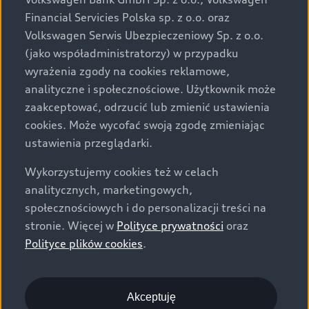
za dopłatą. Wiążące ustalenie ceny, wyposażenia i
Financial Servicies Polska sp. z o.o. oraz
specyfikacji pojazdu następują w umowie sprzedaży, a
Volkswagen Serwis Ubezpieczeniowy Sp. z o.o.
określenie parametrów technicznych zawiera
(jako współadministratorzy) w przypadku
świadectwo homologacji typu pojazdu. Zastrzegamy
wyrażenia zgody na cookies reklamowe,
sobie prawo do zmian i pomyłek. Wszelkie informacje
analityczne i społecznościowe. Użytkownik może
prezentowane na stronie są aktualne na dzień ich
zaakceptować, odrzucić lub zmienić ustawienia
zamieszczania. W celu uzyskania najnowszych
cookies. Może wycofać swoją zgodę zmieniając
informacji prosimy kontaktować się z Partnerem Marki
ustawienia przeglądarki.
Audi.
Wykorzystujemy cookies też w celach
Wszystkie produkowane obecnie samochody marki Audi
analitycznych, marketingowych,
są wykonywane z materiałów spełniających pod
społecznościowych i do personalizacji treści na
względem możliwości odzysku i recyklingu wymagania
stronie. Więcej w
Polityce prywatności
oraz
określone w normie ISO 22628 i są zgodne z
Polityce plików cookies
.
europejskimi świadectwami homologacji wydanymi wg
dyrektywy 2005/64/WE. Volkswagen Group Polska sp. z
o.o. podlega obowiązkowi zapewnienia wszystkim
użytkownikom samochodów marki Volkswagen sieci
Akceptuję