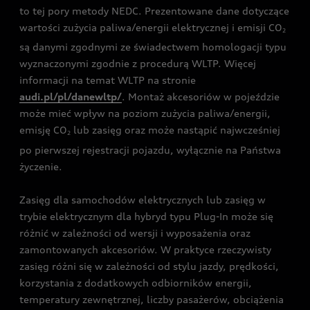
to tej pory metody NEDC. Prezentowane dane dotyczące
wartości zużycia paliwa/energii elektrycznej i emisji CO
2
są danymi zgodnymi ze świadectwem homologacji typu
wyznaczonymi zgodnie z procedurą WLTP. Więcej
informacji na temat WLTP na stronie
audi.pl/pl/danewltp/
. Montaż akcesoriów w pojeździe
może mieć wpływ na poziom zużycia paliwa/energii,
emisję CO
lub zasięg oraz może nastąpić najwcześniej
2
po pierwszej rejestracji pojazdu, wyłącznie na Państwa
życzenie.
Zasięg dla samochodów elektrycznych lub zasięg w
trybie elektrycznym dla hybryd typu Plug-In może się
różnić w zależności od wersji i wyposażenia oraz
zamontowanych akcesoriów. W praktyce rzeczywisty
zasięg różni się w zależności od stylu jazdy, prędkości,
korzystania z dodatkowych odbiorników energii,
temperatury zewnętrznej, liczby pasażerów, obciążenia