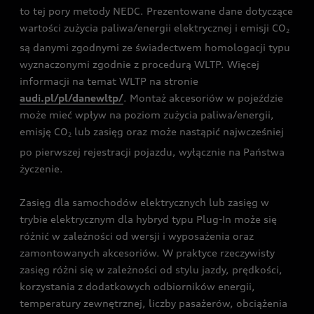
to tej pory metody NEDC. Prezentowane dane dotyczące
wartości zużycia paliwa/energii elektrycznej i emisji CO
2
są danymi zgodnymi ze świadectwem homologacji typu
wyznaczonymi zgodnie z procedurą WLTP. Więcej
informacji na temat WLTP na stronie
audi.pl/pl/danewltp/
. Montaż akcesoriów w pojeździe
może mieć wpływ na poziom zużycia paliwa/energii,
emisję CO
lub zasięg oraz może nastąpić najwcześniej
2
po pierwszej rejestracji pojazdu, wyłącznie na Państwa
życzenie.
Zasięg dla samochodów elektrycznych lub zasięg w
trybie elektrycznym dla hybryd typu Plug-In może się
różnić w zależności od wersji i wyposażenia oraz
zamontowanych akcesoriów. W praktyce rzeczywisty
zasięg różni się w zależności od stylu jazdy, prędkości,
korzystania z dodatkowych odbiorników energii,
temperatury zewnętrznej, liczby pasażerów, obciążenia