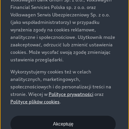
za dopłatą. Wiążące ustalenie ceny, wyposażenia i
Financial Servicies Polska sp. z o.o. oraz
specyfikacji pojazdu następują w umowie sprzedaży, a
Volkswagen Serwis Ubezpieczeniowy Sp. z o.o.
określenie parametrów technicznych zawiera
(jako współadministratorzy) w przypadku
świadectwo homologacji typu pojazdu. Zastrzegamy
wyrażenia zgody na cookies reklamowe,
sobie prawo do zmian i pomyłek. Wszelkie informacje
analityczne i społecznościowe. Użytkownik może
prezentowane na stronie są aktualne na dzień ich
zaakceptować, odrzucić lub zmienić ustawienia
zamieszczania. W celu uzyskania najnowszych
cookies. Może wycofać swoją zgodę zmieniając
informacji prosimy kontaktować się z Partnerem Marki
ustawienia przeglądarki.
Audi.
Wykorzystujemy cookies też w celach
Wszystkie produkowane obecnie samochody marki Audi
analitycznych, marketingowych,
są wykonywane z materiałów spełniających pod
społecznościowych i do personalizacji treści na
względem możliwości odzysku i recyklingu wymagania
stronie. Więcej w
Polityce prywatności
oraz
określone w normie ISO 22628 i są zgodne z
Polityce plików cookies
.
europejskimi świadectwami homologacji wydanymi wg
dyrektywy 2005/64/WE. Volkswagen Group Polska sp. z
o.o. podlega obowiązkowi zapewnienia wszystkim
użytkownikom samochodów marki Volkswagen sieci
Akceptuję