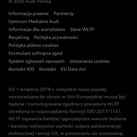
© 2026 Audi Polska.
Gwarancja
Wyszukaj najbliższego Partnera Audi
Audi Sport Festiwal
Eksperci elektromobilności Audi
Informacje prawne
Partnerzy
Akcje serwisowe Audi
Oferta dla przedsiębiorców
Audi i Muzeum Sztuki Nowoczesnej w Warszawie
Centrum Medialne Audi
Zasięg
Katalog online akcesoriów
Oferta dla klientów prywatnych
Informacje dla warsztatów
Dane WLTP
Audi driving experience
Ładowanie
Recykling
Polityka prywatności
Kalkulator rat
Audi quattro Cup
Polityka plików cookies
Formularz cofnięcia zgód
Ubezpieczenie
Audi i Puchar Świata w Skokach Narciarskich w
System zgłoszeń naruszeń
Ustawienia cookies
Zakopanem
Świat Audi RS
Kontakt IOD
Kontakt
EU Data Act
Audi driving experience
Od 1 września 2018 r. wszystkie nowe pojazdy
Audi exclusive
wprowadzane do obrotu w Unii Europejskiej muszą być
badane i homologowane zgodnie z procedurą WLTP
określoną w rozporządzeniu Komisji (UE) 2017/1151.
WLTP zapewnia bardziej rygorystyczne warunki badania
i bardziej realistyczne wartości zużycia paliwa/energii
elektrycznej i emisji CO
w porównaniu do stosowanej
2