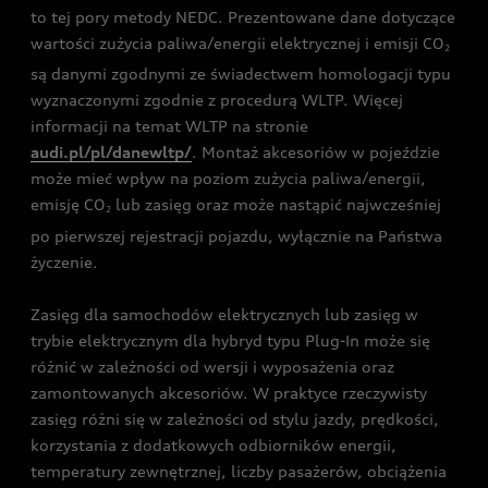
to tej pory metody NEDC. Prezentowane dane dotyczące
wartości zużycia paliwa/energii elektrycznej i emisji CO
2
są danymi zgodnymi ze świadectwem homologacji typu
wyznaczonymi zgodnie z procedurą WLTP. Więcej
informacji na temat WLTP na stronie
audi.pl/pl/danewltp/
. Montaż akcesoriów w pojeździe
może mieć wpływ na poziom zużycia paliwa/energii,
emisję CO
lub zasięg oraz może nastąpić najwcześniej
2
po pierwszej rejestracji pojazdu, wyłącznie na Państwa
życzenie.
Zasięg dla samochodów elektrycznych lub zasięg w
trybie elektrycznym dla hybryd typu Plug-In może się
różnić w zależności od wersji i wyposażenia oraz
zamontowanych akcesoriów. W praktyce rzeczywisty
zasięg różni się w zależności od stylu jazdy, prędkości,
korzystania z dodatkowych odbiorników energii,
temperatury zewnętrznej, liczby pasażerów, obciążenia