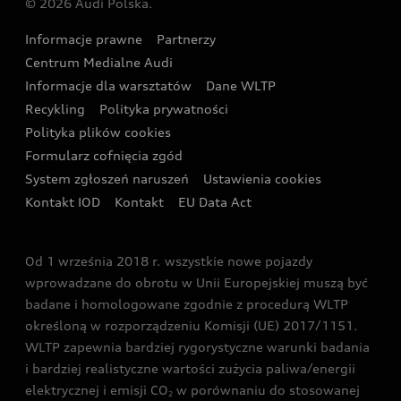
© 2026 Audi Polska.
Gwarancja
Wyszukaj najbliższego Partnera Audi
Audi Sport Festiwal
Eksperci elektromobilności Audi
Informacje prawne
Partnerzy
Akcje serwisowe Audi
Oferta dla przedsiębiorców
Audi i Muzeum Sztuki Nowoczesnej w Warszawie
Centrum Medialne Audi
Zasięg
Katalog online akcesoriów
Oferta dla klientów prywatnych
Informacje dla warsztatów
Dane WLTP
Audi driving experience
Ładowanie
Recykling
Polityka prywatności
Kalkulator rat
Audi quattro Cup
Polityka plików cookies
Formularz cofnięcia zgód
Ubezpieczenie
Audi i Puchar Świata w Skokach Narciarskich w
System zgłoszeń naruszeń
Ustawienia cookies
Zakopanem
Świat Audi RS
Kontakt IOD
Kontakt
EU Data Act
Audi driving experience
Od 1 września 2018 r. wszystkie nowe pojazdy
Audi exclusive
wprowadzane do obrotu w Unii Europejskiej muszą być
badane i homologowane zgodnie z procedurą WLTP
określoną w rozporządzeniu Komisji (UE) 2017/1151.
WLTP zapewnia bardziej rygorystyczne warunki badania
i bardziej realistyczne wartości zużycia paliwa/energii
elektrycznej i emisji CO
w porównaniu do stosowanej
2