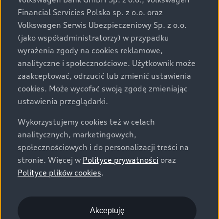
za dopłatą. Wiążące ustalenie ceny, wyposażenia i
Financial Servicies Polska sp. z o.o. oraz
specyfikacji pojazdu następują w umowie sprzedaży, a
Volkswagen Serwis Ubezpieczeniowy Sp. z o.o.
określenie parametrów technicznych zawiera
(jako współadministratorzy) w przypadku
świadectwo homologacji typu pojazdu. Zastrzegamy
wyrażenia zgody na cookies reklamowe,
sobie prawo do zmian i pomyłek. Wszelkie informacje
analityczne i społecznościowe. Użytkownik może
prezentowane na stronie są aktualne na dzień ich
zaakceptować, odrzucić lub zmienić ustawienia
zamieszczania. W celu uzyskania najnowszych
cookies. Może wycofać swoją zgodę zmieniając
informacji prosimy kontaktować się z Partnerem Marki
ustawienia przeglądarki.
Audi.
Wykorzystujemy cookies też w celach
Wszystkie produkowane obecnie samochody marki Audi
analitycznych, marketingowych,
są wykonywane z materiałów spełniających pod
społecznościowych i do personalizacji treści na
względem możliwości odzysku i recyklingu wymagania
stronie. Więcej w
Polityce prywatności
oraz
określone w normie ISO 22628 i są zgodne z
Polityce plików cookies
.
europejskimi świadectwami homologacji wydanymi wg
dyrektywy 2005/64/WE. Volkswagen Group Polska sp. z
o.o. podlega obowiązkowi zapewnienia wszystkim
użytkownikom samochodów marki Volkswagen sieci
Akceptuję