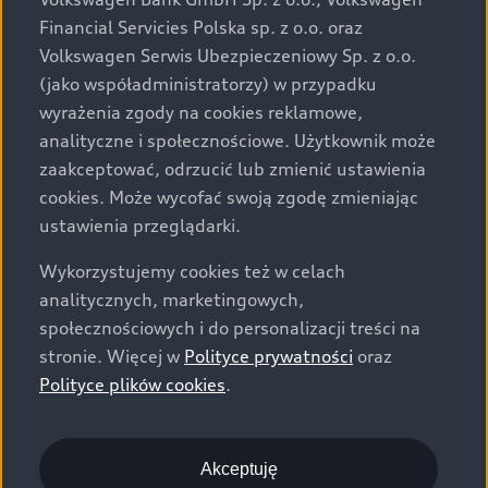
za dopłatą. Wiążące ustalenie ceny, wyposażenia i
Financial Servicies Polska sp. z o.o. oraz
specyfikacji pojazdu następują w umowie sprzedaży, a
Volkswagen Serwis Ubezpieczeniowy Sp. z o.o.
określenie parametrów technicznych zawiera
(jako współadministratorzy) w przypadku
świadectwo homologacji typu pojazdu. Zastrzegamy
wyrażenia zgody na cookies reklamowe,
sobie prawo do zmian i pomyłek. Wszelkie informacje
analityczne i społecznościowe. Użytkownik może
prezentowane na stronie są aktualne na dzień ich
zaakceptować, odrzucić lub zmienić ustawienia
zamieszczania. W celu uzyskania najnowszych
cookies. Może wycofać swoją zgodę zmieniając
informacji prosimy kontaktować się z Partnerem Marki
ustawienia przeglądarki.
Audi.
Wykorzystujemy cookies też w celach
Wszystkie produkowane obecnie samochody marki Audi
analitycznych, marketingowych,
są wykonywane z materiałów spełniających pod
społecznościowych i do personalizacji treści na
względem możliwości odzysku i recyklingu wymagania
stronie. Więcej w
Polityce prywatności
oraz
określone w normie ISO 22628 i są zgodne z
Polityce plików cookies
.
europejskimi świadectwami homologacji wydanymi wg
dyrektywy 2005/64/WE. Volkswagen Group Polska sp. z
o.o. podlega obowiązkowi zapewnienia wszystkim
użytkownikom samochodów marki Volkswagen sieci
Akceptuję