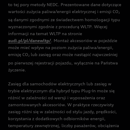
to tej pory metody NEDC. Prezentowane dane dotyczące
wartości zużycia paliwa/energii elektrycznej i emisji CO
2
są danymi zgodnymi ze świadectwem homologacji typu
wyznaczonymi zgodnie z procedurą WLTP. Więcej
informacji na temat WLTP na stronie
audi.pl/pl/danewltp/
. Montaż akcesoriów w pojeździe
może mieć wpływ na poziom zużycia paliwa/energii,
emisję CO
lub zasięg oraz może nastąpić najwcześniej
2
po pierwszej rejestracji pojazdu, wyłącznie na Państwa
życzenie.
Zasięg dla samochodów elektrycznych lub zasięg w
trybie elektrycznym dla hybryd typu Plug-In może się
różnić w zależności od wersji i wyposażenia oraz
zamontowanych akcesoriów. W praktyce rzeczywisty
zasięg różni się w zależności od stylu jazdy, prędkości,
korzystania z dodatkowych odbiorników energii,
temperatury zewnętrznej, liczby pasażerów, obciążenia