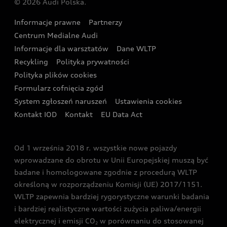
© 2026 Audi Polska.
Gwarancja
Wyszukaj najbliższego Partnera Audi
Audi Sport Festiwal
Eksperci elektromobilności Audi
Informacje prawne
Partnerzy
Akcje serwisowe Audi
Oferta dla przedsiębiorców
Audi i Muzeum Sztuki Nowoczesnej w Warszawie
Centrum Medialne Audi
Zasięg
Katalog online akcesoriów
Oferta dla klientów prywatnych
Informacje dla warsztatów
Dane WLTP
Audi driving experience
Ładowanie
Recykling
Polityka prywatności
Kalkulator rat
Audi quattro Cup
Polityka plików cookies
Formularz cofnięcia zgód
Ubezpieczenie
Audi i Puchar Świata w Skokach Narciarskich w
System zgłoszeń naruszeń
Ustawienia cookies
Zakopanem
Świat Audi RS
Kontakt IOD
Kontakt
EU Data Act
Audi driving experience
Od 1 września 2018 r. wszystkie nowe pojazdy
Audi exclusive
wprowadzane do obrotu w Unii Europejskiej muszą być
badane i homologowane zgodnie z procedurą WLTP
określoną w rozporządzeniu Komisji (UE) 2017/1151.
WLTP zapewnia bardziej rygorystyczne warunki badania
i bardziej realistyczne wartości zużycia paliwa/energii
elektrycznej i emisji CO
w porównaniu do stosowanej
2