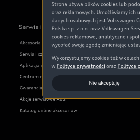
Strona używa plików cookies lub podo
oraz reklamowych. Umożliwiamy ich 
danych osobowych jest Volkswagen Gro
Serwis i akcesoria
Polska sp. z o.o. oraz Volkswagen Se
cookies reklamowe, analityczne i spo
Akcesoria
wycofać swoją zgodę zmieniając ustaw
Serwis i części
Wykorzystujemy cookies też w celach 
Aplikacja myAudi i usługi cyfrowe
w
Polityce prywatności
oraz
Polityce 
Centrum napraw powypadkowych
Nie akceptuję
Gwarancja
Akcje serwisowe Audi
Katalog online akcesoriów