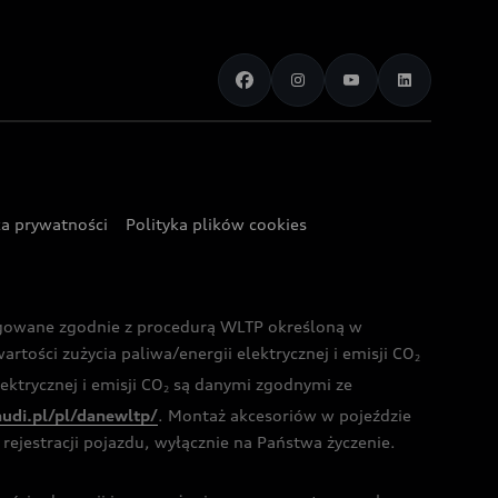
ka prywatności
Polityka plików cookies
ogowane zgodnie z procedurą WLTP określoną w
rtości zużycia paliwa/energii elektrycznej i emisji CO
2
ktrycznej i emisji CO
są danymi zgodnymi ze
2
audi.pl/pl/danewltp/
. Montaż akcesoriów w pojeździe
rejestracji pojazdu, wyłącznie na Państwa życzenie.