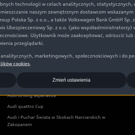
bnych technologii w celach analitycznych, statystycznych,
Audi exclusive
umieszczanie naszym zewnętrznym dostawcom wskazanym w 
up Polska Sp. z o.o., a także Volkswagen Bank GmbH Sp. z o
Świat Audi
rwis Ubezpieczeniowy Sp. z o.o. (jako współadministratorzy
łecznościowe. Użytkownik może zaakceptować, odrzucić lub 
Aktualności i historie postępu
ienia przeglądarki.
Audi Revolut F1® Team
analitycznych, marketingowych, społecznościowych i do perso
Audi Nuvolari
plików cookies
.
Audi Sport Festiwal
Zmień ustawienia
Audi i Muzeum Sztuki Nowoczesnej w Warszawie
Audi driving experience
Audi quattro Cup
Audi i Puchar Świata w Skokach Narciarskich w
Zakopanem