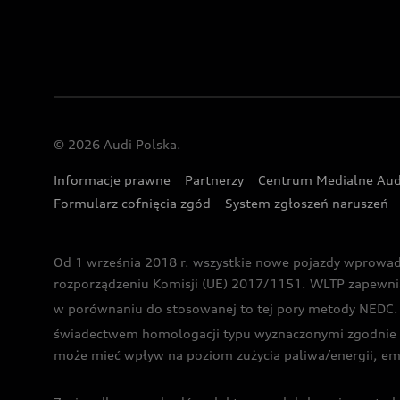
© 2026 Audi Polska.
Informacje prawne
Partnerzy
Centrum Medialne Aud
Formularz cofnięcia zgód
System zgłoszeń naruszeń
Od 1 września 2018 r. wszystkie nowe pojazdy wprowa
rozporządzeniu Komisji (UE) 2017/1151. WLTP zapewnia ba
w porównaniu do stosowanej to tej pory metody NEDC. P
świadectwem homologacji typu wyznaczonymi zgodnie z
może mieć wpływ na poziom zużycia paliwa/energii, em