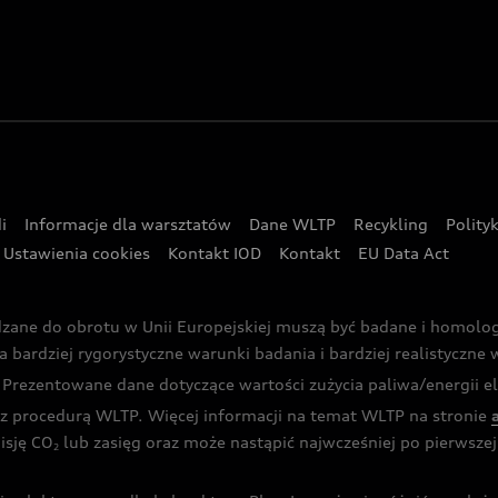
i
Informacje dla warsztatów
Dane WLTP
Recykling
Polity
Ustawienia cookies
Kontakt IOD
Kontakt
EU Data Act
dzane do obrotu w Unii Europejskiej muszą być badane i homol
rdziej rygorystyczne warunki badania i bardziej realistyczne wa
rezentowane dane dotyczące wartości zużycia paliwa/energii ele
 procedurą WLTP. Więcej informacji na temat WLTP na stronie
isję CO
lub zasięg oraz może nastąpić najwcześniej po pierwszej 
2