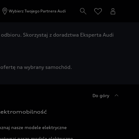
Wybierz Twojego Partnera Audi
odbioru. Skorzystaj z doradztwa Eksperta Audi
zą ofertę na wybrany samochód.
Do góry
lektromobilność
oznaj nasze modele elektryczne
orównaj nasze modele elektryczne