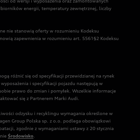
żności od wersji i wyposażenia oraz zamontowanych
dbiorników energii, temperatury zewnętrznej, liczby
czne nie stanowią oferty w rozumieniu Kodeksu
tanowią zapewnienia w rozumieniu art. 5561§2 Kodeksu
 różnić się od specyfikacji przewidzianej na rynek
wyposażenia i specyfikacji pojazdu następują w
sobie prawo do zmian i pomyłek. Wszelkie informacje
taktować się z Partnerem Marki Audi.
wości odzysku i recyklingu wymagania określone w
gen Group Polska sp. z o.o. podlega obowiązkowi
tacji, zgodnie z wymaganiami ustawy z 20 stycznia
onie
Środowisko
.