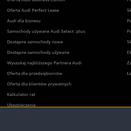
Oferta Audi Perfect Lease
S
Audi dla biznesu
P
Samochody używane Audi Select :plus
P
Dostępne samochody nowe
S
Dostępne samochody używane
E
Wyszukaj najbliższego Partnera Audi
Z
Oferta dla przedsiębiorców
Ł
Oferta dla klientów prywatnych
Kalkulator rat
Ubezpieczenie
Świat Audi RS
Audi driving experience