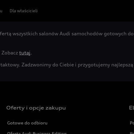
pu
Dla właścicieli
fertą wszystkich salonów Audi samochodów gotowych do 
. Zobacz
tutaj
.
kontaktowy. Zadzwonimy do Ciebie i przygotujemy najleps
Oferty i opcje zakupu
E
Gotowe do odbioru
P
Oferta Audi Business Edition
P