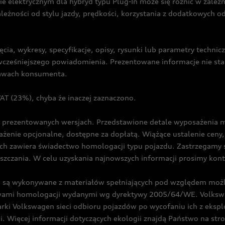
ie elektrycznym dla hybryd typu Plug-In może się różnić w zale
ależności od stylu jazdy, prędkości, korzystania z dodatkowych o
cia, wykresy, specyfikacje, opisy, rysunki lub parametry techni
z wcześniejszego powiadomienia. Prezentowane informacje nie s
prawach konsumenta.
T (23%), chyba że inaczej zaznaczono.
prezentowanych wersjach. Przedstawione detale wyposażenia mogą
żenie opcjonalne, dostępne za dopłatą. Wiążące ustalenie ceny, 
ch zawiera świadectwo homologacji typu pojazdu. Zastrzegamy 
eszczania. W celu uzyskania najnowszych informacji prosimy kon
są wykonywane z materiałów spełniających pod względem możli
twami homologacji wydanymi wg dyrektywy 2005/64/WE. Volkswa
Volkswagen sieci odbioru pojazdów po wycofaniu ich z eksploa
i. Więcej informacji dotyczących ekologii znajdą Państwo na str