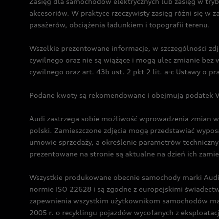
Zasięg dla samochodów elektrycznych lub zasięg w tryb
akcesoriów. W praktyce rzeczywisty zasięg różni się w z
pasażerów, obciążenia ładunkiem i topografii terenu.
Wszelkie prezentowane informacje, w szczególności zdję
cywilnego oraz nie są wiążące i mogą ulec zmianie be
cywilnego oraz art. 43b ust. 2 pkt 2 lit. a-c Ustawy o 
Podane kwoty są rekomendowane i obejmują podatek VA
Audi zastrzega sobie możliwość wprowadzenia zmian w 
polski. Zamieszczone zdjęcia mogą przedstawiać wyposa
umowie sprzedaży, a określenie parametrów techniczny
prezentowane na stronie są aktualne na dzień ich zami
Wszystkie produkowane obecnie samochody marki Audi 
normie ISO 22628 i są zgodne z europejskimi świadec
zapewnienia wszystkim użytkownikom samochodów marki 
2005 r. o recyklingu pojazdów wycofanych z eksploatacj