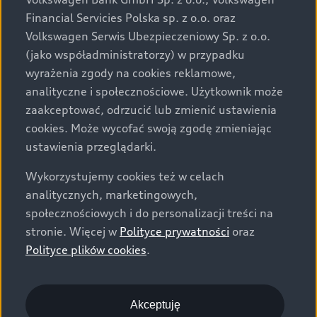
za dopłatą. Wiążące ustalenie ceny, wyposażenia i
Financial Servicies Polska sp. z o.o. oraz
specyfikacji pojazdu następują w umowie sprzedaży, a
Volkswagen Serwis Ubezpieczeniowy Sp. z o.o.
określenie parametrów technicznych zawiera
(jako współadministratorzy) w przypadku
świadectwo homologacji typu pojazdu. Zastrzegamy
wyrażenia zgody na cookies reklamowe,
sobie prawo do zmian i pomyłek. Wszelkie informacje
analityczne i społecznościowe. Użytkownik może
prezentowane na stronie są aktualne na dzień ich
zaakceptować, odrzucić lub zmienić ustawienia
zamieszczania. W celu uzyskania najnowszych
cookies. Może wycofać swoją zgodę zmieniając
informacji prosimy kontaktować się z Partnerem Marki
ustawienia przeglądarki.
Audi.
Wykorzystujemy cookies też w celach
Wszystkie produkowane obecnie samochody marki Audi
analitycznych, marketingowych,
są wykonywane z materiałów spełniających pod
społecznościowych i do personalizacji treści na
względem możliwości odzysku i recyklingu wymagania
stronie. Więcej w
Polityce prywatności
oraz
określone w normie ISO 22628 i są zgodne z
Polityce plików cookies
.
europejskimi świadectwami homologacji wydanymi wg
dyrektywy 2005/64/WE. Volkswagen Group Polska sp. z
o.o. podlega obowiązkowi zapewnienia wszystkim
użytkownikom samochodów marki Volkswagen sieci
Akceptuję