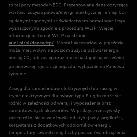
to tej pory metody NEDC. Prezentowane dane dotyczące
wartości zużycia paliwa/energii elektrycznej i emisji CO
2
są danymi zgodnymi ze świadectwem homologacji typu
wyznaczonymi zgodnie z procedurą WLTP. Więcej
informacji na temat WLTP na stronie
audi.pl/pl/danewltp/
. Montaż akcesoriów w pojeździe
może mieć wpływ na poziom zużycia paliwa/energii,
emisję CO
lub zasięg oraz może nastąpić najwcześniej
2
po pierwszej rejestracji pojazdu, wyłącznie na Państwa
życzenie.
Zasięg dla samochodów elektrycznych lub zasięg w
trybie elektrycznym dla hybryd typu Plug-In może się
różnić w zależności od wersji i wyposażenia oraz
zamontowanych akcesoriów. W praktyce rzeczywisty
zasięg różni się w zależności od stylu jazdy, prędkości,
korzystania z dodatkowych odbiorników energii,
temperatury zewnętrznej, liczby pasażerów, obciążenia