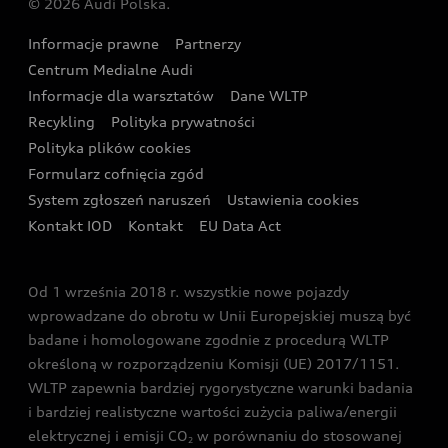
© 2026 Audi Polska.
Gwarancja
Wyszukaj najbliższego Partnera Audi
Audi Sport Festiwal
Eksperci elektromobilności Audi
Informacje prawne
Partnerzy
Akcje serwisowe Audi
Oferta dla przedsiębiorców
Audi i Muzeum Sztuki Nowoczesnej w Warszawie
Centrum Medialne Audi
Zasięg
Katalog online akcesoriów
Oferta dla klientów prywatnych
Informacje dla warsztatów
Dane WLTP
Audi driving experience
Ładowanie
Recykling
Polityka prywatności
Kalkulator rat
Audi quattro Cup
Polityka plików cookies
Formularz cofnięcia zgód
Ubezpieczenie
Audi i Puchar Świata w Skokach Narciarskich w
System zgłoszeń naruszeń
Ustawienia cookies
Zakopanem
Świat Audi RS
Kontakt IOD
Kontakt
EU Data Act
Audi driving experience
Od 1 września 2018 r. wszystkie nowe pojazdy
Audi exclusive
wprowadzane do obrotu w Unii Europejskiej muszą być
badane i homologowane zgodnie z procedurą WLTP
określoną w rozporządzeniu Komisji (UE) 2017/1151.
WLTP zapewnia bardziej rygorystyczne warunki badania
i bardziej realistyczne wartości zużycia paliwa/energii
elektrycznej i emisji CO
w porównaniu do stosowanej
2