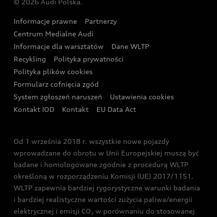
© 2026 Audi Polska.
Gwarancja
Wyszukaj najbliższego Partnera Audi
Audi Sport Festiwal
Eksperci elektromobilności Audi
Informacje prawne
Partnerzy
Akcje serwisowe Audi
Oferta dla przedsiębiorców
Audi i Muzeum Sztuki Nowoczesnej w Warszawie
Centrum Medialne Audi
Zasięg
Katalog online akcesoriów
Oferta dla klientów prywatnych
Informacje dla warsztatów
Dane WLTP
Audi driving experience
Ładowanie
Recykling
Polityka prywatności
Kalkulator rat
Audi quattro Cup
Polityka plików cookies
Formularz cofnięcia zgód
Ubezpieczenie
Audi i Puchar Świata w Skokach Narciarskich w
System zgłoszeń naruszeń
Ustawienia cookies
Zakopanem
Świat Audi RS
Kontakt IOD
Kontakt
EU Data Act
Audi driving experience
Od 1 września 2018 r. wszystkie nowe pojazdy
Audi exclusive
wprowadzane do obrotu w Unii Europejskiej muszą być
badane i homologowane zgodnie z procedurą WLTP
określoną w rozporządzeniu Komisji (UE) 2017/1151.
WLTP zapewnia bardziej rygorystyczne warunki badania
i bardziej realistyczne wartości zużycia paliwa/energii
elektrycznej i emisji CO
w porównaniu do stosowanej
2