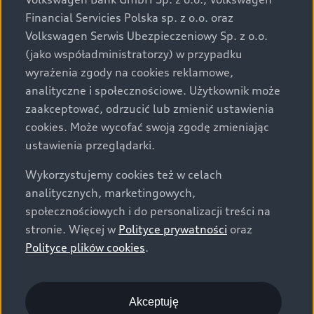
za dopłatą. Wiążące ustalenie ceny, wyposażenia i
Financial Servicies Polska sp. z o.o. oraz
specyfikacji pojazdu następują w umowie sprzedaży, a
Volkswagen Serwis Ubezpieczeniowy Sp. z o.o.
określenie parametrów technicznych zawiera
(jako współadministratorzy) w przypadku
świadectwo homologacji typu pojazdu. Zastrzegamy
wyrażenia zgody na cookies reklamowe,
sobie prawo do zmian i pomyłek. Wszelkie informacje
analityczne i społecznościowe. Użytkownik może
prezentowane na stronie są aktualne na dzień ich
zaakceptować, odrzucić lub zmienić ustawienia
zamieszczania. W celu uzyskania najnowszych
cookies. Może wycofać swoją zgodę zmieniając
informacji prosimy kontaktować się z Partnerem Marki
ustawienia przeglądarki.
Audi.
Wykorzystujemy cookies też w celach
Wszystkie produkowane obecnie samochody marki Audi
analitycznych, marketingowych,
są wykonywane z materiałów spełniających pod
społecznościowych i do personalizacji treści na
względem możliwości odzysku i recyklingu wymagania
stronie. Więcej w
Polityce prywatności
oraz
określone w normie ISO 22628 i są zgodne z
Polityce plików cookies
.
europejskimi świadectwami homologacji wydanymi wg
dyrektywy 2005/64/WE. Volkswagen Group Polska sp. z
o.o. podlega obowiązkowi zapewnienia wszystkim
użytkownikom samochodów marki Volkswagen sieci
Akceptuję