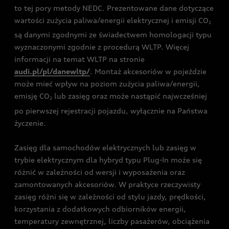
to tej pory metody NEDC. Prezentowane dane dotyczące
wartości zużycia paliwa/energii elektrycznej i emisji CO
2
są danymi zgodnymi ze świadectwem homologacji typu
wyznaczonymi zgodnie z procedurą WLTP. Więcej
informacji na temat WLTP na stronie
audi.pl/pl/danewltp/
. Montaż akcesoriów w pojeździe
może mieć wpływ na poziom zużycia paliwa/energii,
emisję CO
lub zasięg oraz może nastąpić najwcześniej
2
po pierwszej rejestracji pojazdu, wyłącznie na Państwa
życzenie.
Zasięg dla samochodów elektrycznych lub zasięg w
trybie elektrycznym dla hybryd typu Plug-In może się
różnić w zależności od wersji i wyposażenia oraz
zamontowanych akcesoriów. W praktyce rzeczywisty
zasięg różni się w zależności od stylu jazdy, prędkości,
korzystania z dodatkowych odbiorników energii,
temperatury zewnętrznej, liczby pasażerów, obciążenia