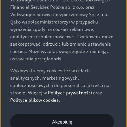
za dopłatą. Wiążące ustalenie ceny, wyposażenia i
Financial Servicies Polska sp. z o.o. oraz
specyfikacji pojazdu następują w umowie sprzedaży, a
Volkswagen Serwis Ubezpieczeniowy Sp. z o.o.
określenie parametrów technicznych zawiera
(jako współadministratorzy) w przypadku
świadectwo homologacji typu pojazdu. Zastrzegamy
wyrażenia zgody na cookies reklamowe,
sobie prawo do zmian i pomyłek. Wszelkie informacje
analityczne i społecznościowe. Użytkownik może
prezentowane na stronie są aktualne na dzień ich
zaakceptować, odrzucić lub zmienić ustawienia
zamieszczania. W celu uzyskania najnowszych
cookies. Może wycofać swoją zgodę zmieniając
informacji prosimy kontaktować się z Partnerem Marki
ustawienia przeglądarki.
Audi.
Wykorzystujemy cookies też w celach
Wszystkie produkowane obecnie samochody marki Audi
analitycznych, marketingowych,
są wykonywane z materiałów spełniających pod
społecznościowych i do personalizacji treści na
względem możliwości odzysku i recyklingu wymagania
stronie. Więcej w
Polityce prywatności
oraz
określone w normie ISO 22628 i są zgodne z
Polityce plików cookies
.
europejskimi świadectwami homologacji wydanymi wg
dyrektywy 2005/64/WE. Volkswagen Group Polska sp. z
o.o. podlega obowiązkowi zapewnienia wszystkim
użytkownikom samochodów marki Volkswagen sieci
Akceptuję