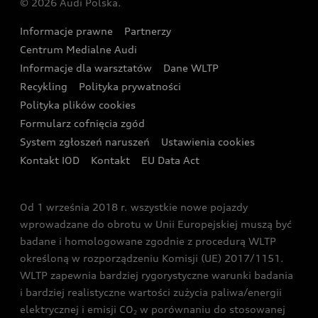
© 2026 Audi Polska.
Gwarancja
Wyszukaj najbliższego Partnera Audi
Audi Sport Festiwal
Eksperci elektromobilności Audi
Informacje prawne
Partnerzy
Akcje serwisowe Audi
Oferta dla przedsiębiorców
Audi i Muzeum Sztuki Nowoczesnej w Warszawie
Centrum Medialne Audi
Zasięg
Katalog online akcesoriów
Oferta dla klientów prywatnych
Informacje dla warsztatów
Dane WLTP
Audi driving experience
Ładowanie
Recykling
Polityka prywatności
Kalkulator rat
Audi quattro Cup
Polityka plików cookies
Formularz cofnięcia zgód
Ubezpieczenie
Audi i Puchar Świata w Skokach Narciarskich w
System zgłoszeń naruszeń
Ustawienia cookies
Zakopanem
Świat Audi RS
Kontakt IOD
Kontakt
EU Data Act
Audi driving experience
Od 1 września 2018 r. wszystkie nowe pojazdy
Audi exclusive
wprowadzane do obrotu w Unii Europejskiej muszą być
badane i homologowane zgodnie z procedurą WLTP
określoną w rozporządzeniu Komisji (UE) 2017/1151.
WLTP zapewnia bardziej rygorystyczne warunki badania
i bardziej realistyczne wartości zużycia paliwa/energii
elektrycznej i emisji CO
w porównaniu do stosowanej
2