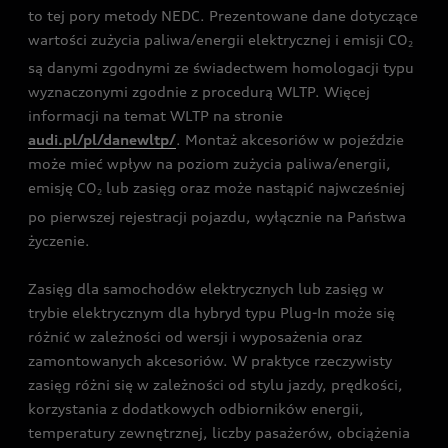
to tej pory metody NEDC. Prezentowane dane dotyczące
wartości zużycia paliwa/energii elektrycznej i emisji CO
2
są danymi zgodnymi ze świadectwem homologacji typu
wyznaczonymi zgodnie z procedurą WLTP. Więcej
informacji na temat WLTP na stronie
audi.pl/pl/danewltp/
. Montaż akcesoriów w pojeździe
może mieć wpływ na poziom zużycia paliwa/energii,
emisję CO
lub zasięg oraz może nastąpić najwcześniej
2
po pierwszej rejestracji pojazdu, wyłącznie na Państwa
życzenie.
Zasięg dla samochodów elektrycznych lub zasięg w
trybie elektrycznym dla hybryd typu Plug-In może się
różnić w zależności od wersji i wyposażenia oraz
zamontowanych akcesoriów. W praktyce rzeczywisty
zasięg różni się w zależności od stylu jazdy, prędkości,
korzystania z dodatkowych odbiorników energii,
temperatury zewnętrznej, liczby pasażerów, obciążenia