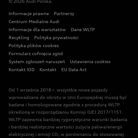
© 2026 Audi Polska.
Gwarancja
Wyszukaj najbliższego Partnera Audi
Audi Sport Festiwal
Eksperci elektromobilności Audi
Informacje prawne
Partnerzy
Akcje serwisowe Audi
Oferta dla przedsiębiorców
Audi i Muzeum Sztuki Nowoczesnej w Warszawie
Centrum Medialne Audi
Zasięg
Katalog online akcesoriów
Oferta dla klientów prywatnych
Informacje dla warsztatów
Dane WLTP
Audi driving experience
Ładowanie
Recykling
Polityka prywatności
Kalkulator rat
Audi quattro Cup
Polityka plików cookies
Formularz cofnięcia zgód
Ubezpieczenie
Audi i Puchar Świata w Skokach Narciarskich w
System zgłoszeń naruszeń
Ustawienia cookies
Zakopanem
Świat Audi RS
Kontakt IOD
Kontakt
EU Data Act
Audi driving experience
Od 1 września 2018 r. wszystkie nowe pojazdy
Audi exclusive
wprowadzane do obrotu w Unii Europejskiej muszą być
badane i homologowane zgodnie z procedurą WLTP
określoną w rozporządzeniu Komisji (UE) 2017/1151.
WLTP zapewnia bardziej rygorystyczne warunki badania
i bardziej realistyczne wartości zużycia paliwa/energii
elektrycznej i emisji CO
w porównaniu do stosowanej
2