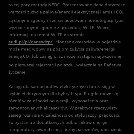
to tej pory metody NEDC. Prezentowane dane dotyczące
wartości zużycia paliwa/energii elektrycznej i emisji CO
2
są danymi zgodnymi ze świadectwem homologacji typu
wyznaczonymi zgodnie z procedurą WLTP. Więcej
informacji na temat WLTP na stronie
audi.pl/pl/danewltp/
. Montaż akcesoriów w pojeździe
może mieć wpływ na poziom zużycia paliwa/energii,
emisję CO
lub zasięg oraz może nastąpić najwcześniej
2
po pierwszej rejestracji pojazdu, wyłącznie na Państwa
życzenie.
Zasięg dla samochodów elektrycznych lub zasięg w
trybie elektrycznym dla hybryd typu Plug-In może się
różnić w zależności od wersji i wyposażenia oraz
zamontowanych akcesoriów. W praktyce rzeczywisty
zasięg różni się w zależności od stylu jazdy, prędkości,
korzystania z dodatkowych odbiorników energii,
temperatury zewnętrznej, liczby pasażerów, obciążenia