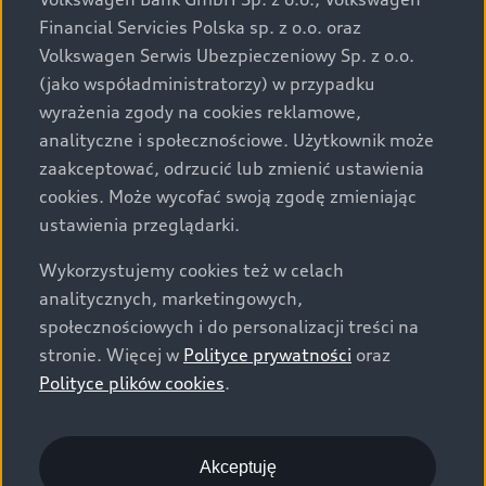
za dopłatą. Wiążące ustalenie ceny, wyposażenia i
Financial Servicies Polska sp. z o.o. oraz
specyfikacji pojazdu następują w umowie sprzedaży, a
Volkswagen Serwis Ubezpieczeniowy Sp. z o.o.
określenie parametrów technicznych zawiera
(jako współadministratorzy) w przypadku
świadectwo homologacji typu pojazdu. Zastrzegamy
wyrażenia zgody na cookies reklamowe,
sobie prawo do zmian i pomyłek. Wszelkie informacje
analityczne i społecznościowe. Użytkownik może
prezentowane na stronie są aktualne na dzień ich
zaakceptować, odrzucić lub zmienić ustawienia
zamieszczania. W celu uzyskania najnowszych
cookies. Może wycofać swoją zgodę zmieniając
informacji prosimy kontaktować się z Partnerem Marki
ustawienia przeglądarki.
Audi.
Wykorzystujemy cookies też w celach
Wszystkie produkowane obecnie samochody marki Audi
analitycznych, marketingowych,
są wykonywane z materiałów spełniających pod
społecznościowych i do personalizacji treści na
względem możliwości odzysku i recyklingu wymagania
stronie. Więcej w
Polityce prywatności
oraz
określone w normie ISO 22628 i są zgodne z
Polityce plików cookies
.
europejskimi świadectwami homologacji wydanymi wg
dyrektywy 2005/64/WE. Volkswagen Group Polska sp. z
o.o. podlega obowiązkowi zapewnienia wszystkim
użytkownikom samochodów marki Volkswagen sieci
Akceptuję